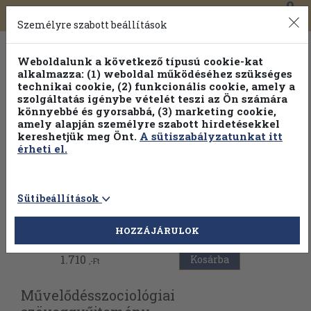
0
Toggle
Főmenü
Könyveink
navigation
Személyre szabott beállítások
Weboldalunk a következő típusú cookie-kat
alkalmazza: (1) weboldal működéséhez szükséges
technikai cookie, (2) funkcionális cookie, amely a
szolgáltatás igénybe vételét teszi az Ön számára
könnyebbé és gyorsabbá, (3) marketing cookie,
amely alapján személyre szabott hirdetésekkel
kereshetjük meg Önt.
A sütiszabályzatunkat itt
érheti el.
Sütibeállítások
Vissza az előző oldalra
HOZZÁJÁRULOK
1.710
Kosárba
,-Ft
Művelődésszociológiai