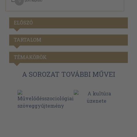
9
pont kapható
ELŐSZÓ
TARTALOM
TÉMAKÖRÖK
A SOROZAT TOVÁBBI MŰVEI