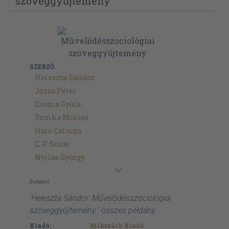
szöveggyűjtemény
SZERZŐ
Heleszta Sándor
Józsa Péter
Csoma Gyula
Tomka Miklós
Italo Calvino
C. P. Snow
Nyilas György
Budapest
'Heleszta Sándor: Művelődésszociológiai
szöveggyűjtemény ' összes példány
Kiadó:
Mikszáth Kiadó