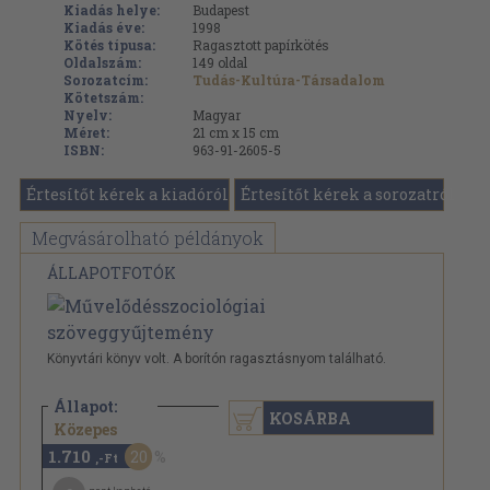
Kiadás helye:
Budapest
Kiadás éve:
1998
Kötés típusa:
Ragasztott papírkötés
Oldalszám:
149
oldal
Sorozatcím:
Tudás-Kultúra-Társadalom
Kötetszám:
Nyelv:
Magyar
Méret:
21 cm x 15 cm
ISBN:
963-91-2605-5
Értesítőt kérek a kiadóról
Értesítőt kérek a sorozatról
Megvásárolható példányok
ÁLLAPOTFOTÓK
Könyvtári könyv volt. A borítón ragasztásnyom található.
Állapot:
KOSÁRBA
2.140 Ft
Közepes
1.710
20
,-Ft