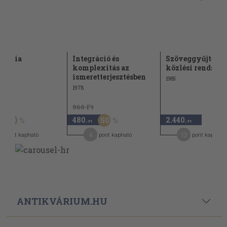
ológia
Integráció és
Szöveggyűjtemé
komplexitás az
közlési rendszere
ismeretterjesztésben
1985
1978
Ft
960 Ft
480
2.440
50
50
,-Ft
,-Ft
4
12
pont kapható
pont kapható
pont kapható
ANTIKVÁRIUM.HU