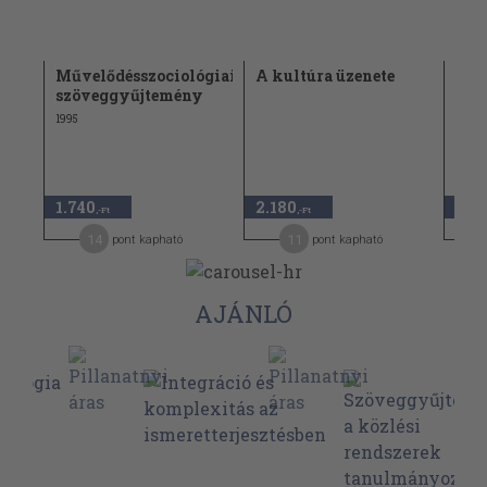
Művelődésszociológiai
A kultúra üzenete
A k
szöveggyűjtemény
1995
1.98
1.740
2.180
990
,-Ft
,-Ft
14
11
pont kapható
pont kapható
AJÁNLÓ