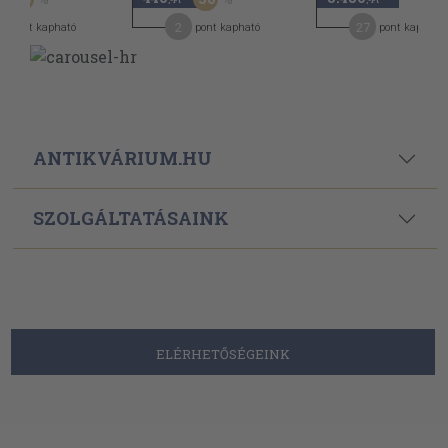
,-Ft
,-Ft
2
27
pont kapható
pont kapható
pont kapható
ANTIKVÁRIUM.HU
SZOLGÁLTATÁSAINK
ELÉRHETŐSÉGEINK