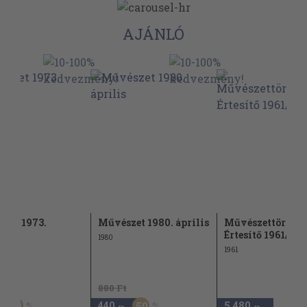
AJÁNLÓ
zet 1973.
Művészet 1980. április
Művészettörténe
er
Értesítő 1961/1-4.
1980
1961
t
880 Ft
440
5.480
50
50