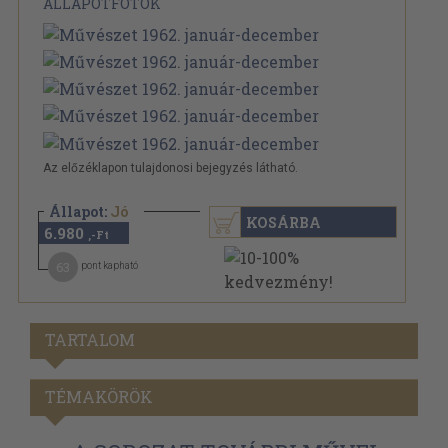
ÁLLAPOTFOTÓK
Az előzéklapon tulajdonosi bejegyzés látható.
Állapot:
Jó
KOSÁRBA
6.980
,-Ft
63
pont kapható
TARTALOM
TÉMAKÖRÖK