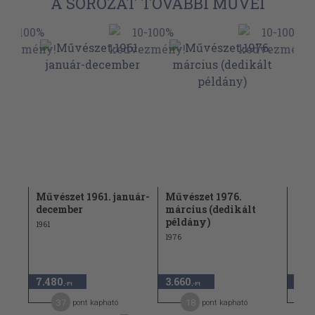
A SOROZAT TOVÁBBI MŰVEI
Művészet 1961. január-
Művészet 1976.
Műv
december
március (dedikált
1906
példány)
1961
1976
7.480
3.660
24.
,-Ft
,-Ft
37
18
pont kapható
pont kapható