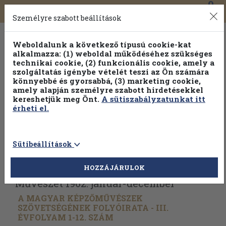
0
Toggle
Főmenü
Könyveink
navigation
Személyre szabott beállítások
Weboldalunk a következő típusú cookie-kat
alkalmazza: (1) weboldal működéséhez szükséges
technikai cookie, (2) funkcionális cookie, amely a
szolgáltatás igénybe vételét teszi az Ön számára
könnyebbé és gyorsabbá, (3) marketing cookie,
Válogasson több mint 1.000.000 kiadványunk közül
10-
amely alapján személyre szabott hirdetésekkel
100% kedvezménnyel!
kereshetjük meg Önt.
A sütiszabályzatunkat itt
érheti el.
Sütibeállítások
Vissza az előző oldalra
Válasszon példányt
HOZZÁJÁRULOK
Művészet 1962. január-december
A MAGYAR KÉPZŐMŰVÉSZEK
SZÖVETSÉGÉNEK FOLYÓIRATA - III.
ÉVFOLYAM 1-12. SZÁM