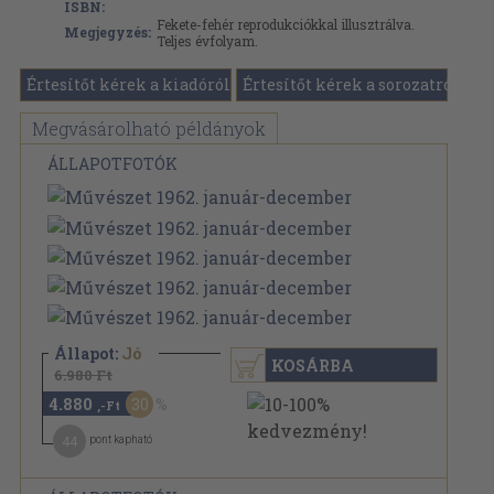
ISBN:
Fekete-fehér reprodukciókkal illusztrálva.
Megjegyzés:
Teljes évfolyam.
Értesítőt kérek a kiadóról
Értesítőt kérek a sorozatról
Megvásárolható példányok
ÁLLAPOTFOTÓK
Állapot:
Jó
KOSÁRBA
6.980 Ft
4.880
30
,-Ft
44
pont kapható