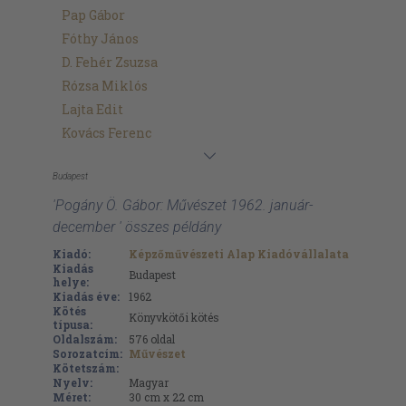
Pap Gábor
Fóthy János
D. Fehér Zsuzsa
Rózsa Miklós
Lajta Edit
Kovács Ferenc
Budapest
'Pogány Ö. Gábor: Művészet 1962. január-
december ' összes példány
Kiadó:
Képzőművészeti Alap Kiadóvállalata
Kiadás
Budapest
helye:
Kiadás éve:
1962
Kötés
Könyvkötői kötés
típusa:
Oldalszám:
576
oldal
Sorozatcím:
Művészet
Kötetszám:
Nyelv:
Magyar
Méret:
30 cm x 22 cm