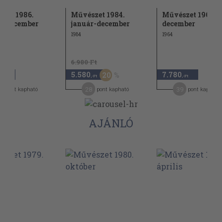
zet 1986.
Művészet 1984.
Művészet 1964. j
r-december
január-december
december
1984
1964
6.980 Ft
5.580
7.780
20
,-Ft
,-Ft
,-Ft
6
28
39
pont kapható
pont kapható
pont kapható
AJÁNLÓ