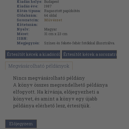
Kiadás helye:
Budapest
Kiadás éve:
1987
Kötés típusa:
Ragasztott papírkötés
Oldalszám:
64
oldal
Sorozatcím:
Művészet
Kötetszám:
Nyelv:
Magyar
Méret:
31 cm x 23 cm
ISBN:
Megjegyzés:
Színes és fekete-fehér fotókkal illusztrálva.
Értesítőt kérek a kiadóról
Értesítőt kérek a sorozatról
Megvásárolható példányok
Nincs megvásárolható példány
A könyv összes megrendelhető példánya
elfogyott. Ha kívánja, előjegyezheti a
könyvet, és amint a könyv egy újabb
példánya elérhető lesz, értesítjük.
Előjegyzem