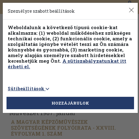
0
Toggle
Főmenü
Könyveink
navigation
Személyre szabott beállítások
Weboldalunk a következő típusú cookie-kat
alkalmazza: (1) weboldal működéséhez szükséges
technikai cookie, (2) funkcionális cookie, amely a
szolgáltatás igénybe vételét teszi az Ön számára
könnyebbé és gyorsabbá, (3) marketing cookie,
amely alapján személyre szabott hirdetésekkel
kereshetjük meg Önt.
A sütiszabályzatunkat itt
érheti el.
Sütibeállítások
Vissza az előző oldalra
Válasszon példányt
HOZZÁJÁRULOK
Művészet 1987. január
A MAGYAR KÉPZŐMŰVÉSZEK
SZÖVETSÉGÉNEK FOLYÓIRATA - XXVIII.
ÉVFOLYAM 1. SZÁM