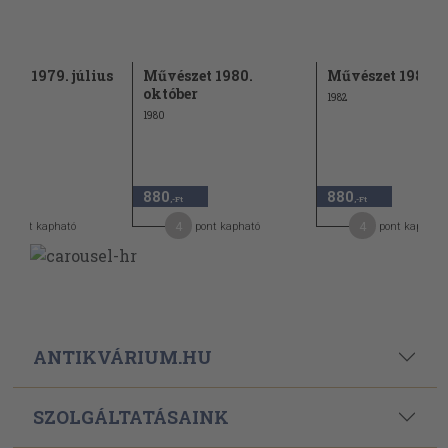
zet 1979. július
Művészet 1980.
Művészet 1982. á
október
1982
1980
880
880
,-Ft
,-Ft
4
4
pont kapható
pont kapható
pont kapható
ANTIKVÁRIUM.HU
SZOLGÁLTATÁSAINK