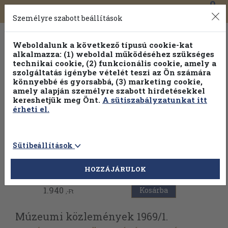
0
Toggle
Főmenü
Könyveink
navigation
Személyre szabott beállítások
Weboldalunk a következő típusú cookie-kat
alkalmazza: (1) weboldal működéséhez szükséges
technikai cookie, (2) funkcionális cookie, amely a
szolgáltatás igénybe vételét teszi az Ön számára
könnyebbé és gyorsabbá, (3) marketing cookie,
amely alapján személyre szabott hirdetésekkel
kereshetjük meg Önt.
A sütiszabályzatunkat itt
érheti el.
Sütibeállítások
Vissza az előző oldalra
HOZZÁJÁRULOK
1.940
Kosárba
,-Ft
Múzeumi közlemények 1969/
1.