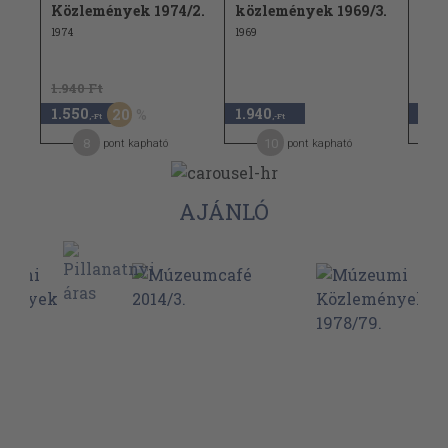
/2.
Közlemények 1974/2.
közlemények 1969/3.
köz
1974
1969
1983
1.940 Ft
1.550
1.940
1.5
20
,-Ft
,-Ft
8
10
pont kapható
pont kapható
AJÁNLÓ