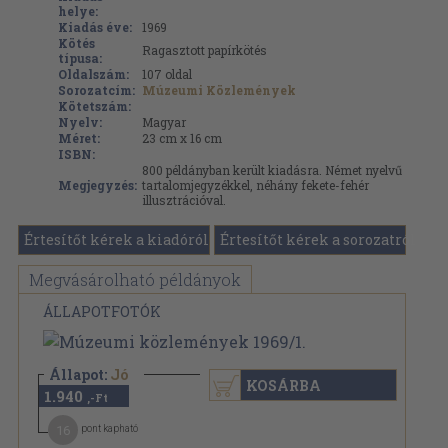
helye:
Kiadás éve:
1969
Kötés
Ragasztott papírkötés
típusa:
Oldalszám:
107
oldal
Sorozatcím:
Múzeumi Közlemények
Kötetszám:
Nyelv:
Magyar
Méret:
23 cm x 16 cm
ISBN:
800 példányban került kiadásra. Német nyelvű
Megjegyzés:
tartalomjegyzékkel, néhány fekete-fehér
illusztrációval.
Értesítőt kérek a kiadóról
Értesítőt kérek a sorozatról
Megvásárolható példányok
ÁLLAPOTFOTÓK
Állapot:
Jó
KOSÁRBA
1.940
,-Ft
16
pont kapható