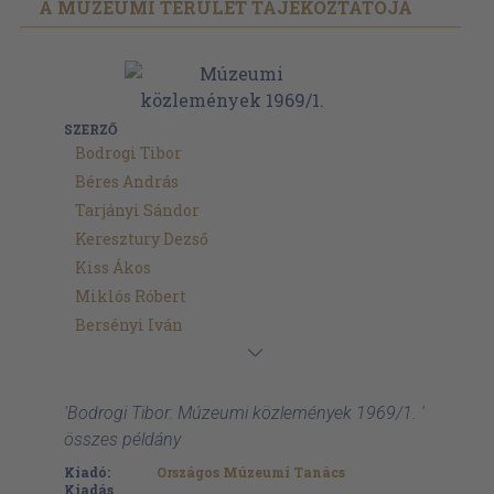
A MÚZEUMI TERÜLET TÁJÉKOZTATÓJA
SZERZŐ
Bodrogi Tibor
Béres András
Tarjányi Sándor
Keresztury Dezső
Kiss Ákos
Miklós Róbert
Bersényi Iván
'Bodrogi Tibor: Múzeumi közlemények 1969/1. '
összes példány
Kiadó:
Országos Múzeumi Tanács
Kiadás