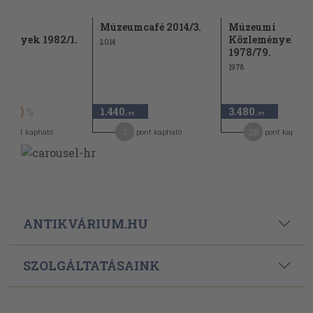
umi
Múzeumcafé 2014/3.
Múzeumi
mények 1982/1.
Közlemények
2014
1978/79.
1978
Ft
1.440
3.480
50
,-Ft
,-Ft
7
28
pont kapható
pont kapható
pont kapható
ANTIKVÁRIUM.HU
SZOLGÁLTATÁSAINK