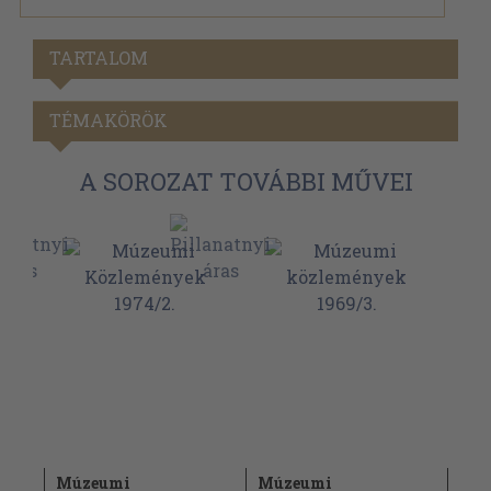
TARTALOM
TÉMAKÖRÖK
A SOROZAT TOVÁBBI MŰVEI
Múzeumi
Múzeumi
Mú