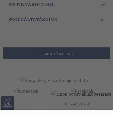
ANTIKVÁRIUM.HU
SZOLGÁLTATÁSAINK
ELÉRHETŐSÉGEINK
Észre-
Powered By
Ebond
vételek