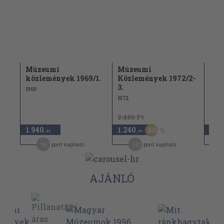
Múzeumi
Múzeumi
Mú
/1.
közlemények 1969/1.
Közlemények 1972/2-
köz
3.
1969
1982
1972
2.480 Ft
1.54
1.940
1.240
770
50
,-Ft
,-Ft
16
10
pont kapható
pont kapható
AJÁNLÓ