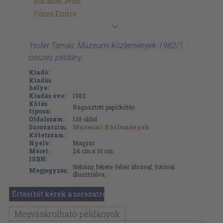
Barabás Jenő
Füzes Endre
'Hofer Tamás: Múzeumi közlemények 1982/1. '
összes példány
Kiadó:
Kiadás
helye:
Kiadás éve:
1982
Kötés
Ragasztott papírkötés
típusa:
Oldalszám:
138
oldal
Sorozatcím:
Múzeumi Közlemények
Kötetszám:
Nyelv:
Magyar
Méret:
24 cm x 16 cm
ISBN:
Néhány fekete-fehér ábrával, fotóval
Megjegyzés:
illusztrálva.
Értesítőt kérek a sorozatról
Megvásárolható példányok