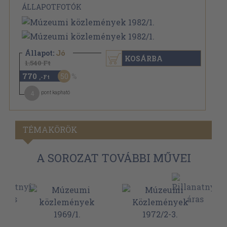
ÁLLAPOTFOTÓK
Állapot:
Jó
KOSÁRBA
1.540 Ft
770
50
,-Ft
4
pont kapható
TÉMAKÖRÖK
A SOROZAT TOVÁBBI MŰVEI