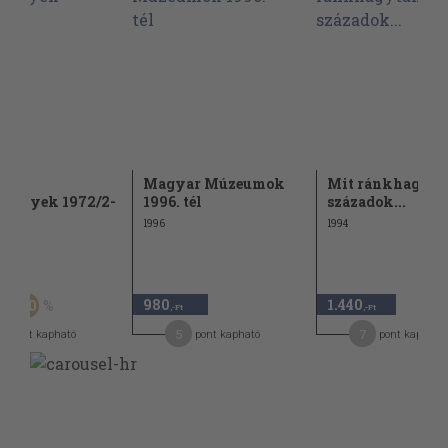
umi
Magyar Múzeumok
Mit ránkhagyta
emények 1972/2-
1996. tél
századok...
1996
1994
Ft
980
1.440
50
-Ft
,-Ft
,-Ft
0
5
7
pont kapható
pont kapható
pont kapható