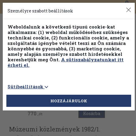
0
Toggle
Főmenü
Könyveink
navigation
Személyre szabott beállítások
Weboldalunk a következő típusú cookie-kat
alkalmazza: (1) weboldal működéséhez szükséges
technikai cookie, (2) funkcionális cookie, amely a
szolgáltatás igénybe vételét teszi az Ön számára
könnyebbé és gyorsabbá, (3) marketing cookie,
amely alapján személyre szabott hirdetésekkel
kereshetjük meg Önt.
A sütiszabályzatunkat itt
érheti el.
Sütibeállítások
Vissza az előző oldalra
HOZZÁJÁRULOK
770
Kosárba
,-Ft
Múzeumi közlemények 1982/
1.