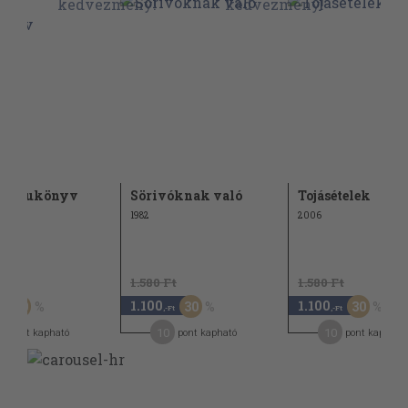
 fritukönyv
Sörivóknak való
Tojásételek
1982
2006
Ft
1.580 Ft
1.580 Ft
1.100
1.100
50
30
30
,-Ft
,-Ft
3
10
10
pont kapható
pont kapható
pont kapható