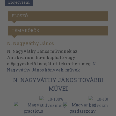
Előjegyzem
ELŐSZÓ
TÉMAKÖRÖK
N. Nagyváthy János
N. Nagyváthy János műveinek az
Antikvarium.hu-n kapható vagy
előjegyezhető listáját itt tekintheti meg:
N.
Nagyváthy János könyvek, művek
N. NAGYVÁTHY JÁNOS TOVÁBBI
MŰVEI