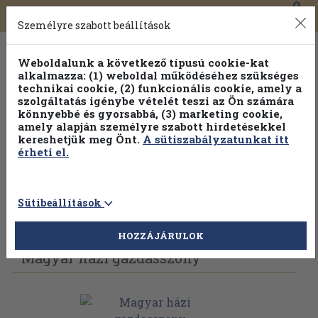
0
Toggle
Főmenü
Könyveink
navigation
Személyre szabott beállítások
Weboldalunk a következő típusú cookie-kat
alkalmazza: (1) weboldal működéséhez szükséges
technikai cookie, (2) funkcionális cookie, amely a
szolgáltatás igénybe vételét teszi az Ön számára
könnyebbé és gyorsabbá, (3) marketing cookie,
Válogasson több mint 1.000.000 kiadványunk közül
10-
amely alapján személyre szabott hirdetésekkel
100% kedvezménnyel!
kereshetjük meg Önt.
A sütiszabályzatunkat itt
érheti el.
Sütibeállítások
Vissza az előző oldalra
Válasszon példányt
HOZZÁJÁRULOK
Magyar házi gazdasszony