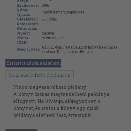
helye:
Kiadás éve:
1986
Kötés
Fűzött kemény papírkötés
típusa:
Oldalszám:
237
oldal
Sorozatcím:
Kötetszám:
Nyelv:
Magyar
Méret:
19 cm x 12 cm
ISBN:
Az 1820-ban Pesten kiadott könyv hasonmás
Megjegyzés:
kiadása. Kihajtható melléklettel.
Értesítőt kérek a kiadóról
Megvásárolható példányok
Nincs megvásárolható példány
A könyv összes megrendelhető példánya
elfogyott. Ha kívánja, előjegyezheti a
könyvet, és amint a könyv egy újabb
példánya elérhető lesz, értesítjük.