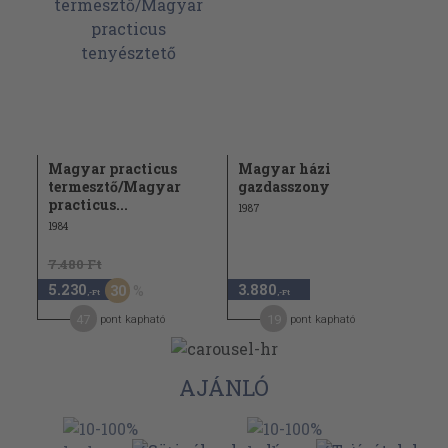
Magyar practicus
Magyar házi
termesztő/Magyar
gazdasszony
practicus...
1987
1984
7.480 Ft
5.230
3.880
30
,-Ft
,-Ft
47
19
pont kapható
pont kapható
AJÁNLÓ