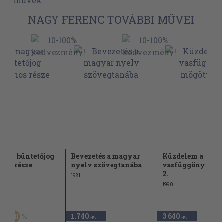
művek
NAGY FERENC TOVÁBBI MŰVEI
yar büntetőjog
Bevezetés a magyar
Küzdelem a
ános része
nyelv szövegtanába
vasfüggöny mögö
2.
1981
1990
Ft
1.740
3.640
20
,-Ft
,-Ft
,-Ft