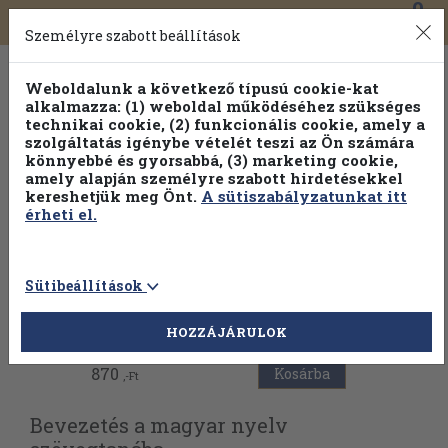
0
Toggle
Főmenü
Könyveink
navigation
Személyre szabott beállítások
Weboldalunk a következő típusú cookie-kat
alkalmazza: (1) weboldal működéséhez szükséges
technikai cookie, (2) funkcionális cookie, amely a
szolgáltatás igénybe vételét teszi az Ön számára
könnyebbé és gyorsabbá, (3) marketing cookie,
Válogasson több mint 1.000.000 kiadványunk közül
10-
amely alapján személyre szabott hirdetésekkel
100% kedvezménnyel!
kereshetjük meg Önt.
A sütiszabályzatunkat itt
érheti el.
Sütibeállítások
Vissza az előző oldalra
HOZZÁJÁRULOK
870
Kosárba
,-Ft
Bevezetés a magyar nyelv