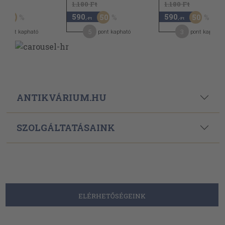
Ft
1.180 Ft
1.180 Ft
590
590
50
50
50
,-Ft
,-Ft
5
3
pont kapható
pont kapható
pont kapható
ANTIKVÁRIUM.HU
SZOLGÁLTATÁSAINK
ELÉRHETŐSÉGEINK