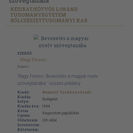
szövegtanába
KÉZIRAT/
EÖTVÖS LORÁND
TUDOMÁNYEGYETEM
BÖLCSÉSZETTUDOMÁNYI KAR
SZERZŐ
Nagy Ferenc
Budapest
'Nagy Ferenc: Bevezetés a magyar nyelv
szövegtanába ' összes példány
Kiadó:
Nemzeti Tankönyvkiadó
Kiadás
Budapest
helye:
Kiadás éve:
1994
Kötés
Ragasztott papírkötés
típusa:
Oldalszám:
155
oldal
Sorozatcím:
Kötetszám: