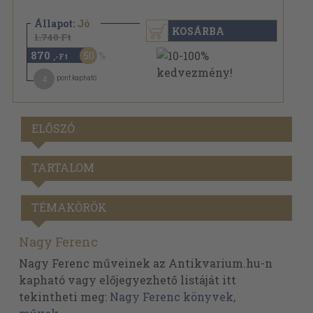
Állapot:
Jó
KOSÁRBA
1.740 Ft
870
50
,-Ft
4
pont kapható
ELŐSZÓ
TARTALOM
TÉMAKÖRÖK
Nagy Ferenc
Nagy Ferenc műveinek az Antikvarium.hu-n
kapható vagy előjegyezhető listáját itt
tekintheti meg:
Nagy Ferenc könyvek,