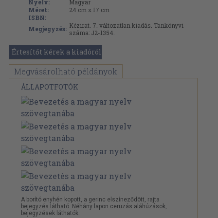
Nyelv:
Magyar
Méret:
24 cm x 17 cm
ISBN:
Kézirat. 7. változatlan kiadás. Tankönyvi
Megjegyzés:
száma: J2-1354.
Értesítőt kérek a kiadóról
Megvásárolható példányok
ÁLLAPOTFOTÓK
A borító enyhén kopott, a gerinc elszíneződött, rajta
bejegyzés látható. Néhány lapon ceruzás aláhúzások,
bejegyzések láthatók.