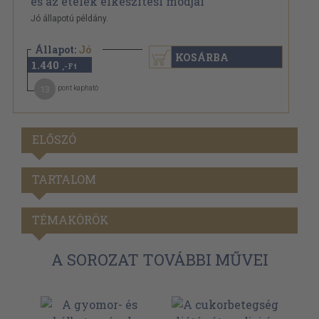
Jó állapotú példány.
Állapot:
Jó
KOSÁRBA
1.440
,-Ft
13
pont kapható
ELŐSZÓ
TARTALOM
TÉMAKÖRÖK
A SOROZAT TOVÁBBI MŰVEI