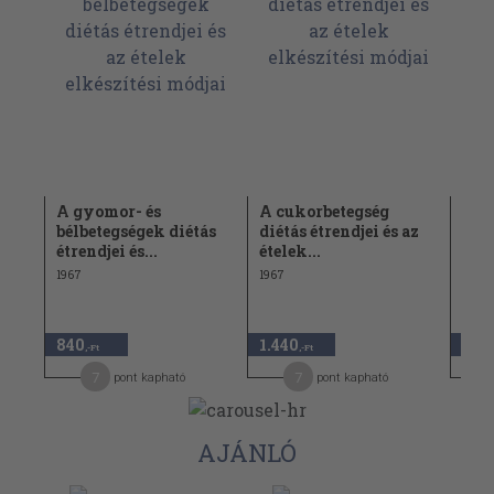
A gyomor- és
A cukorbetegség
A c
az
bélbetegségek diétás
diétás étrendjei és az
diét
étrendjei és...
ételek...
étel
1967
1967
1983
960 
840
1.440
480
,-Ft
,-Ft
7
7
pont kapható
pont kapható
AJÁNLÓ