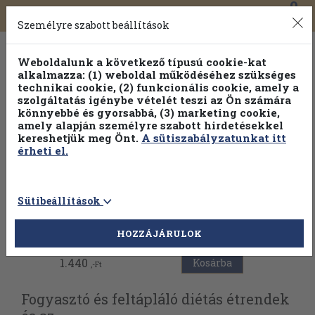
0
Toggle
Főmenü
Könyveink
navigation
Személyre szabott beállítások
Weboldalunk a következő típusú cookie-kat
alkalmazza: (1) weboldal működéséhez szükséges
technikai cookie, (2) funkcionális cookie, amely a
szolgáltatás igénybe vételét teszi az Ön számára
könnyebbé és gyorsabbá, (3) marketing cookie,
amely alapján személyre szabott hirdetésekkel
kereshetjük meg Önt.
A sütiszabályzatunkat itt
érheti el.
Sütibeállítások
Vissza az előző oldalra
HOZZÁJÁRULOK
1.440
Kosárba
,-Ft
Fogyasztó és feltápláló diétás étrendek