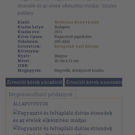
étrendek és az ételek elkészítési módjai ' összes
példány
Kiadó:
Medicina Könyvkiadó
Kiadás helye:
Budapest
Kiadás éve:
1973
Kötés típusa:
Ragasztott papírkötés
Oldalszám:
205
oldal
Sorozatcím:
Betegeink házi diétája
Kötetszám:
Nyelv:
Magyar
Méret:
20 cm x 12 cm
ISBN:
Megjegyzés:
Negyedik, átdolgozott kiadás.
Értesítőt kérek a kiadóról
Értesítőt kérek a sorozatról
Megvásárolható példányok
ÁLLAPOTFOTÓK