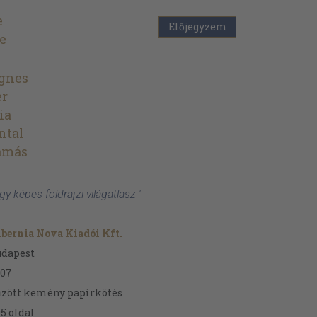
e
Előjegyzem
e
Ágnes
er
ia
ntal
amás
y képes földrajzi világatlasz '
bernia Nova Kiadói Kft.
udapest
007
zött kemény papírkötés
05
oldal