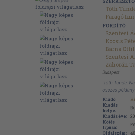
SZERKESZTŐ
Tóth Tünd
Faragó Imr
FORDÍTÓ
Szentesi 
Kocsis Pét
Barna Ottíl
Szentesi A
Zahorán T
Budapest
'Tóth Tünde: Nag
összes példány
Kiadó:
Hi
Kiadás
B
helye:
Kiadás éve:
2
Kötés
Fű
típusa:
Oldalszám:
4