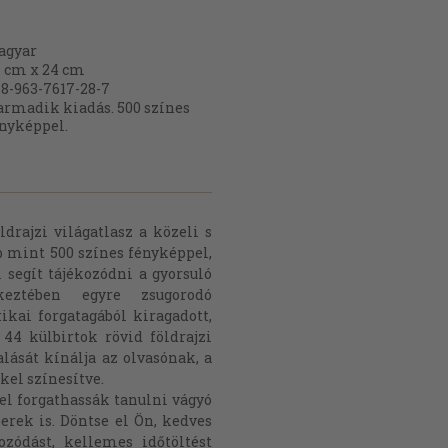
agyar
 cm x 24 cm
8-963-7617-28-7
rmadik kiadás. 500 színes
nyképpel.
drajzi világatlasz a közeli s
b mint 500 színes fényképpel,
 segít tájékozódni a gyorsuló
eztében egyre zsugorodó
ikai forgatagából kiragadott,
 44 külbirtok rövid földrajzi
alását kínálja az olvasónak, a
el színesítve.
l forgathassák tanulni vágyó
rek is. Döntse el Ön, kedves
ozódást, kellemes időtöltést