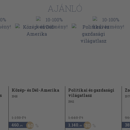
AJÁNLÓ
Közép- és Dél-Amerika
Politikai és gazdasági
Zs
s
világatlasz
1965
197
1961
1.150 Ft
1.640 Ft
96
460
1.140
38
60
30
,-Ft
,-Ft