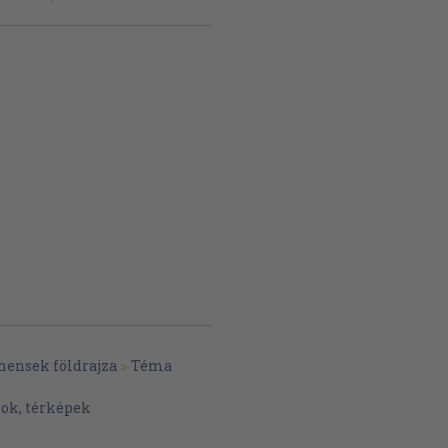
nensek földrajza
>
Téma
zok, térképek