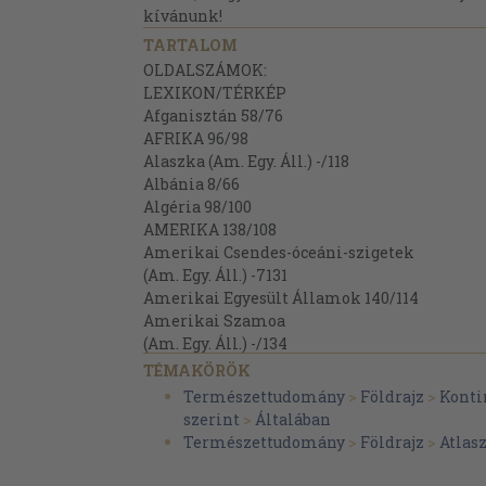
kívánunk!
TARTALOM
OLDALSZÁMOK:
LEXIKON/TÉRKÉP
Afganisztán 58/76
AFRIKA 96/98
Alaszka (Am. Egy. Áll.) -/118
Albánia 8/66
Algéria 98/100
AMERIKA 138/108
Amerikai Csendes-óceáni-szigetek
(Am. Egy. Áll.) -7131
Amerikai Egyesült Államok 140/114
Amerikai Szamoa
(Am. Egy. Áll.) -/134
Amerikai Virgin-szigetek
TÉMAKÖRÖK
(Am. Egy. Áll.) 157/121
Természettudomány
>
Földrajz
>
Konti
Andamán- és Nikobár-szigetek (India) -/93
szerint
>
Általában
Andorra 8/60
Természettudomány
>
Földrajz
>
Atlas
Angola 99/106
Anguilia (Egy. Kir.) 157/121