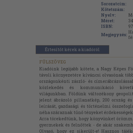
Sorozatcím:
Kötetszám:
Nyelv:
M
Méret:
34
ISBN:
97
Ha
Megjegyzés:
fé
Értesítőt kérek a kiadóról
FÜLSZÖVEG
Kiadóink legújabb kötete, a Nagy Képes Föl
távoli környezetére kíváncsi olvasónak töb
országonkénti zászló- és címerábrázolással
közlekedés és kommunikáció követk
világunkban. Földünk változékony geopolit
jelent ábrázoló pillanatkép, 200 ország és
leírását, gazdasági és történelmi összefogl
néha száraznak tűnő tényeket érdekességekk
Arra törekedtünk, hogy könyvünket örömme
gyermekek és felnőttek - de akár szakembe
Olvasó, hogy ez sikerült-e! Hasznos tájék