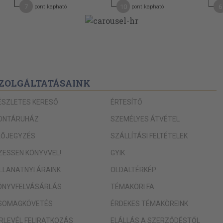
7
10
6
pont kapható
pont kapható
ZOLGÁLTATÁSAINK
ÉSZLETES KERESŐ
ÉRTESÍTŐ
ONTÁRUHÁZ
SZEMÉLYES ÁTVÉTEL
LŐJEGYZÉS
SZÁLLÍTÁSI FELTÉTELEK
IZESSEN KÖNYVVEL!
GYIK
ILLANATNYI ÁRAINK
OLDALTÉRKÉP
ÖNYVFELVÁSÁRLÁS
TÉMAKÖRI FA
SOMAGKÖVETÉS
ÉRDEKES TÉMAKÖREINK
ÍRLEVÉL FELIRATKOZÁS
ELÁLLÁS A SZERZŐDÉSTŐL