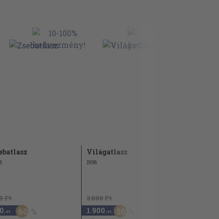
ebatlasz
Világatlasz
Képes atla
8
1998
1992
0 Ft
3.800 Ft
0
1.900
1.690
60
50
,-Ft
,-Ft
,-Ft