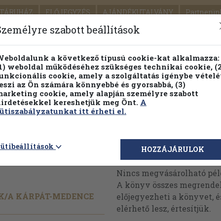
TÁRUHÁZ
ELŐJEGYZÉS
AJÁNDÉKUTALVÁNY
Partnerün
SZÁLLÍTÁS
SEGÍTSÉG
Személyre szabott beállítások
Részletes kereső
Témaköri fa
eboldalunk a következő típusú cookie-kat alkalmazza:
1) weboldal működéséhez szükséges technikai cookie, (2
Vál
unkcionális cookie, amely a szolgáltatás igénybe vételé
eszi az Ön számára könnyebbé és gyorsabbá, (3)
arketing cookie, amely alapján személyre szabott
PILLANATNYI ÁRAINK
FENNTARTHATÓ OLVASMÁN
irdetésekkel kereshetjük meg Önt.
A
ütiszabályzatunkat itt érheti el.
ajzi
ütibeállítások
Megvásárolható 
HOZZÁJÁRULOK
Nincs megvásárolható pé
A könyv összes megrendelh
K/
A KÁRPÁT-MEDENCE
előjegyezheti a könyvet, 
elérhető lesz, értesítjük.