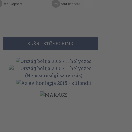
29
8
pont kapható
pont kapható
pont kap
ELÉRHETŐSÉGEINK