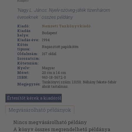
Budapest
'Nagy L. János: Nyelv-szöveg-játék tizenhárom
éveseknek ' összes példány
Kiadó:
Nemzeti Tankönyvkiadó
Kiadás
Budapest
helye:
Kiadás éve:
1994
Kötés
Ragasztott papírkötés
típusa:
Oldalszám:
167
oldal
Sorozatcím:
Kötetszám:
Nyelv:
Magyar
Méret:
20 cm x 14 cm
ISBN:
963-18-5672-0
Tankönyvi szám: 13150. Néhány fekete-fehér
Megjegyzés:
ábrát tartalmaz.
Értesítőt kérek a kiadóról
Megvásárolható példányok
Nincs megvásárolható példány
A könyv összes megrendelhető példánya