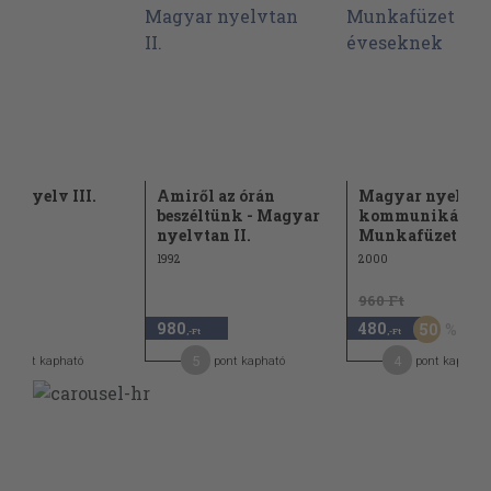
r nyelv III.
Amiről az órán
Magyar nyelv és
beszéltünk - Magyar
kommunikáció 
nyelvtan II.
Munkafüzet 12...
1992
2000
960 Ft
980
480
50
,-Ft
,-Ft
5
4
pont kapható
pont kapható
pont kapható