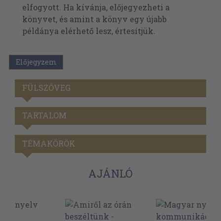
elfogyott. Ha kívánja, előjegyezheti a
könyvet, és amint a könyv egy újabb
példánya elérhető lesz, értesítjük.
Előjegyzem
FÜLSZÖVEG
TARTALOM
TÉMAKÖRÖK
AJÁNLÓ