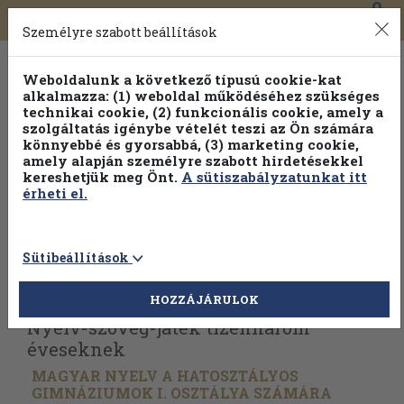
0
Toggle
Főmenü
Könyveink
navigation
Személyre szabott beállítások
Weboldalunk a következő típusú cookie-kat
alkalmazza: (1) weboldal működéséhez szükséges
technikai cookie, (2) funkcionális cookie, amely a
szolgáltatás igénybe vételét teszi az Ön számára
könnyebbé és gyorsabbá, (3) marketing cookie,
amely alapján személyre szabott hirdetésekkel
kereshetjük meg Önt.
A sütiszabályzatunkat itt
érheti el.
Sütibeállítások
Vissza az előző oldalra
Válasszon példányt
HOZZÁJÁRULOK
Nyelv-szöveg-játék tizenhárom
éveseknek
MAGYAR NYELV A HATOSZTÁLYOS
GIMNÁZIUMOK I. OSZTÁLYA SZÁMÁRA