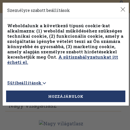
0
Toggle
Főmenü
Könyveink
navigation
Személyre szabott beállítások
Weboldalunk a következő típusú cookie-kat
alkalmazza: (1) weboldal működéséhez szükséges
technikai cookie, (2) funkcionális cookie, amely a
szolgáltatás igénybe vételét teszi az Ön számára
könnyebbé és gyorsabbá, (3) marketing cookie,
amely alapján személyre szabott hirdetésekkel
kereshetjük meg Önt.
A sütiszabályzatunkat itt
érheti el.
Sütibeállítások
Vissza az előző oldalra
Válasszon példányt
HOZZÁJÁRULOK
Nagy világatlasz