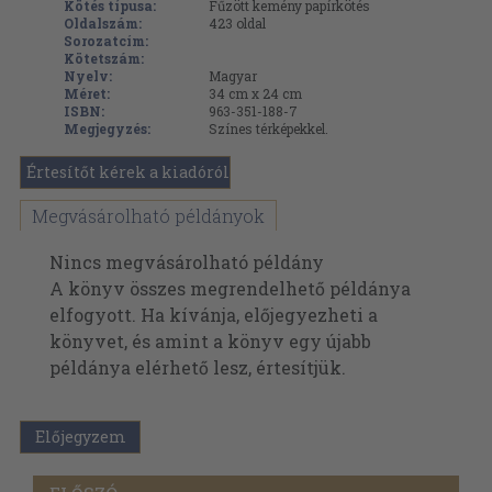
Kötés típusa:
Fűzött kemény papírkötés
Oldalszám:
423
oldal
Sorozatcím:
Kötetszám:
Nyelv:
Magyar
Méret:
34 cm x 24 cm
ISBN:
963-351-188-7
Megjegyzés:
Színes térképekkel.
Értesítőt kérek a kiadóról
Megvásárolható példányok
Nincs megvásárolható példány
A könyv összes megrendelhető példánya
elfogyott. Ha kívánja, előjegyezheti a
könyvet, és amint a könyv egy újabb
példánya elérhető lesz, értesítjük.
Előjegyzem