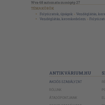
Wva-68 automata mosógép 27
Koratron 27
TÉMAKÖRÖK
Csak együtt? 28
Folyóiratok, újságok
>
Vendéglátás, ke
Rejtélyes rejtjelek 29
Vendéglátás, kereskedelem
>
Folyóira
A Nagyító postája 30
Fórum 31
Alkalmi ruhák 32
ANTIKVÁRIUM.HU
S
AKCIÓS SZABÁLYZAT
R
RÓLUNK
P
ÁTADÓPONTJAINK
E