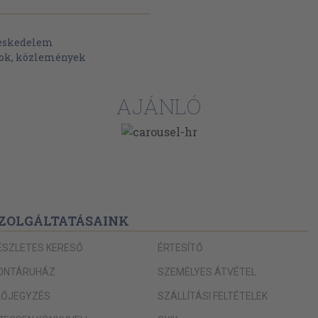
reskedelem
tok, közlemények
AJÁNLÓ
ZOLGÁLTATÁSAINK
ÉSZLETES KERESŐ
ÉRTESÍTŐ
ONTÁRUHÁZ
SZEMÉLYES ÁTVÉTEL
LŐJEGYZÉS
SZÁLLÍTÁSI FELTÉTELEK