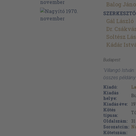
Balog Jáno
SZERKESZTŐ
Gál László
Dr. Csákvá
Soltész Lá
Kádár Istv
Budapest
'Villangó Istvá
összes példány
Kiadó:
La
Kiadás
B
helye:
Kiadás éve:
19
Kötés
Tű
típusa:
Oldalszám:
31
Sorozatcím:
N
Kötetszám: