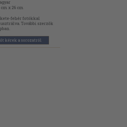
agyar
 cm x 26 cm
kete-fehér fotókkal
lusztrálva. További szerzők
pban.
őt kérek a sorozatról