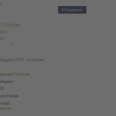
s
Előjegyzem
ri György
szló
án
n: Nagyító 1970. november '
pkiadó Vállalat
udapest
70
zött kötés
oldal
agyító