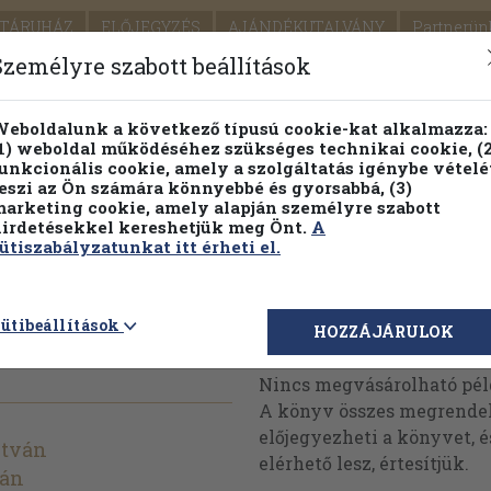
TÁRUHÁZ
ELŐJEGYZÉS
AJÁNDÉKUTALVÁNY
Partnerün
SZÁLLÍTÁS
SEGÍTSÉG
Személyre szabott beállítások
Részletes kereső
Témaköri fa
eboldalunk a következő típusú cookie-kat alkalmazza:
1) weboldal működéséhez szükséges technikai cookie, (2
Vál
unkcionális cookie, amely a szolgáltatás igénybe vételé
eszi az Ön számára könnyebbé és gyorsabbá, (3)
arketing cookie, amely alapján személyre szabott
PILLANATNYI ÁRAINK
FENNTARTHATÓ OLVASMÁN
irdetésekkel kereshetjük meg Önt.
A
ütiszabályzatunkat itt érheti el.
ovember
ütibeállítások
Megvásárolható 
HOZZÁJÁRULOK
Nincs megvásárolható pé
A könyv összes megrendelh
előjegyezheti a könyvet, 
stván
elérhető lesz, értesítjük.
ván