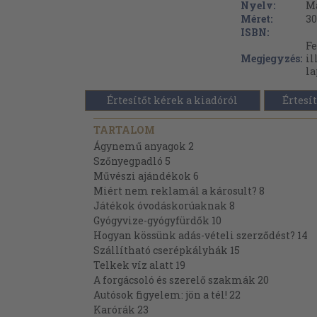
Nyelv:
M
Méret:
30
ISBN:
Fe
Megjegyzés:
il
la
Értesítőt kérek a kiadóról
Értesít
TARTALOM
Ágynemű anyagok 2
Szőnyegpadló 5
Művészi ajándékok 6
Miért nem reklamál a károsult? 8
Játékok óvodáskorúaknak 8
Gyógyvize-gyógyfürdők 10
Hogyan kössünk adás-vételi szerződést? 14
Szállítható cserépkályhák 15
Telkek víz alatt 19
A forgácsoló és szerelő szakmák 20
Autósok figyelem: jön a tél! 22
Karórák 23