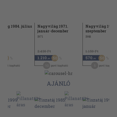
ilág 1984. július
Nagyvilág 1971.
Nagyvilág 1968.
január-december
szeptember
1971
1968
Ft
2.430 Ft
1.150 Ft
1.210
570
50
50
50
,-Ft
,-Ft
10
5
pont kapható
pont kapható
pont kapható
AJÁNLÓ