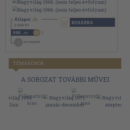
Állapot:
Jó
KOSÁRBA
1.180 Ft
590
50
,-Ft
3
pont kapható
TÉMAKÖRÖK
A SOROZAT TOVÁBBI MŰVEI