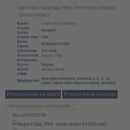
'Italo Svevo: Nagyvilág 1966. (nem teljes évfolyam)
' összes példány
Kiadó:
Lapkiadó Vállalat
Kiadás
Budapest
helye:
Kiadás éve:
1966
Kötés
Könyvkötői kötés
típusa:
Oldalszám:
942
oldal
Sorozatcím:
Nagyvilág
Kötetszám:
Nyelv:
Magyar
Méret:
24 cm x 16 cm
ISBN:
Nem teljes évfolyam. Hiányzik: 2-5., 8., 12.
Megjegyzés:
szám. Fekete-fehér illusztrációkkal, ábrákkal.
Értesítőt kérek a kiadóról
Értesítőt kérek a sorozatról
Megvásárolható példányok
ÁLLAPOTFOTÓK