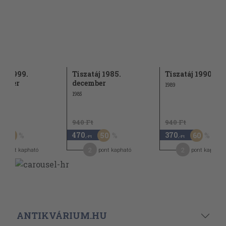
táj 1999.
Tiszatáj 1985.
Tiszatáj 1990. ja
ember
december
1989
1985
t
940 Ft
940 Ft
470
370
60
50
60
,-Ft
,-Ft
2
2
pont kapható
pont kapható
pont kapható
ANTIKVÁRIUM.HU