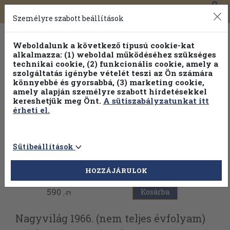
0
Toggle
Főmenü
Könyveink
navigation
Személyre szabott beállítások
Weboldalunk a következő típusú cookie-kat
alkalmazza: (1) weboldal működéséhez szükséges
technikai cookie, (2) funkcionális cookie, amely a
szolgáltatás igénybe vételét teszi az Ön számára
könnyebbé és gyorsabbá, (3) marketing cookie,
amely alapján személyre szabott hirdetésekkel
kereshetjük meg Önt.
A sütiszabályzatunkat itt
érheti el.
Sütibeállítások
Vissza az előző oldalra
HOZZÁJÁRULOK
590
Kosárba
,-Ft
Nagyvilág 1966. (nem teljes évfolyam)