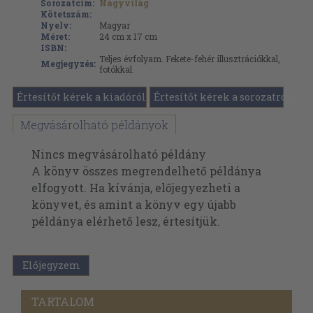
Sorozatcím:
Nagyvilág
Kötetszám:
Nyelv:
Magyar
Méret:
24 cm x 17 cm
ISBN:
Teljes évfolyam. Fekete-fehér illusztrációkkal,
Megjegyzés:
fotókkal.
Értesítőt kérek a kiadóról
Értesítőt kérek a sorozatról
Megvásárolható példányok
Nincs megvásárolható példány
A könyv összes megrendelhető példánya
elfogyott. Ha kívánja, előjegyezheti a
könyvet, és amint a könyv egy újabb
példánya elérhető lesz, értesítjük.
Előjegyzem
TARTALOM