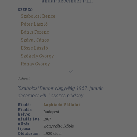
SZERZŐ
Szabolcsi Bence
Péter László
Bónis Ferenc
Szávai János
Eősze László
Székely György
Rónay György
Budapest
'Szabolcsi Bence: Nagyvilág 1967. január-
december I-III. ' összes példány
Kiadó:
Lapkiadó Vállalat
Kiadás
Budapest
helye:
Kiadás éve:
1967
Kötés
Könyvkötői kötés
típusa:
Oldalszám:
1.920
oldal