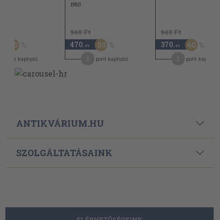
1980
Ft
940 Ft
940 Ft
470
370
50
50
60
-Ft
,-Ft
,-Ft
2
2
pont kapható
pont kapható
pont kapható
ANTIKVÁRIUM.HU
SZOLGÁLTATÁSAINK
ELÉRHETŐSÉGEINK