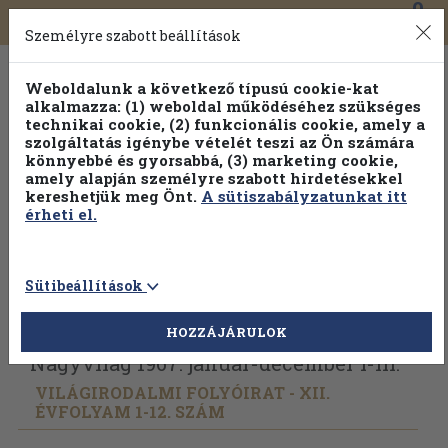
0
Toggle
Főmenü
Könyveink
navigation
Személyre szabott beállítások
Weboldalunk a következő típusú cookie-kat
alkalmazza: (1) weboldal működéséhez szükséges
technikai cookie, (2) funkcionális cookie, amely a
szolgáltatás igénybe vételét teszi az Ön számára
könnyebbé és gyorsabbá, (3) marketing cookie,
amely alapján személyre szabott hirdetésekkel
kereshetjük meg Önt.
A sütiszabályzatunkat itt
érheti el.
Sütibeállítások
Vissza az előző oldalra
Válasszon példányt
HOZZÁJÁRULOK
Nagyvilág 1967. január-december I-III.
VILÁGIRODALMI FOLYÓIRAT - XII.
ÉVFOLYAM 1-12. SZÁM