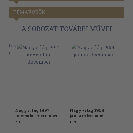
TÉMAKÖRÖK
A SOROZAT TOVÁBBI MŰVEI
(nem
Nagyvilág 1997.
Nagyvilág 1959.
Nag
november-december
január-december
okt
1997
1959
1976