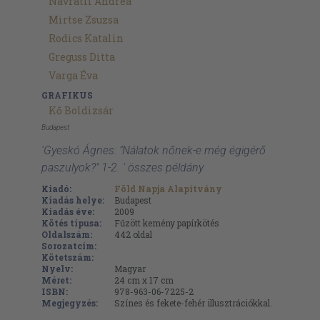
Navratil Andrea
Mirtse Zsuzsa
Rodics Katalin
Greguss Ditta
Varga Éva
GRAFIKUS
Kő Boldizsár
Budapest
'Gyeskó Ágnes: "Nálatok nőnek-e még égigérő
paszulyok?" 1-2. ' összes példány
Kiadó:
Föld Napja Alapítvány
Kiadás helye:
Budapest
Kiadás éve:
2009
Kötés típusa:
Fűzött kemény papírkötés
Oldalszám:
442
oldal
Sorozatcím:
Kötetszám:
Nyelv:
Magyar
Méret:
24 cm x 17 cm
ISBN:
978-963-06-7225-2
Megjegyzés:
Színes és fekete-fehér illusztrációkkal.