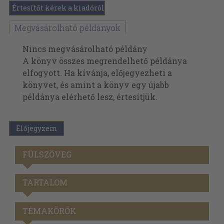
Értesítőt kérek a kiadóról
Megvásárolható példányok
Nincs megvásárolható példány
A könyv összes megrendelhető példánya
elfogyott. Ha kívánja, előjegyezheti a
könyvet, és amint a könyv egy újabb
példánya elérhető lesz, értesítjük.
Előjegyzem
FÜLSZÖVEG
TARTALOM
TÉMAKÖRÖK