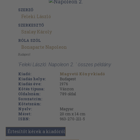
SZERZŐ
Feleki László
SZERKESZTŐ
Szalay Károly
RÓLA SZÓL
Bonaparte Napoleon
Budapest
'Feleki László: Napoleon 2. ' összes példány
Kiadó:
Magvető Könyvkiadó
Kiadás helye:
Budapest
Kiadás éve:
1976
Kötés típusa:
Vászon
Oldalszám:
789
oldal
Sorozatcím:
Kötetszám:
Nyelv:
Magyar
Méret:
20 cm x 14 cm
ISBN:
963-270-211-5
Értesítőt kérek a kiadóról