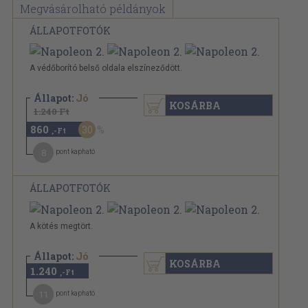
Megvásárolható példányok
ÁLLAPOTFOTÓK
A védőborító belső oldala elszíneződött.
Állapot:
Jó
KOSÁRBA
1.240 Ft
860
30
,-Ft
8
pont kapható
ÁLLAPOTFOTÓK
A kötés megtört.
Állapot:
Jó
KOSÁRBA
1.240
,-Ft
11
pont kapható