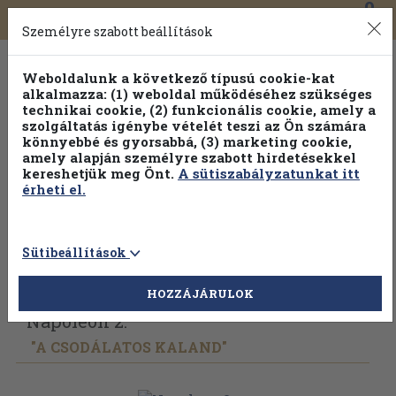
0
Toggle
Főmenü
Könyveink
navigation
Személyre szabott beállítások
Weboldalunk a következő típusú cookie-kat
alkalmazza: (1) weboldal működéséhez szükséges
technikai cookie, (2) funkcionális cookie, amely a
szolgáltatás igénybe vételét teszi az Ön számára
könnyebbé és gyorsabbá, (3) marketing cookie,
amely alapján személyre szabott hirdetésekkel
kereshetjük meg Önt.
A sütiszabályzatunkat itt
érheti el.
Sütibeállítások
Vissza az előző oldalra
Válasszon példányt
HOZZÁJÁRULOK
Napoleon 2.
"A CSODÁLATOS KALAND"