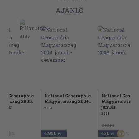
AJÁNLÓ
nal Geographic
National Geographic
National Geogra
arország 2005.
Magyarország 2004....
Magyarország 2
ember
január
2004
2008
t
840 Ft
4.980
420
30
50
,-Ft
,-Ft