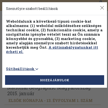
0
Toggle
Főmenü
Könyveink
navigation
Személyre szabott beállítások
Weboldalunk a következő típusú cookie-kat
alkalmazza: (1) weboldal működéséhez szükséges
technikai cookie, (2) funkcionális cookie, amely a
szolgáltatás igénybe vételét teszi az Ön számára
könnyebbé és gyorsabbá, (3) marketing cookie,
amely alapján személyre szabott hirdetésekkel
kereshetjük meg Önt.
A sütiszabályzatunkat itt
érheti el.
Sütibeállítások
Vissza az előző oldalra
Válasszon példányt
HOZZÁJÁRULOK
National Geographic Magyarország
2015. január
ELSŐK HÓNAPJA - 13. ÉVFOLYAM 1. SZÁM