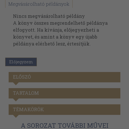
Megvásárolható példányok
Nincs megvásárolható példány
A könyv összes megrendelhető példánya
elfogyott. Ha kívánja, előjegyezheti a
könyvet, és amint a könyv egy újabb
példánya elérhető lesz, értesítjük.
Előjegyzem
ELŐSZÓ
TARTALOM
TÉMAKÖRÖK
A SOROZAT TOVÁBBI MŰVEI