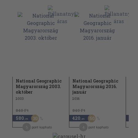
hic
National Geographic
National Geographic
Nat
3.
Magyarország 2003.
Magyarország 2016.
Mag
október
január
már
2003
2016
2006
840 Ft
840 Ft
960 
580
420
480
30
50
,-Ft
,-Ft
5
4
pont kapható
pont kapható