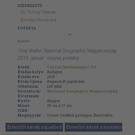
SZERKESZTŐ
Ifj. Vitray Tamás
Bordás Veronika
FOTÓZTA
Budapest
'Chip Walter: National Geographic Magyarország
2015. január ' összes példány
Kiadó:
Central Médiacsoport Zrt.
Kiadás helye:
Budapest
Kiadás éve:
2015
Kötés típusa:
Ragasztott papírkötés
Oldalszám:
128
oldal
Sorozatcím:
National Geographic Magyarország
Kötetszám:
Nyelv:
Magyar
Méret:
25 cm x 17 cm
ISBN:
Megjegyzés:
Színes fotókkal gazdagon illusztrálva.
Értesítőt kérek a kiadóról
Értesítőt kérek a sorozatról