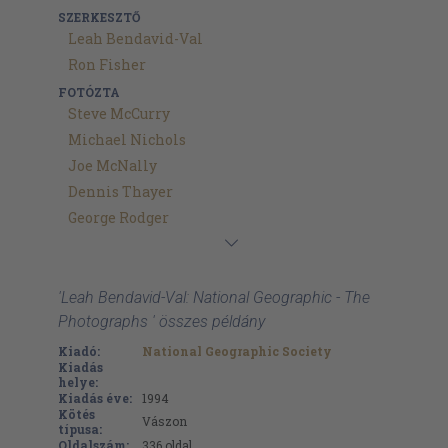
SZERKESZTŐ
Leah Bendavid-Val
Ron Fisher
FOTÓZTA
Steve McCurry
Michael Nichols
Joe McNally
Dennis Thayer
George Rodger
'Leah Bendavid-Val: National Geographic - The
Photographs ' összes példány
Kiadó:
National Geographic Society
Kiadás
helye:
Kiadás éve:
1994
Kötés
Vászon
típusa:
Oldalszám:
336
oldal