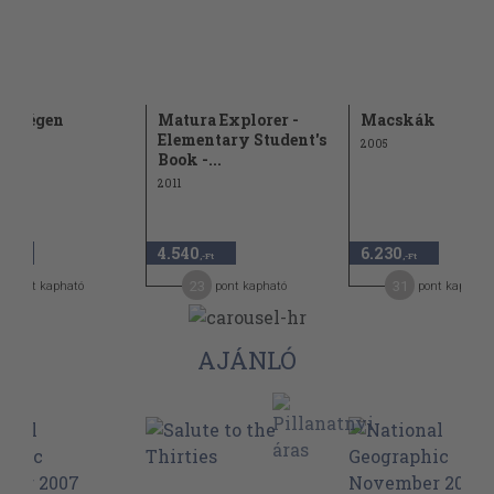
n a jégen
Matura Explorer -
Macskák
Elementary Student's
2005
Book -...
2011
4.540
6.230
,-Ft
,-Ft
,-Ft
6
23
31
pont kapható
pont kapható
pont kapható
AJÁNLÓ