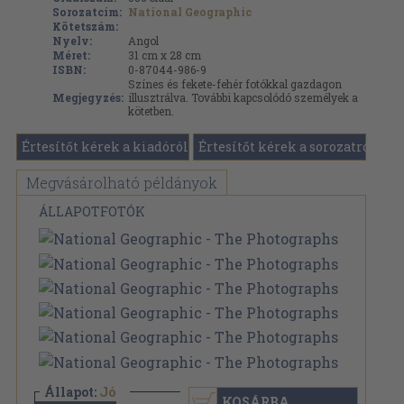
Sorozatcím:
National Geographic
Kötetszám:
Nyelv:
Angol
Méret:
31 cm x 28 cm
ISBN:
0-87044-986-9
Színes és fekete-fehér fotókkal gazdagon
Megjegyzés:
illusztrálva. További kapcsolódó személyek a
kötetben.
Értesítőt kérek a kiadóról
Értesítőt kérek a sorozatról
Megvásárolható példányok
ÁLLAPOTFOTÓK
Állapot:
Jó
KOSÁRBA