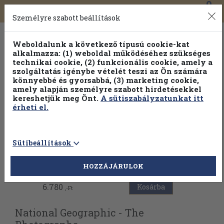
0
Toggle
Főmenü
Könyveink
navigation
Személyre szabott beállítások
Weboldalunk a következő típusú cookie-kat
alkalmazza: (1) weboldal működéséhez szükséges
technikai cookie, (2) funkcionális cookie, amely a
szolgáltatás igénybe vételét teszi az Ön számára
könnyebbé és gyorsabbá, (3) marketing cookie,
amely alapján személyre szabott hirdetésekkel
kereshetjük meg Önt.
A sütiszabályzatunkat itt
érheti el.
Sütibeállítások
Vissza az előző oldalra
HOZZÁJÁRULOK
6.780
Kosárba
,-Ft
National Geographic - The