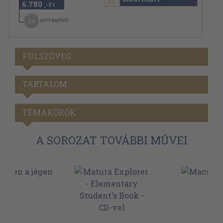
6.780
,-Ft
34
pont kapható
FÜLSZÖVEG
TARTALOM
TÉMAKÖRÖK
A SOROZAT TOVÁBBI MŰVEI