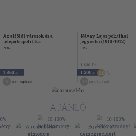
tában. Tisza és
128
ása. A
yrajutási
ukcióról. A
133
Az alföldi városok és a
Návay Lajos politikai
ltalános
településpolitika
jegyzetei (1910-1912)
1996
1988
ról. Kossuth
 választójog és
139
1.630 Ft
ek a
 házelnök
1.860
1.300
20
,-Ft
,-Ft
9
10
pont kapható
pont kapható
eri Návayt.
ata. A
cióval. Csanád
143
AJÁNLÓ
ése. Felmerül
 megegyezést
t
olyi Mihály,
149
s véleménye.