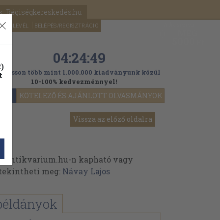
k: Régiségkereskedés.hu
A kosaram
HÍRLEVÉL
BELÉPÉS/REGISZTRÁCIÓ
MÉG
0
5000
Ft
04:24:47
)
ogasson több mint 1.000.000 kiadványunk közül
t
10-100% kedvezménnyel!
YOK
KÖTELEZŐ ÉS AJÁNLOTT OLVASMÁNYOK
Vissza az előző oldalra
z Antikvarium.hu-n kapható vagy
t tekintheti meg:
Návay Lajos
példányok