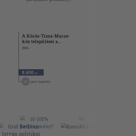
A Körös-Tisza-Maros-
köz települései a...
1996
8.400
,-Ft
42
pont kapható