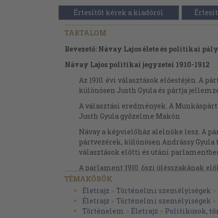
Értesítőt kérek a kiadóról
Értesít
TARTALOM
Bevezető: Návay Lajos élete és politikai pály
Návay Lajos politikai jegyzetei 1910-1912
Az 1910. évi választások előestéjén. A pá
különösen Justh Gyula és pártja jellemz
A választási eredmények. A Munkáspárt 
Justh Gyula győzelme Makón
Návay a képvielőház alelnöke lesz. A pá
pártvezérek, különösen Andrássy Gyula 
választások előtti és utáni parlamentbe
A parlament 1910. őszi ülésszakának elő
horvát delegációs tagok lemondása és új
TÉMAKÖRÖK
magyar bankszabadalom ügye. Andrássy 
Életrajz
>
Történelmi személyiségek
>
Apponyi Albert és Tisza István álláspont
Életrajz
>
Történelmi személyiségek
>
vitákról
Történelem
>
Életrajz
>
Politikusok, t