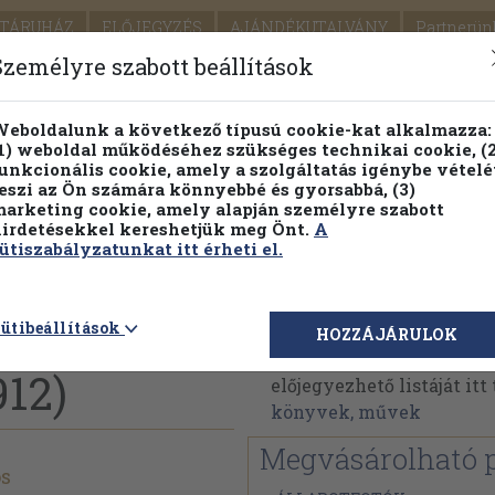
TÁRUHÁZ
ELŐJEGYZÉS
AJÁNDÉKUTALVÁNY
Partnerün
SZÁLLÍTÁS
SEGÍTSÉG
Személyre szabott beállítások
Részletes kereső
Témaköri fa
eboldalunk a következő típusú cookie-kat alkalmazza:
1) weboldal működéséhez szükséges technikai cookie, (2
Vál
unkcionális cookie, amely a szolgáltatás igénybe vételé
eszi az Ön számára könnyebbé és gyorsabbá, (3)
arketing cookie, amely alapján személyre szabott
PILLANATNYI ÁRAINK
FENNTARTHATÓ OLVASMÁN
irdetésekkel kereshetjük meg Önt.
A
ütiszabályzatunkat itt érheti el.
tikai
Návay Lajos
ütibeállítások
HOZZÁJÁRULOK
Návay Lajos műveinek a
912)
előjegyezhető listáját it
könyvek, művek
Megvásárolható 
os