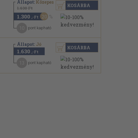
Állapot:
Közepes
KOSÁRBA
1.630 Ft
1.300
20
,-Ft
10
pont kapható
Állapot:
Jó
KOSÁRBA
1.630
,-Ft
13
pont kapható