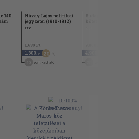
e 140.
Návay Lajos politikai
Budapesti Szemle 154.
szám
jegyzetei (1910-1912)
kötet 436-438. szám
1988
1913
1.630 Ft
9.800 Ft
1.300
4.900
20
50
,-Ft
,-Ft
10
25
pont kapható
pont kapható