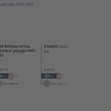
óf Bethlen István
Kossuth Lajos
20 történe
litikai pályája 1901-
1994
1991
21
7
580 Ft
940 Ft
980 Ft
0
650
680
50
30
30
,-Ft
,-Ft
,-Ft
2
6
6
pont kapható
pont kapható
pont kap