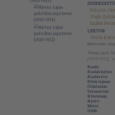
SZERKESZTŐ
Gilicze Já
Vígh Zoltá
Szabó Fere
LEKTOR
Vörös Káro
Békéscsaba, Sze
'Návay Lajos: Ná
(1910-1912) ' 
Kiadó:
Kiadás helye:
Kiadás éve:
Kötés típusa:
Oldalszám:
Sorozatcím:
Kötetszám:
Nyelv:
Méret:
ISBN: