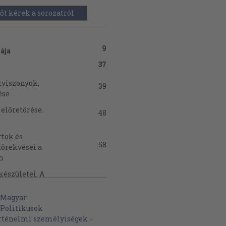
őt kérek a sorozatról
9
ája
37
rtviszonyok,
39
ése
előretörése.
48
rtok és
58
törekvései a
n
készületei. A
raválasztása. a
71
Gyula,
Magyar
ja a delegációs
Politikusok
örténelmi személyiségek
>