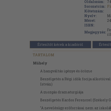
Oldalszám:
7
Sorozatcím:
F
Kötetszám:
Nyelv:
M
Méret:
24
ISBN:
Fe
Megjegyzés:
il
Értesítőt kérek a kiadóról
Értesít
TARTALOM
Műhely
A hangváltás igénye és öröme
Beszélgetés a Régi idők focija alkotóiva
István)
A mozgás dramaturgiája
Beszélgetés Kardos Ferenccel (Székely G
"A nevelésügy erőforrásai nem az iskol