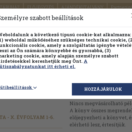
TÁRUHÁZ
ELŐJEGYZÉS
AJÁNDÉKUTALVÁNY
Partnerün
SZÁLLÍTÁS
SEGÍTSÉG
Személyre szabott beállítások
1.
Részletes kereső
Témaköri fa
eboldalunk a következő típusú cookie-kat alkalmazza:
1) weboldal működéséhez szükséges technikai cookie, (2
KIADV
unkcionális cookie, amely a szolgáltatás igénybe vételé
LEGNA
eszi az Ön számára könnyebbé és gyorsabbá, (3)
arketing cookie, amely alapján személyre szabott
PILLANATNYI ÁRAINK
FENNTARTHATÓ OLVASMÁN
irdetésekkel kereshetjük meg Önt.
A
ütiszabályzatunkat itt érheti el.
. január-
ütibeállítások
Megvásárolható 
HOZZÁJÁRULOK
Nincs megvásárolható pé
A könyv összes megrendelh
 - X. ÉVFOLYAM 1-6.
előjegyezheti a könyvet, 
elérhető lesz, értesítjük.