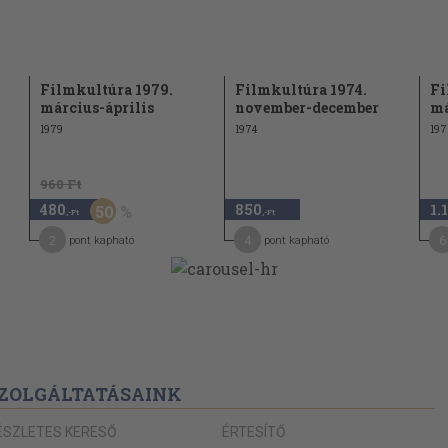
.."
Filmkultúra 1979.
Filmkultúra 1974.
Fi
március-április
november-december
má
1979
1974
197
ája
ta"
960 Ft
480
850
1.
50
,-Ft
,-Ft
2
4
6
pont kapható
pont kapható
ZOLGÁLTATÁSAINK
ÉSZLETES KERESŐ
ÉRTESÍTŐ