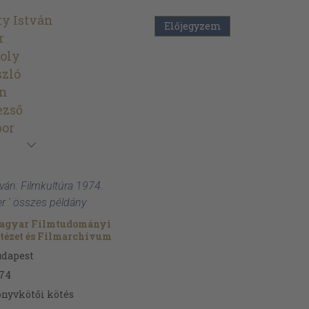
y István
Előjegyzem
r
oly
szló
án
ezső
bor
ván: Filmkultúra 1974.
r ' összes példány
agyar Filmtudományi
tézet és Filmarchívum
udapest
74
nyvkötői kötés