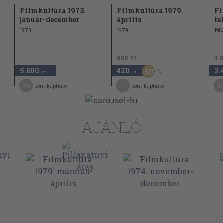
Filmkultúra 1973.
Filmkultúra 1979.
Fi
tásmód
január-december
április
te
1973
1979
198
umentumfilm?
850 Ft
4.
zi hitelesség
5.600
420
2.
50
,-Ft
,-Ft
28
2
1
pont kapható
pont kapható
AJÁNLÓ
világ?