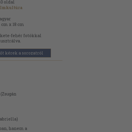
40
oldal
ilmkultúra
agyar
 cm x 18 cm
kete-fehér fotókkal
lusztrálva.
őt kérek a sorozatról
l (Zsugán
abriella)
ában, hanem a