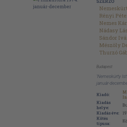
SZERZŐ
Nemeskürt
Rényi Péte
Nemes Kár
Nádasy Lá
Sándor Iv
Mészöly D
Thurzó Gá
Budapest
'Nemeskürty Ist
január-decembe
M
Kiadó:
In
Kiadás
B
helye:
Kiadás éve:
19
Kötés
Kö
típusa: