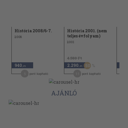
.
História 2008/6-7.
História 2001. (nem
Hist
teljes évfolyam)
2008
1996
2001
4.580 Ft
740 
940
2.290
370
50
,-Ft
,-Ft
5
11
pont kapható
pont kapható
AJÁNLÓ