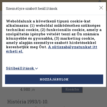
0
Toggle
Főmenü
Könyveink
navigation
Személyre szabott beállítások
Weboldalunk a következő típusú cookie-kat
alkalmazza: (1) weboldal működéséhez szükséges
technikai cookie, (2) funkcionális cookie, amely a
szolgáltatás igénybe vételét teszi az Ön számára
könnyebbé és gyorsabbá, (3) marketing cookie,
amely alapján személyre szabott hirdetésekkel
kereshetjük meg Önt.
A sütiszabályzatunkat itt
érheti el.
Sütibeállítások
Vissza az előző oldalra
HOZZÁJÁRULOK
4.980
Kosárba
,-Ft
História 1993/
1-10.