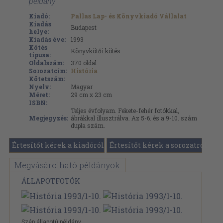
példány
Kiadó:
Pallas Lap- és Könyvkiadó Vállalat
Kiadás
Budapest
helye:
Kiadás éve:
1993
Kötés
Könyvkötői kötés
típusa:
Oldalszám:
370
oldal
Sorozatcím:
História
Kötetszám:
Nyelv:
Magyar
Méret:
29 cm x 23 cm
ISBN:
Teljes évfolyam. Fekete-fehér fotókkal,
Megjegyzés:
ábrákkal illusztrálva. Az 5-6. és a 9-10. szám
dupla szám.
Értesítőt kérek a kiadóról
Értesítőt kérek a sorozatról
Megvásárolható példányok
ÁLLAPOTFOTÓK
Szép állapotú példány.