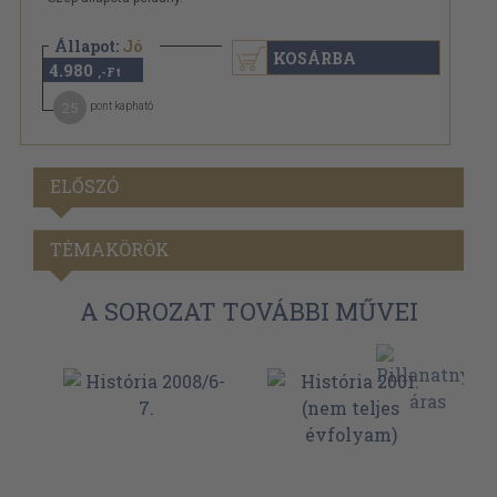
Állapot:
Jó
KOSÁRBA
4.980
,-Ft
25
pont kapható
ELŐSZÓ
TÉMAKÖRÖK
A SOROZAT TOVÁBBI MŰVEI