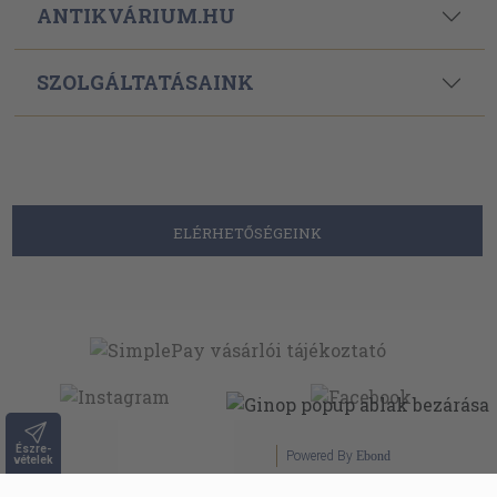
ANTIKVÁRIUM.HU
SZOLGÁLTATÁSAINK
ELÉRHETŐSÉGEINK
Észre-
Powered By
Ebond
vételek