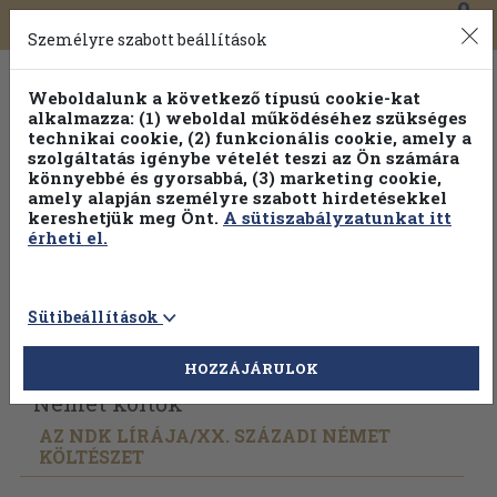
0
Toggle
Főmenü
Könyveink
navigation
Személyre szabott beállítások
Weboldalunk a következő típusú cookie-kat
alkalmazza: (1) weboldal működéséhez szükséges
technikai cookie, (2) funkcionális cookie, amely a
szolgáltatás igénybe vételét teszi az Ön számára
könnyebbé és gyorsabbá, (3) marketing cookie,
Válogasson több mint 1.000.000 kiadványunk közül
10-
amely alapján személyre szabott hirdetésekkel
100% kedvezménnyel!
kereshetjük meg Önt.
A sütiszabályzatunkat itt
érheti el.
Sütibeállítások
Vissza az előző oldalra
Válasszon példányt
HOZZÁJÁRULOK
Német költők
AZ NDK LÍRÁJA/
XX. SZÁZADI NÉMET
KÖLTÉSZET