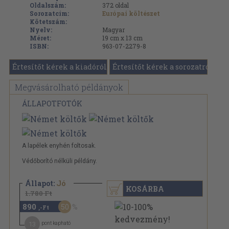
Oldalszám:
372
oldal
Sorozatcím:
Európai költészet
Kötetszám:
Nyelv:
Magyar
Méret:
19 cm x 13 cm
ISBN:
963-07-2279-8
Értesítőt kérek a kiadóról
Értesítőt kérek a sorozatról
Megvásárolható példányok
ÁLLAPOTFOTÓK
A lapélek enyhén foltosak.
Védőborító nélküli példány.
Állapot:
Jó
KOSÁRBA
1.780 Ft
890
50
,-Ft
13
pont kapható