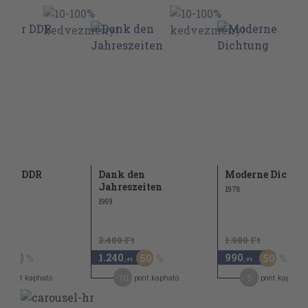
 der DDR
Dank den
Moderne Dichtu
Jahreszeiten
1978
1959
Ft
2.480 Ft
1.980 Ft
1.240
990
50
50
50
,-Ft
,-Ft
10
5
pont kapható
pont kapható
pont kapható