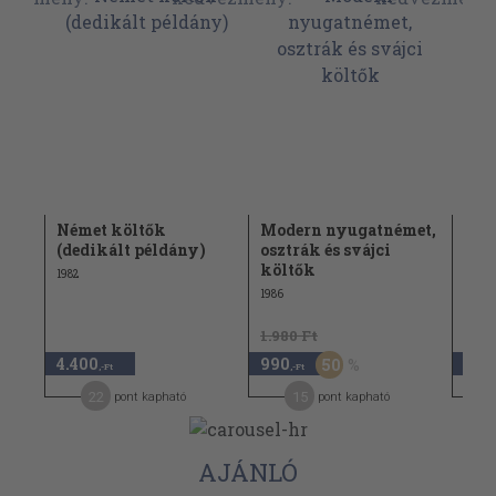
s
Német költők
Modern nyugatnémet,
Ném
(dedikált példány)
osztrák és svájci
1982
költők
1982
1986
1.980 Ft
1.78
4.400
990
890
50
,-Ft
,-Ft
22
15
pont kapható
pont kapható
AJÁNLÓ