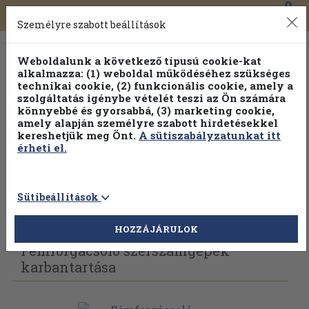
0
Toggle
Főmenü
Könyveink
navigation
Személyre szabott beállítások
Weboldalunk a következő típusú cookie-kat
alkalmazza: (1) weboldal működéséhez szükséges
technikai cookie, (2) funkcionális cookie, amely a
szolgáltatás igénybe vételét teszi az Ön számára
könnyebbé és gyorsabbá, (3) marketing cookie,
amely alapján személyre szabott hirdetésekkel
kereshetjük meg Önt.
A sütiszabályzatunkat itt
érheti el.
Sütibeállítások
Vissza az előző oldalra
Válasszon példányt
HOZZÁJÁRULOK
Fémforgácsoló szerszámgépek
karbantartása