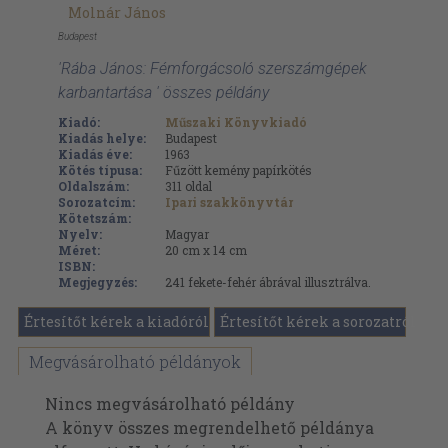
Molnár János
Budapest
'Rába János: Fémforgácsoló szerszámgépek
karbantartása ' összes példány
Kiadó:
Műszaki Könyvkiadó
Kiadás helye:
Budapest
Kiadás éve:
1963
Kötés típusa:
Fűzött kemény papírkötés
Oldalszám:
311
oldal
Sorozatcím:
Ipari szakkönyvtár
Kötetszám:
Nyelv:
Magyar
Méret:
20 cm x 14 cm
ISBN:
Megjegyzés:
241 fekete-fehér ábrával illusztrálva.
Értesítőt kérek a kiadóról
Értesítőt kérek a sorozatról
Megvásárolható példányok
Nincs megvásárolható példány
A könyv összes megrendelhető példánya