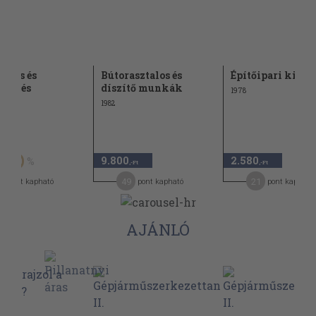
vítás és
Bútorasztalos és
Építőipari kisgé
eresés
díszítő munkák
1978
1982
Ft
9.800
2.580
50
,-Ft
,-Ft
49
21
pont kapható
pont kapható
pont kapható
AJÁNLÓ