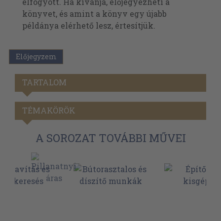
elfogyott. Ha kívánja, előjegyezheti a
könyvet, és amint a könyv egy újabb
példánya elérhető lesz, értesítjük.
Előjegyzem
TARTALOM
TÉMAKÖRÖK
A SOROZAT TOVÁBBI MŰVEI