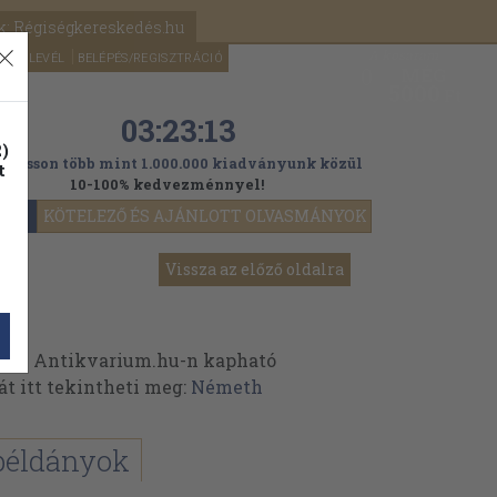
k: Régiségkereskedés.hu
A kosaram
HÍRLEVÉL
BELÉPÉS/REGISZTRÁCIÓ
MÉG
0
5000
Ft
03:23:11
)
ogasson több mint 1.000.000 kiadványunk közül
t
10-100% kedvezménnyel!
YOK
KÖTELEZŐ ÉS AJÁNLOTT OLVASMÁNYOK
Vissza az előző oldalra
 az Antikvarium.hu-n kapható
át itt tekintheti meg:
Németh
példányok