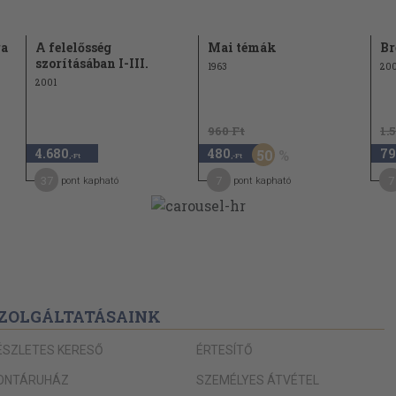
ra
A felelősség
Mai témák
Br
szorításában I-III.
1963
20
2001
960 Ft
1.
4.680
480
79
50
,-Ft
,-Ft
37
7
7
pont kapható
pont kapható
ZOLGÁLTATÁSAINK
ÉSZLETES KERESŐ
ÉRTESÍTŐ
ONTÁRUHÁZ
SZEMÉLYES ÁTVÉTEL