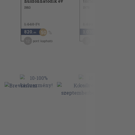
huszonhatodik év
története 2.
1980
1978
1.640 Ft
1.480 Ft
820
1.030
50
30
,-Ft
,-Ft
12
9
pont kapható
pont kapható