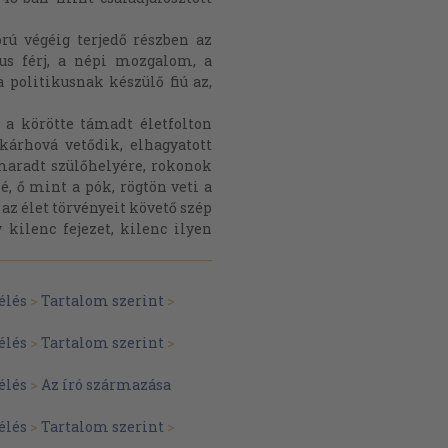
rú végéig terjedő részben az
kus férj, a népi mozgalom, a
 politikusnak készülő fiú az,
 a körötte támadt életfolton
kárhová vetődik, elhagyatott
lmaradt szülőhelyére, rokonok
, ő mint a pók, rögtön veti a
y az élet törvényeit követő szép
 kilenc fejezet, kilenc ilyen
élés
>
Tartalom szerint
>
élés
>
Tartalom szerint
>
élés
>
Az író származása
élés
>
Tartalom szerint
>