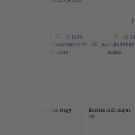
In memoriam Nagy
Kortárs 1965. május
gon
Imre
1965
1989