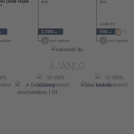
ól (nem teljes
1975
1975
"
1.180 Ft
2.580
590
50
Ft
,-Ft
,-Ft
13
9
kapható
pont kapható
pont kapható
AJÁNLÓ