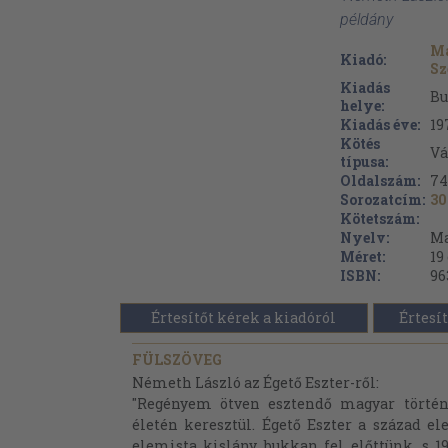
példány
Ma
Kiadó:
Sz
Kiadás
Bu
helye:
Kiadás éve:
19
Kötés
Vá
típusa:
Oldalszám:
74
Sorozatcím:
30
Kötetszám:
Nyelv:
Ma
Méret:
19
ISBN:
96
Értesítőt kérek a kiadóról
Értesít
FÜLSZÖVEG
Németh László az Égető Eszter-ről:
"Regényem ötven esztendő magyar történ
életén keresztül. Égető Eszter a század el
elemista kislány bukkan fel előttünk, s 1