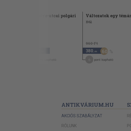
mond
A Medve-utcai polgári
Változatok egy témá
1943
1962
960 Ft
3.980
380
60
,-Ft
,-Ft
32
6
pont kapható
pont kapható
ANTIKVÁRIUM.HU
S
AKCIÓS SZABÁLYZAT
R
RÓLUNK
P