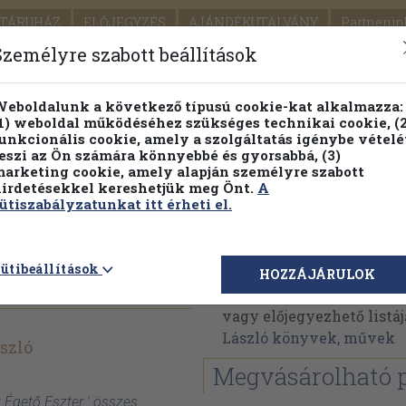
TÁRUHÁZ
ELŐJEGYZÉS
AJÁNDÉKUTALVÁNY
Partnerün
SZÁLLÍTÁS
SEGÍTSÉG
Személyre szabott beállítások
Részletes kereső
Témaköri fa
eboldalunk a következő típusú cookie-kat alkalmazza:
1) weboldal működéséhez szükséges technikai cookie, (2
Vál
unkcionális cookie, amely a szolgáltatás igénybe vételé
eszi az Ön számára könnyebbé és gyorsabbá, (3)
arketing cookie, amely alapján személyre szabott
PILLANATNYI ÁRAINK
FENNTARTHATÓ OLVASMÁN
irdetésekkel kereshetjük meg Önt.
A
ütiszabályzatunkat itt érheti el.
Németh László
ütibeállítások
HOZZÁJÁRULOK
Németh László műveinek
vagy előjegyezhető listáj
László könyvek, művek
szló
Megvásárolható 
 Égető Eszter ' összes