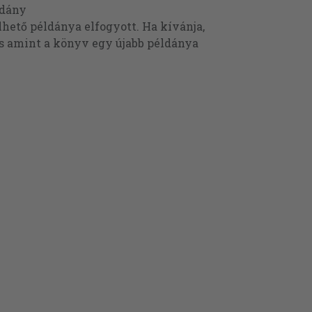
ldány
ető példánya elfogyott. Ha kívánja,
és amint a könyv egy újabb példánya