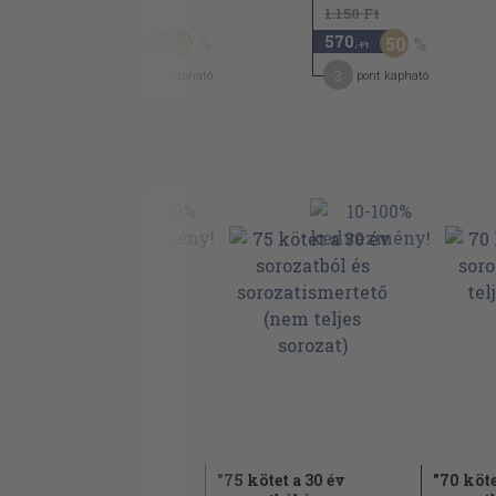
1.130 Ft
1.150 Ft
450
570
60
50
,-Ft
,-Ft
7
3
pont kapható
pont kapható
Útlevélkép háttérrel
"75 kötet a 30 év
"70 köte