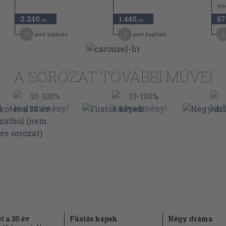
96
2.240
1.440
67
,-Ft
,-Ft
11
7
6
pont kapható
pont kapható
A SOROZAT TOVÁBBI MŰVEI
t a 30 év
Füstös képek
Négy dráma