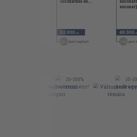
sorozatból és...
sorozatb
1978
sorozat)
960 Ft
480
52.000
48.000
50
,-Ft
,-Ft
,-
7
260
240
pont kapható
pont kapható
pont 