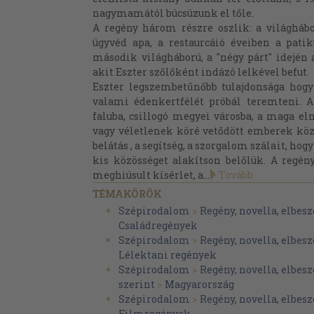
nagymamától búcsúzunk el tőle.
A regény három részre oszlik: a világhábo
ügyvéd apa, a restaurcáió éveiben a pati
második világháború, a "négy párt" idején a
akit Eszter szőlőként indázó lelkével befut.
Eszter legszembetűnőbb tulajdonsága hogy
valami édenkertfélét próbál teremteni. A
faluba, csillogó megyei városba, a maga e
vagy véletlenek köré vetődött emberek közé
belátás , a segítség, a szorgalom szálait, hog
kis közösséget alakítson belőlük. A regény
meghiúsult kísérlet, a...
Tovább
TÉMAKÖRÖK
Szépirodalom
>
Regény, novella, elbesz
Családregények
Szépirodalom
>
Regény, novella, elbesz
Lélektani regények
Szépirodalom
>
Regény, novella, elbesz
szerint
>
Magyarország
Szépirodalom
>
Regény, novella, elbesz
Filmregények