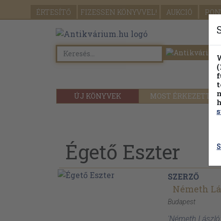
ÉRTESÍTŐ
FIZESSEN
KÖNYVVEL!
AUKCIÓ
PON
W
(
f
t
m
ÚJ KÖNYVEK
MOST ÉRKEZETT
h
s
Égető Eszter
S
SZERZŐ
Németh Lá
Budapest
'Németh László: