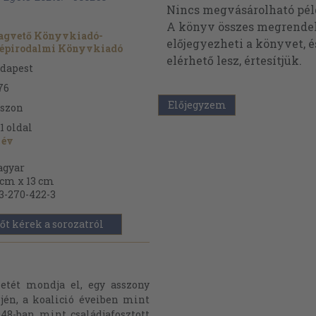
Nincs megvásárolható pé
A könyv összes megrendelh
gvető Könyvkiadó-
előjegyezheti a könyvet, 
épirodalmi Könyvkiadó
elérhető lesz, értesítjük.
dapest
76
Előjegyzem
szon
1
oldal
 év
gyar
 cm x 13 cm
3-270-422-3
őt kérek a sorozatról
etét mondja el, egy asszony
ején, a koalició éveiben mint
948-ban mint családjafosztott