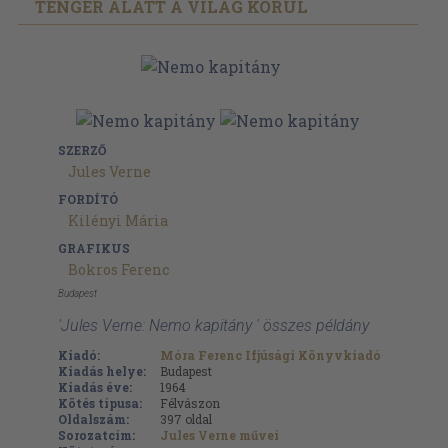
TENGER ALATT A VILÁG KÖRÜL
SZERZŐ
Jules Verne
FORDÍTÓ
Kilényi Mária
GRAFIKUS
Bokros Ferenc
Budapest
'Jules Verne: Nemo kapitány ' összes példány
Kiadó:
Móra Ferenc Ifjúsági Könyvkiadó
Kiadás helye:
Budapest
Kiadás éve:
1964
Kötés típusa:
Félvászon
Oldalszám:
397
oldal
Sorozatcím:
Jules Verne művei