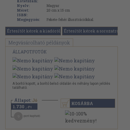
Kötetszám:
Nyelv:
Magyar
Méret:
20 cm x 15 cm
ISBN:
Megjegyzés:
Fekete-fehér illusztrációkkal.
Értesítőt kérek a kiadóról
Értesítőt kérek a sorozatról
Megvásárolható példányok
ÁLLAPOTFOTÓK
A borító kopott, a borító belső oldalán és néhány lapon jelölés
található.
Állapot:
Jó
KOSÁRBA
1.730
,-Ft
9
pont kapható