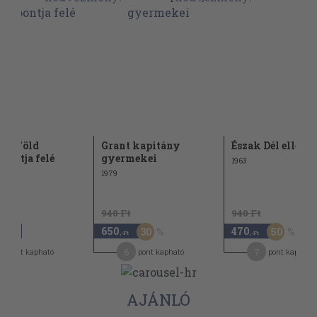
s a Föld
Grant kapitány
Észak Dél ellen
pontja felé
gyermekei
1963
1979
940 Ft
940 Ft
650
470
30
50
,-Ft
,-Ft
,-Ft
5
6
7
pont kapható
pont kapható
pont kapható
AJÁNLÓ