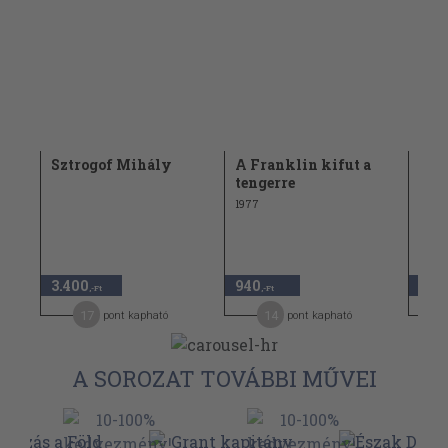
Sztrogof Mihály
A Franklin kifut a
Gra
tengerre
gye
1977
1977
1.14
3.400
940
570
,-Ft
,-Ft
17
14
pont kapható
pont kapható
A SOROZAT TOVÁBBI MŰVEI