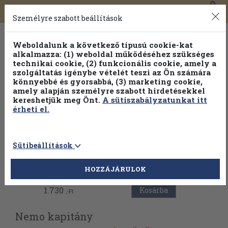
0
Toggle
Főmenü
Könyveink
navigation
Személyre szabott beállítások
Weboldalunk a következő típusú cookie-kat
alkalmazza: (1) weboldal működéséhez szükséges
technikai cookie, (2) funkcionális cookie, amely a
szolgáltatás igénybe vételét teszi az Ön számára
könnyebbé és gyorsabbá, (3) marketing cookie,
Válogasson több mint 1.000.000 kiadványunk közül
10-
amely alapján személyre szabott hirdetésekkel
100% kedvezménnyel!
kereshetjük meg Önt.
A sütiszabályzatunkat itt
érheti el.
Sütibeállítások
Vissza az előző oldalra
HOZZÁJÁRULOK
1.730
Kosárba
,-Ft
Nemo kapitány