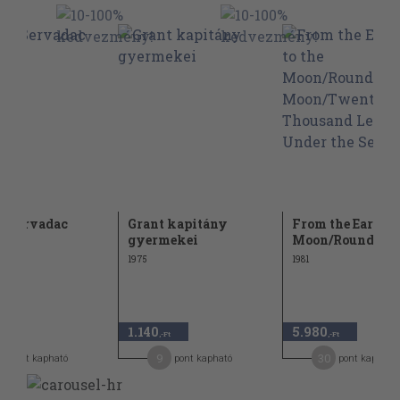
r Servadac
Grant kapitány
From the Earth t
gyermekei
Moon/Round the.
1975
1981
1.140
5.980
,-Ft
,-Ft
9
30
pont kapható
pont kapható
pont kapható