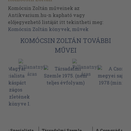
Komócsin Zoltán műveinek az
Antikvarium.hu-n kapható vagy
előjegyezhető listáját itt tekintheti meg:
Komócsin Zoltán könyvek, művek
KOMÓCSIN ZOLTÁN TOVÁBBI
MŰVEI
yar Szocialista
Társadalmi Szemle
A Csongrád meg