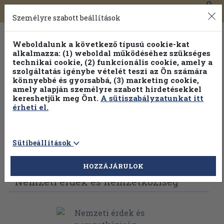
0
Toggle
Főmenü
Könyveink
navigation
Személyre szabott beállítások
Weboldalunk a következő típusú cookie-kat
alkalmazza: (1) weboldal működéséhez szükséges
technikai cookie, (2) funkcionális cookie, amely a
szolgáltatás igénybe vételét teszi az Ön számára
könnyebbé és gyorsabbá, (3) marketing cookie,
amely alapján személyre szabott hirdetésekkel
kereshetjük meg Önt.
A sütiszabályzatunkat itt
érheti el.
Sütibeállítások
Vissza az előző oldalra
Válasszon példányt
HOZZÁJÁRULOK
Nemzeti érdek és nemzetköziség