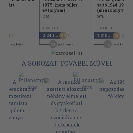
áspárt
1975. (nem teljes
sajtó 1944-1978
gos...
évfolyam)
(minikönyv)
1975
1978
Ft
4.480 Ft
1.640 Ft
2.240
1.310
50
50
20
,-Ft
,-Ft
11
12
pont kapható
pont kapható
pont kapható
A SOROZAT TOVÁBBI MŰVEI