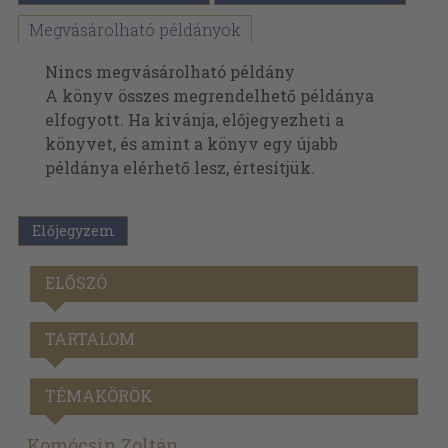
Megvásárolható példányok
Nincs megvásárolható példány
A könyv összes megrendelhető példánya
elfogyott. Ha kívánja, előjegyezheti a
könyvet, és amint a könyv egy újabb
példánya elérhető lesz, értesítjük.
Előjegyzem
ELŐSZÓ
TARTALOM
TÉMAKÖRÖK
Komócsin Zoltán