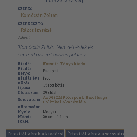
SZERZŐ
Komócsin Zoltán
SZERKESZTŐ
Rákos Imréné
Budapest
'Komócsin Zoltán: Nemzeti érdek és
nemzetköziség ' összes példány
Kiadó:
Kossuth Könyvkiadó
Kiadás
Budapest
helye:
Kiadás éve:
1966
Kötés
Tűzött kötés
típusa:
Oldalszám:
29
oldal
Az MSZMP Központi Bizottsága
Sorozatcím:
Politikai Akadémiája
Kötetszám:
Nyelv:
Magyar
Méret:
20 cm x 14 cm
ISBN:
Értesítőt kérek a kiadóról
Értesítőt kérek a sorozatról