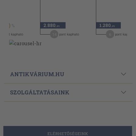
Ft
2.880
1.280
50
,-Ft
,-Ft
14
6
pont kapható
pont kapható
pont kapható
ANTIKVÁRIUM.HU
SZOLGÁLTATÁSAINK
ELÉRHETŐSÉGEINK