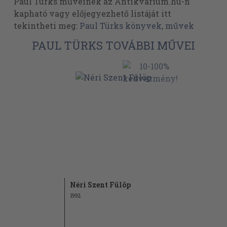
Paul Türks műveinek az Antikvarium.hu-n
kapható vagy előjegyezhető listáját itt
tekintheti meg:
Paul Türks könyvek, művek
PAUL TÜRKS TOVÁBBI MŰVEI
Néri Szent Fülöp
1992