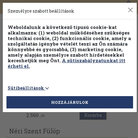
0
Toggle
Főmenü
Könyveink
navigation
Személyre szabott beállítások
Weboldalunk a következő típusú cookie-kat
alkalmazza: (1) weboldal működéséhez szükséges
technikai cookie, (2) funkcionális cookie, amely a
szolgáltatás igénybe vételét teszi az Ön számára
könnyebbé és gyorsabbá, (3) marketing cookie,
Válogasson több mint 1.000.000 kiadványunk közül
10-
amely alapján személyre szabott hirdetésekkel
100% kedvezménnyel!
kereshetjük meg Önt.
A sütiszabályzatunkat itt
érheti el.
Sütibeállítások
Vissza az előző oldalra
HOZZÁJÁRULOK
2.560
Kosárba
,-Ft
Néri Szent Fülöp