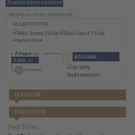
Értesítőt kérek a kiadóról
Megvásárolható példányok
ÁLLAPOTFOTÓK
A lapélek foltosak.
Állapot:
Jó
KOSÁRBA
2.560
,-Ft
20
pont kapható
TARTALOM
TÉMAKÖRÖK
Paul Türks