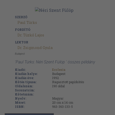
SZERZŐ
Paul Türks
FORDÍTÓ
Dr. Tüzkő Lajos
LEKTOR
Dr. Zsigmond Gyula
Budapest
'Paul Türks: Néri Szent Fülöp ' összes példány
Kiadó:
Ecclesia
Kiadás helye:
Budapest
Kiadás éve:
1992
Kötés típusa:
Ragasztott papírkötés
Oldalszám:
190
oldal
Sorozatcím:
Kötetszám:
Nyelv:
Magyar
Méret:
20 cm x 14 cm
ISBN:
963-363-133-5