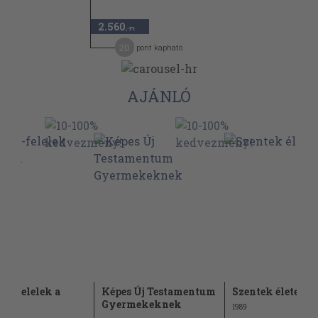
2.560
,-Ft
20
pont kapható
AJÁNLÓ
zz-felelek a
Képes Új Testamentum
Szentek élete
sról
Gyermekeknek
1989