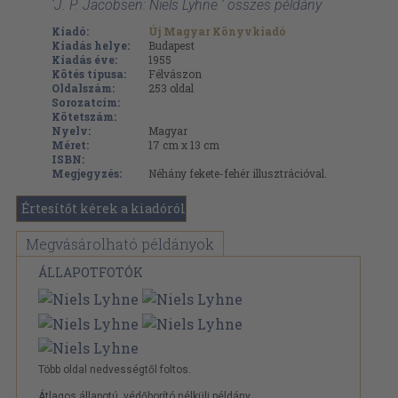
'J. P. Jacobsen: Niels Lyhne ' összes példány
Kiadó:
Új Magyar Könyvkiadó
Kiadás helye:
Budapest
Kiadás éve:
1955
Kötés típusa:
Félvászon
Oldalszám:
253
oldal
Sorozatcím:
Kötetszám:
Nyelv:
Magyar
Méret:
17 cm x 13 cm
ISBN:
Megjegyzés:
Néhány fekete-fehér illusztrációval.
Értesítőt kérek a kiadóról
Megvásárolható példányok
ÁLLAPOTFOTÓK
Több oldal nedvességtől foltos.
Átlagos állapotú, védőborító nélküli példány.