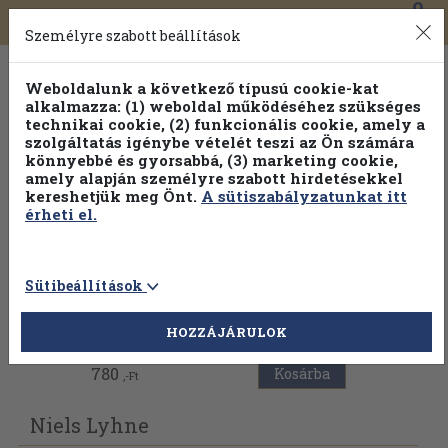
0
Toggle
Főmenü
Könyveink
navigation
Személyre szabott beállítások
Weboldalunk a következő típusú cookie-kat
alkalmazza: (1) weboldal működéséhez szükséges
technikai cookie, (2) funkcionális cookie, amely a
szolgáltatás igénybe vételét teszi az Ön számára
könnyebbé és gyorsabbá, (3) marketing cookie,
amely alapján személyre szabott hirdetésekkel
kereshetjük meg Önt.
A sütiszabályzatunkat itt
érheti el.
Sütibeállítások
Vissza az előző oldalra
HOZZÁJÁRULOK
780
Kosárba
,-Ft
Niels Lyhne