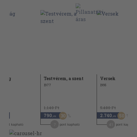
osság
Testvérem, a szent
Versek
1977
1995
1.140 Ft
5.480 Ft
790
2.740
30
50
,-Ft
,-Ft
,-Ft
5
7
41
pont kapható
pont kapható
pont kapható