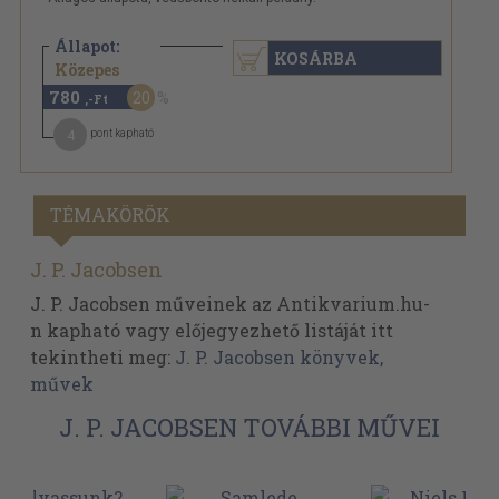
Állapot:
KOSÁRBA
980 Ft
Közepes
780
20
,-Ft
4
pont kapható
TÉMAKÖRÖK
J. P. Jacobsen
J. P. Jacobsen műveinek az Antikvarium.hu-
n kapható vagy előjegyezhető listáját itt
tekintheti meg:
J. P. Jacobsen könyvek,
művek
J. P. JACOBSEN TOVÁBBI MŰVEI