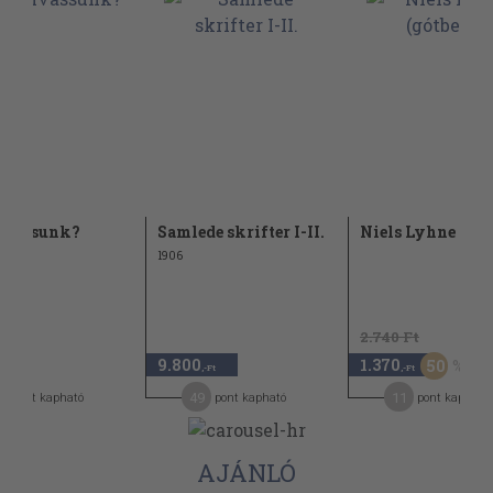
lvassunk?
Samlede skrifter I-II.
Niels Lyhne (gót
1906
2.740 Ft
9.800
1.370
50
,-Ft
,-Ft
,-Ft
7
49
11
pont kapható
pont kapható
pont kapható
AJÁNLÓ