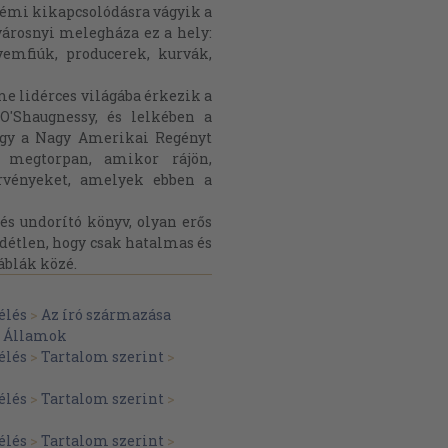
 némi kikapcsolódásra vágyik a
városnyi melegháza ez a hely:
yemfiúk, producerek, kurvák,
e lidérces világába érkezik a
 O'Shaugnessy, és lelkében a
ogy a Nagy Amerikai Regényt
 megtorpan, amikor rájön,
vényeket, amelyek ebben a
 és undorító könyv, olyan erős
idétlen, hogy csak hatalmas és
áblák közé.
élés
>
Az író származása
t Államok
élés
>
Tartalom szerint
>
élés
>
Tartalom szerint
>
élés
>
Tartalom szerint
>