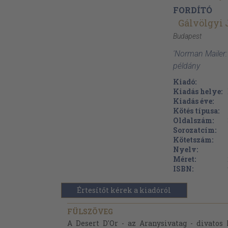
FORDÍTÓ
Gálvölgyi 
Budapest
'Norman Mailer:
példány
Kiadó:
Kiadás helye:
Kiadás éve:
Kötés típusa:
Oldalszám:
Sorozatcím:
Kötetszám:
Nyelv:
Méret:
ISBN:
Értesítőt kérek a kiadóról
FÜLSZÖVEG
A Desert D'Or - az Aranysivatag - divatos 