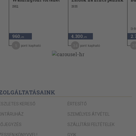
1952
1935
3.
960
4.300
2.
,-Ft
,-Ft
5
34
2
pont kapható
pont kapható
ZOLGÁLTATÁSAINK
ÉSZLETES KERESŐ
ÉRTESÍTŐ
ONTÁRUHÁZ
SZEMÉLYES ÁTVÉTEL
LŐJEGYZÉS
SZÁLLÍTÁSI FELTÉTELEK
IZESSEN KÖNYVVEL!
GYIK