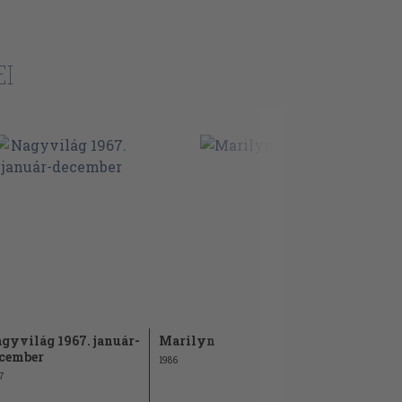
I
gyvilág 1967. január-
Marilyn
Ancient E
cember
1986
1984
7