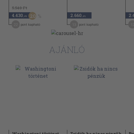
5.540 Ft
4.430
2.660
2.
20
,-Ft
,-Ft
22
13
1
pont kapható
pont kapható
AJÁNLÓ
Washingtoni történet
Zsidók ha nincs pénzük
Bu