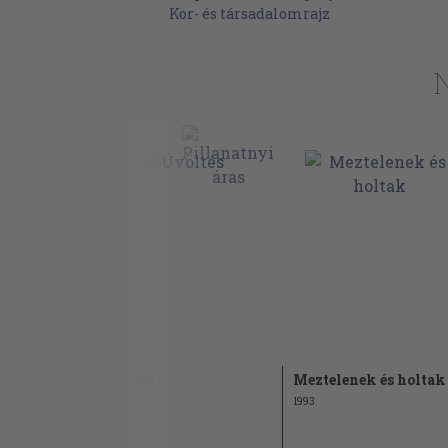
Kor- és társadalomrajz
Üvöltés
Meztelenek és holtak
e Prosa
1982
1993