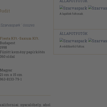
ÁLLAPOTFOTÓK
Judit
A lapélek foltosak.
 Szarvaspark ' összes
ÁLLAPOTFOTÓK
Fiesta Kft.-Saxum Kft.
Budapest
A védőborító foltos.
1998
Fűzött kemény papírkötés
360
oldal
Magyar
21 cm x 15 cm
963-8133-79-1
kaliforniai nyaralóhely, ahol