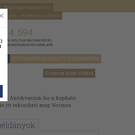
k: Régiségkereskedés.hu
A kosaram
HÍRLEVÉL
BELÉPÉS/REGISZTRÁCIÓ
MÉG
0
5000
Ft
144.594
)
ÁNNYAL NYÚJTJUK MAGYARORSZÁG
t
GYOBB ANTIKVÁR KÖNYV-KÍNÁLATÁT
YOK
KÖTELEZŐ ÉS AJÁNLOTT OLVASMÁNYOK
Vissza az előző oldalra
 az Antikvarium.hu-n kapható
át itt tekintheti meg:
Norman
példányok