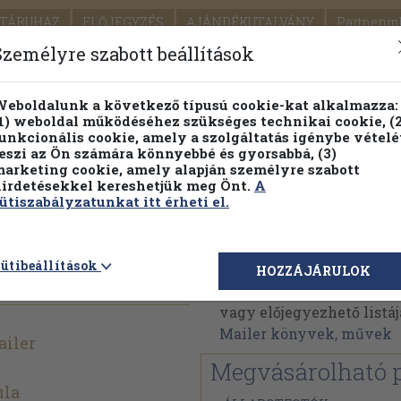
TÁRUHÁZ
ELŐJEGYZÉS
AJÁNDÉKUTALVÁNY
Partnerün
SZÁLLÍTÁS
SEGÍTSÉG
Személyre szabott beállítások
1.
Részletes kereső
Témaköri fa
eboldalunk a következő típusú cookie-kat alkalmazza:
1) weboldal működéséhez szükséges technikai cookie, (2
KIADV
unkcionális cookie, amely a szolgáltatás igénybe vételé
LEGNA
eszi az Ön számára könnyebbé és gyorsabbá, (3)
arketing cookie, amely alapján személyre szabott
PILLANATNYI ÁRAINK
FENNTARTHATÓ OLVASMÁN
irdetésekkel kereshetjük meg Önt.
A
ütiszabályzatunkat itt érheti el.
Norman Mailer
ütibeállítások
HOZZÁJÁRULOK
Norman Mailer műveinek
vagy előjegyezhető listáj
Mailer könyvek, művek
iler
Megvásárolható 
ula