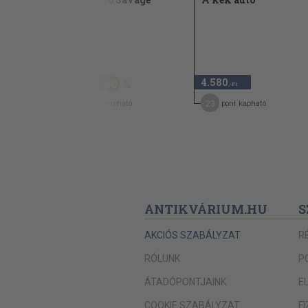
1997
1.940 Ft
970
4.580
50
,-Ft
,-Ft
9
23
pont kapható
pont kapható
ANTIKVÁRIUM.HU
S
AKCIÓS SZABÁLYZAT
R
RÓLUNK
P
ÁTADÓPONTJAINK
E
COOKIE SZABÁLYZAT
F