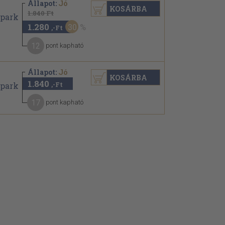
Állapot:
Jó
KOSÁRBA
1.840 Ft
1.280
30
,-Ft
12
pont kapható
Állapot:
Jó
KOSÁRBA
1.840
,-Ft
17
pont kapható