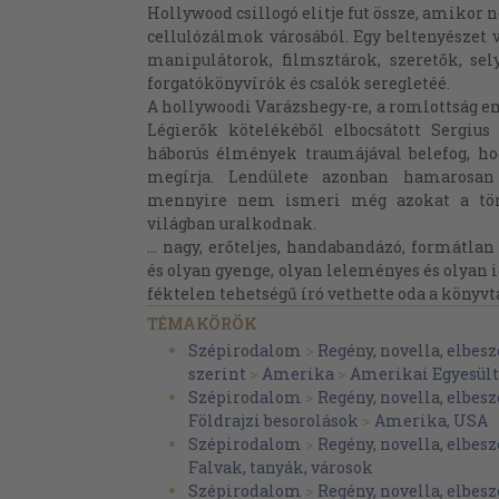
Hollywood csillogó elitje fut össze, amikor
cellulózálmok városából. Egy beltenyészet 
manipulátorok, filmsztárok, szeretők, sel
forgatókönyvírók és csalók seregletéé.
A hollywoodi Varázshegy-re, a romlottság em
Légierők kötelékéből elbocsátott Sergius
háborús élmények traumájával belefog, h
megírja. Lendülete azonban hamarosan
mennyire nem ismeri még azokat a tör
világban uralkodnak.
... nagy, erőteljes, handabandázó, formátlan
és olyan gyenge, olyan leleményes és olyan 
féktelen tehetségű író vethette oda a könyvt
TÉMAKÖRÖK
Szépirodalom
>
Regény, novella, elbesz
szerint
>
Amerika
>
Amerikai Egyesül
Szépirodalom
>
Regény, novella, elbesz
Földrajzi besorolások
>
Amerika, USA
Szépirodalom
>
Regény, novella, elbesz
Falvak, tanyák, városok
Szépirodalom
>
Regény, novella, elbesz