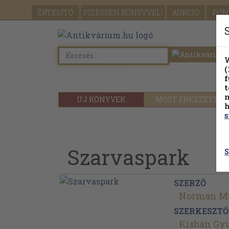
ÉRTESÍTŐ
FIZESSEN
KÖNYVVEL!
AUKCIÓ
PON
W
(
f
t
m
ÚJ KÖNYVEK
MOST ÉRKEZETT
h
s
Szarvaspark
S
SZERZŐ
Norman Ma
SZERKESZTŐ
Kisbán Gy