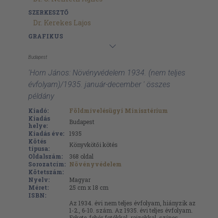
SZERKESZTŐ
Dr. Kerekes Lajos
GRAFIKUS
Budapest
'Horn János: Növényvédelem 1934. (nem teljes
évfolyam)/1935. január-december ' összes
példány
Kiadó:
Földmívelésügyi Minisztérium
Kiadás
Budapest
helye:
Kiadás éve:
1935
Kötés
Könyvkötői kötés
típusa:
Oldalszám:
368
oldal
Sorozatcím:
Növényvédelem
Kötetszám:
Nyelv:
Magyar
Méret:
25 cm x 18 cm
ISBN:
Az 1934. évi nem teljes évfolyam, hiányzik az
1-2., 6-10. szám. Az 1935. évi teljes évfolyam.
Fekete-fehér fotókkal, rajzokkal, színes