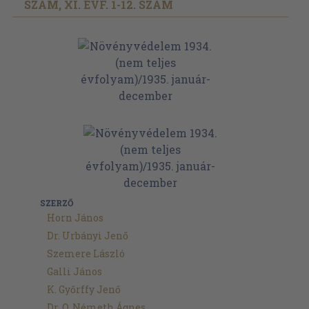
SZÁM, XI. ÉVF. 1-12. SZÁM
SZERZŐ
Horn János
Dr. Urbányi Jenő
Szemere László
Galli János
K. Győrffy Jenő
Dr. O. Németh Ágnes