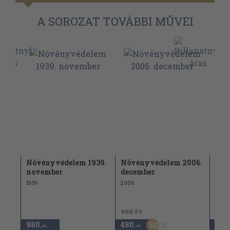
A SOROZAT TOVÁBBI MŰVEI
41.
Növényvédelem 1939.
Növényvédelem 2006.
Növ
yam)
november
december
(nem
1939
2006
1927
960 Ft
980
480
9.8
50
,-Ft
,-Ft