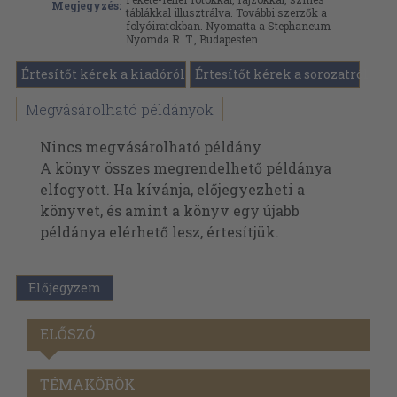
Megjegyzés:
táblákkal illusztrálva. További szerzők a
folyóiratokban. Nyomatta a Stephaneum
Nyomda R. T., Budapesten.
Értesítőt kérek a kiadóról
Értesítőt kérek a sorozatról
Megvásárolható példányok
Nincs megvásárolható példány
A könyv összes megrendelhető példánya
elfogyott. Ha kívánja, előjegyezheti a
könyvet, és amint a könyv egy újabb
példánya elérhető lesz, értesítjük.
Előjegyzem
ELŐSZÓ
TÉMAKÖRÖK