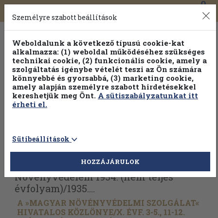
0
Toggle
Főmenü
Könyveink
navigation
Személyre szabott beállítások
Weboldalunk a következő típusú cookie-kat
alkalmazza: (1) weboldal működéséhez szükséges
technikai cookie, (2) funkcionális cookie, amely a
szolgáltatás igénybe vételét teszi az Ön számára
könnyebbé és gyorsabbá, (3) marketing cookie,
amely alapján személyre szabott hirdetésekkel
kereshetjük meg Önt.
A sütiszabályzatunkat itt
érheti el.
Sütibeállítások
Vissza az előző oldalra
Válasszon példányt
HOZZÁJÁRULOK
Növényvédelem 1934. (nem teljes
évfolyam)/
1935....
A »MAGYAR NÖVÉNYVÉDELMI SZOLGÁLAT«
HIVATALOS KÖZLÖNYE/
X. ÉVF. 3-5., 11-12.