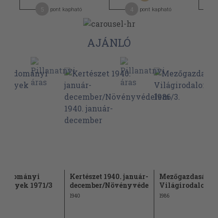
5
4
pont kapható
pont kapható
AJÁNLÓ
rtudományi
Kertészet 1940. január-
Mezőgazdasági
emények 1971/3
december/Növényvédelem...
Világirodalom 1
1940
1986