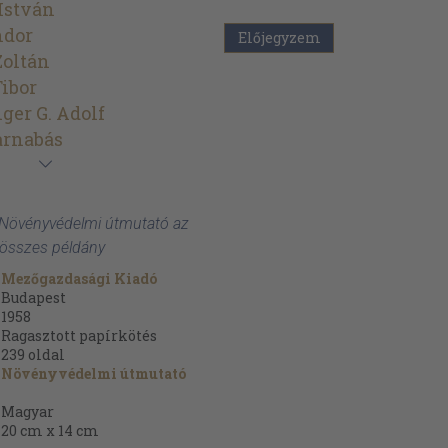
 István
ndor
Előjegyzem
Zoltán
Tibor
ger G. Adolf
arnabás
: Növényvédelmi útmutató az
 összes példány
Mezőgazdasági Kiadó
Budapest
1958
Ragasztott papírkötés
239
oldal
Növényvédelmi útmutató
Magyar
20 cm x 14 cm