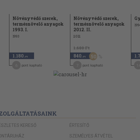
Növényvédő szerek,
Növényvédő szerek,
Gy
termésnövelő anyagok
termésnövelő anyagok
 98
199
1993. I.
2012. II.
1993
2012
1.680 Ft
1.180
840
1.
50
,-Ft
,-Ft
6
7
1
pont kapható
pont kapható
dr. Nagy Barnabás) 135
arnabás) 139
ge (dr. Csorba Zoltán) 148
ZOLGÁLTATÁSAINK
ÉSZLETES KERESŐ
ÉRTESÍTŐ
ONTÁRUHÁZ
SZEMÉLYES ÁTVÉTEL