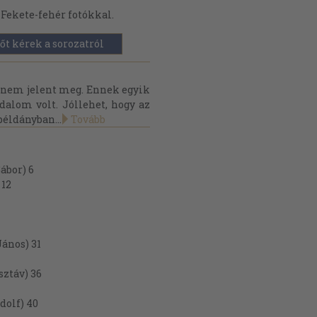
Fekete-fehér fotókkal.
őt kérek a sorozatról
 nem jelent meg. Ennek egyik
adalom volt. Jóllehet, hogy az
példányban...
Tovább
ábor) 6
 12
ános) 31
sztáv) 36
dolf) 40