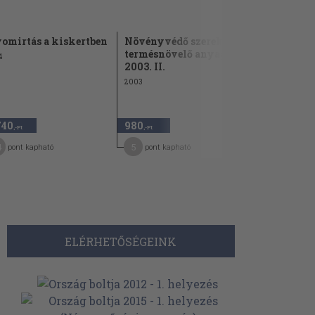
omirtás a kiskertben
Növényvédő szerek,
Agrokémia
termésnövelő anyagok
4
1978
2003. II.
2003
1.740 Ft
740
980
870
50
,-Ft
,-Ft
,-Ft
4
5
7
pont kapható
pont kapható
pont kap
ELÉRHETŐSÉGEINK