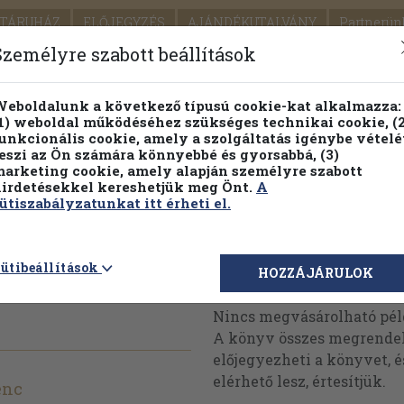
TÁRUHÁZ
ELŐJEGYZÉS
AJÁNDÉKUTALVÁNY
Partnerün
SZÁLLÍTÁS
SEGÍTSÉG
Személyre szabott beállítások
Részletes kereső
Témaköri fa
eboldalunk a következő típusú cookie-kat alkalmazza:
1) weboldal működéséhez szükséges technikai cookie, (2
Vál
unkcionális cookie, amely a szolgáltatás igénybe vételé
eszi az Ön számára könnyebbé és gyorsabbá, (3)
arketing cookie, amely alapján személyre szabott
PILLANATNYI ÁRAINK
FENNTARTHATÓ OLVASMÁN
irdetésekkel kereshetjük meg Önt.
A
ütiszabályzatunkat itt érheti el.
útmutató
ütibeállítások
Megvásárolható 
HOZZÁJÁRULOK
Nincs megvásárolható pé
A könyv összes megrendelh
előjegyezheti a könyvet, 
elérhető lesz, értesítjük.
enc