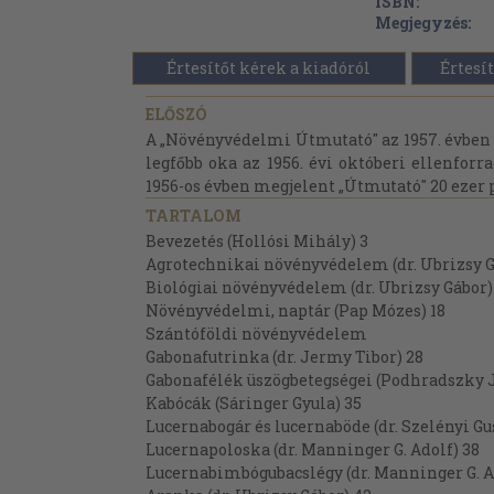
ISBN:
Megjegyzés:
Értesítőt kérek a kiadóról
Értesít
ELŐSZÓ
A „Növényvédelmi Útmutató" az 1957. évben
legfőbb oka az 1956. évi októberi ellenforr
1956-os évben megjelent „Útmutató" 20 ezer 
TARTALOM
Bevezetés (Hollósi Mihály) 3
Agrotechnikai növényvédelem (dr. Ubrizsy G
Biológiai növényvédelem (dr. Ubrizsy Gábor)
Növényvédelmi, naptár (Pap Mózes) 18
Szántóföldi növényvédelem
Gabonafutrinka (dr. Jermy Tibor) 28
Gabonafélék üszögbetegségei (Podhradszky J
Kabócák (Sáringer Gyula) 35
Lucernabogár és lucernaböde (dr. Szelényi Gu
Lucernapoloska (dr. Manninger G. Adolf) 38
Lucernabimbógubacslégy (dr. Manninger G. A