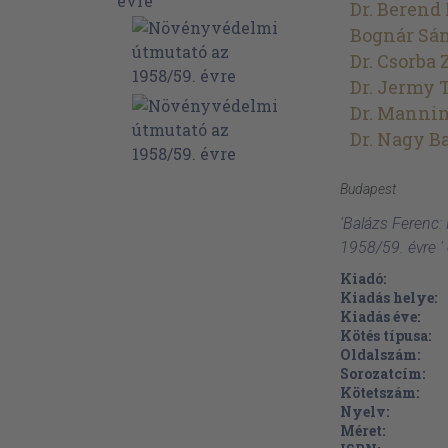
Dr. Berend
Bognár Sá
Dr. Csorba 
Dr. Jermy 
Dr. Mannin
Dr. Nagy B
Budapest
'Balázs Ferenc
1958/59. évre '
Kiadó:
Kiadás helye:
Kiadás éve:
Kötés típusa:
Oldalszám:
Sorozatcím:
Kötetszám:
Nyelv:
Méret: