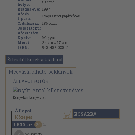
Szeged
helye:
Kiadás éve:
1997
Kötés
Ragasztott papírkötés
típusa:
Oldalszám:
186
oldal
Sorozatcím:
Kötetszám:
Nyelv:
Magyar
Méret:
24 cm x 17 cm
ISBN:
963-482-038-7
Értesítőt kérek a kiadóról
Megvásárolható példányok
ÁLLAPOTFOTÓK
Könyvtári könyv volt.
Állapot:
KOSÁRBA
1.880 Ft
Közepes
1.500
20
,-Ft
8
pont kapható