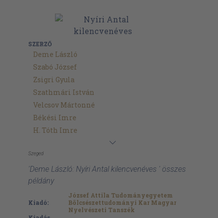
SZERZŐ
Deme László
Szabó József
Zsigri Gyula
Szathmári István
Velcsov Mártonné
Békési Imre
H. Tóth Imre
Szeged
'Deme László: Nyíri Antal kilencvenéves ' összes
példány
József Attila Tudományegyetem
Kiadó:
Bölcsészettudományi Kar Magyar
Nyelvészeti Tanszék
Kiadás