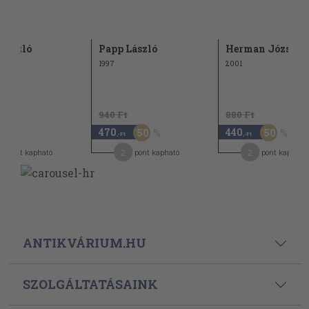
László
Papp László
Herman József
1997
2001
940 Ft
880 Ft
470
440
50
50
,-Ft
,-Ft
2
2
pont kapható
pont kapható
pont kapható
ANTIKVÁRIUM.HU
SZOLGÁLTATÁSAINK