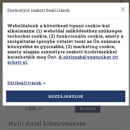
0
Toggle
Főmenü
Könyveink
navigation
Személyre szabott beállítások
Weboldalunk a következő típusú cookie-kat
alkalmazza: (1) weboldal működéséhez szükséges
technikai cookie, (2) funkcionális cookie, amely a
szolgáltatás igénybe vételét teszi az Ön számára
könnyebbé és gyorsabbá, (3) marketing cookie,
Válogasson több mint 30 000 kötet közül
amely alapján személyre szabott hirdetésekkel
Hobbi témakörökben
20% kedvezménnyel!
kereshetjük meg Önt.
A sütiszabályzatunkat itt
érheti el.
Sütibeállítások
Vissza az előző oldalra
HOZZÁJÁRULOK
1.500
Kosárba
,-Ft
Nyíri Antal kilencvenéves