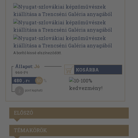
A borító kissé elszíneződött.
Állapot:
Jó
KOSÁRBA
960 Ft
480
50
,-Ft
2
pont kapható
ELŐSZÓ
TÉMAKÖRÖK