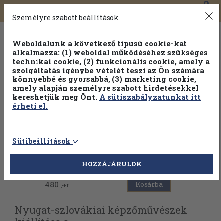
0
Toggle
Főmenü
Könyveink
navigation
Személyre szabott beállítások
Weboldalunk a következő típusú cookie-kat
alkalmazza: (1) weboldal működéséhez szükséges
technikai cookie, (2) funkcionális cookie, amely a
szolgáltatás igénybe vételét teszi az Ön számára
könnyebbé és gyorsabbá, (3) marketing cookie,
Válogasson több mint 1.000.000 kiadványunk közül
10-
amely alapján személyre szabott hirdetésekkel
100% kedvezménnyel!
kereshetjük meg Önt.
A sütiszabályzatunkat itt
érheti el.
Sütibeállítások
Vissza az előző oldalra
HOZZÁJÁRULOK
480
Kosárba
,-Ft
Nyugat-szlovákiai képzőművészek