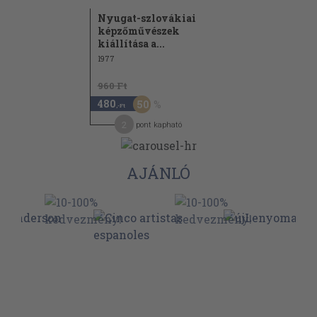
Nyugat-szlovákiai
képzőművészek
kiállítása a...
1977
960 Ft
480
50
,-Ft
2
pont kapható
AJÁNLÓ