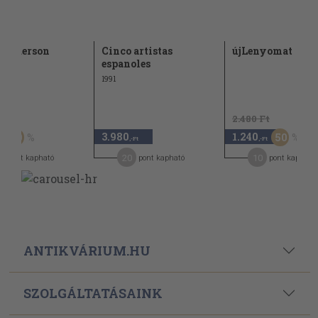
 Anderson
Cinco artistas
újLenyomat
espanoles
1991
Ft
2.480 Ft
3.980
1.240
50
50
,-Ft
,-Ft
20
10
pont kapható
pont kapható
pont kapható
ANTIKVÁRIUM.HU
SZOLGÁLTATÁSAINK