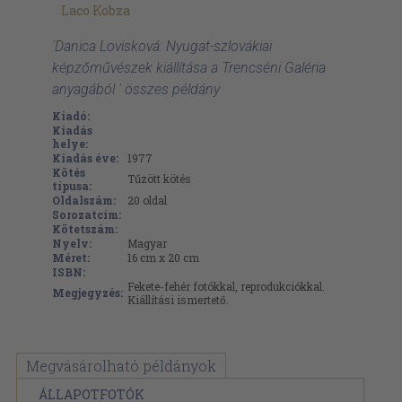
Laco Kobza
'Danica Lovisková: Nyugat-szlovákiai
képzőművészek kiállítása a Trencséni Galéria
anyagából ' összes példány
Kiadó:
Kiadás
helye:
Kiadás éve:
1977
Kötés
Tűzött kötés
típusa:
Oldalszám:
20
oldal
Sorozatcím:
Kötetszám:
Nyelv:
Magyar
Méret:
16 cm x 20 cm
ISBN:
Fekete-fehér fotókkal, reprodukciókkal.
Megjegyzés:
Kiállítási ismertető.
Megvásárolható példányok
ÁLLAPOTFOTÓK