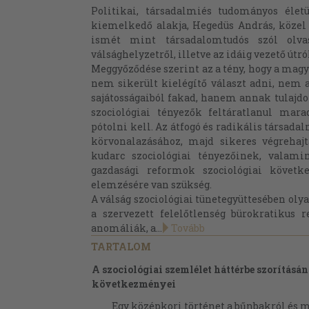
Politikai, társadalmiés tudományos éle
kiemelkedő alakja, Hegedüs András, közel 
ismét mint társadalomtudós szól olva
válsághelyzetről, illetve az idáig vezető útró
Meggyőződése szerint az a tény, hogy a magy
nem sikerült kielégítő választ adni, nem a
sajátosságaiból fakad, hanem annak tulajdon
szociológiai tényezők feltáratlanul mara
pótolni kell. Az átfogó és radikális társad
körvonalazásához, majd sikeres végrehajt
kudarc szociológiai tényezőinek, valamin
gazdasági reformok szociológiai követk
elemzésére van szükség.
A válság szociológiai tünetegyüttesében ol
a szervezett felelőtlenség bürokratikus 
anomáliák, a...
Tovább
TARTALOM
A szociológiai szemlélet háttérbe szorításá
következményei
Egy középkori történet a bűnbakról és 