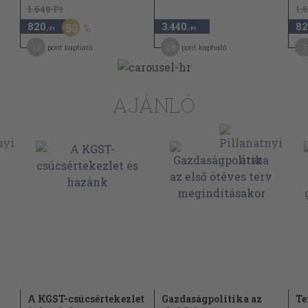
1.640 Ft
1.
820
3.440
82
50
,-Ft
,-Ft
12
28
7
pont kapható
pont kapható
AJÁNLÓ
A KGST-csúcsértekezlet
Gazdaságpolitika az
Te