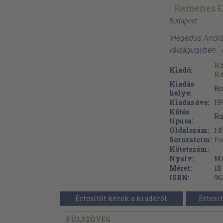
Kemenes E
Budapest
'Hegedüs Andr
válságügyben '
Kö
Kiadó:
K
Kiadás
Bu
helye:
Kiadás éve:
19
Kötés
Ra
típusa:
Oldalszám:
14
Sorozatcím:
Fe
Kötetszám:
Nyelv:
Ma
Méret:
18
ISBN:
96
Értesítőt kérek a kiadóról
Értesít
FÜLSZÖVEG