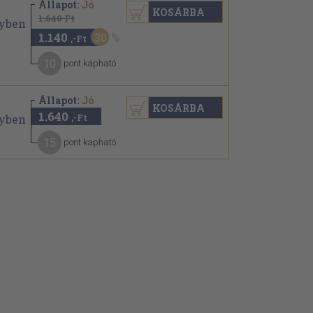
Állapot:
Jó
KOSÁRBA
1.640 Ft
1.140
30
,-Ft
10
pont kapható
Állapot:
Jó
KOSÁRBA
1.640
,-Ft
15
pont kapható