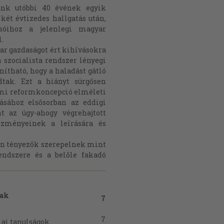
tünk utóbbi 40 évének egyik
két évtizedes hallgatás után,
sóihoz a jelenlegi magyar
l.
ar gazdaságot ért kihívásokra
 szocialista rendszer lényegi
ítható, hogy a haladást gátló
dtak. Ezt a hiányt sürgősen
almi reformkoncepció elméleti
ásához elsősorban az eddigi
t az úgy-ahogy végrehajtott
ezményeinek a leírására és
yan tényezők szerepelnek mint
rendszere és a belőle fakadó
nak
7
7
mai tanulságok