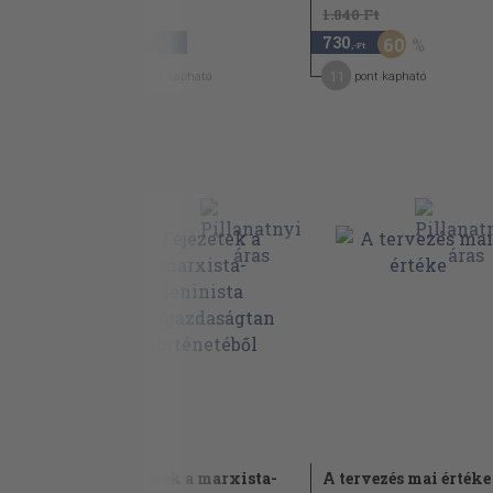
1.840 Ft
2.680
730
60
,-Ft
,-Ft
13
11
pont kapható
pont kapható
ság
Fejezetek a marxista-
A tervezés mai értéke