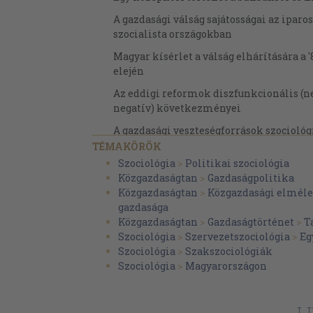
A gazdasági válság sajátosságai az iparo
szocialista országokban
Magyar kísérlet a válság elhárítására a '
elején
Az eddigi reformok diszfunkcionális (n
negatív) következményei
A gazdasági veszteségforrások szociológ
TÉMAKÖRÖK
Kísérlet a gazdasági válság okainak re
Szociológia
>
Politikai szociológia
A válság szociológiai okainak figyelmen
Közgazdaságtan
>
Gazdaságpolitika
elvetélt reformokhoz vezet
Közgazdaságtan
>
Közgazdasági elmél
gazdasága
A szervezett felelőtlenség a patrimoniális 
Közgazdaságtan
>
Gazdaságtörténet
>
T
A bürokráciaprobléma történelmi hátte
Szociológia
>
Szervezetszociológia
>
Eg
Szociológia
>
Szakszociológiák
A bürokrácia mindenhatósága a szociali
Szociológia
>
Magyarországon
jegyében
Az antibürokratizmus mint a szocialista
szellemi áramlata