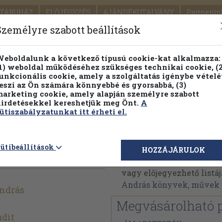
TÁRUHÁZ
ELŐJEGYZÉS
AJÁNDÉKUTALVÁNY
Partnerün
SZÁLLÍTÁS
SEGÍTSÉG
Személyre szabott beállítások
1.
Részletes kereső
Témaköri fa
eboldalunk a következő típusú cookie-kat alkalmazza:
1) weboldal működéséhez szükséges technikai cookie, (2
KIADV
unkcionális cookie, amely a szolgáltatás igénybe vételé
LEGNA
eszi az Ön számára könnyebbé és gyorsabbá, (3)
arketing cookie, amely alapján személyre szabott
PILLANATNYI ÁRAINK
FENNTARTHATÓ OLVASMÁN
irdetésekkel kereshetjük meg Önt.
A
ütiszabályzatunkat itt érheti el.
lságügyben
Hegedüs András
ütibeállítások
HOZZÁJÁRULOK
Hegedüs András műveine
vagy előjegyezhető listáj
András könyvek, művek
ndrás
Megvásárolható 
udit