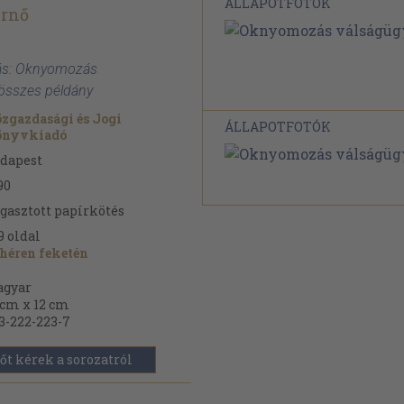
ÁLLAPOTFOTÓK
rnő
ás: Oknyomozás
 összes példány
zgazdasági és Jogi
ÁLLAPOTFOTÓK
önyvkiadó
dapest
90
gasztott papírkötés
9
oldal
héren feketén
gyar
 cm x 12 cm
3-222-223-7
őt kérek a sorozatról