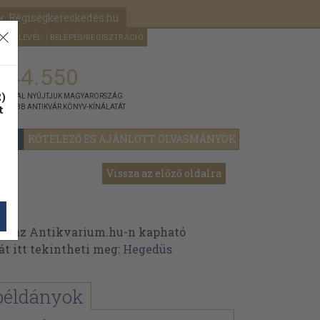
k: Régiségkereskedés.hu
A kosaram
HÍRLEVÉL
BELÉPÉS/REGISZTRÁCIÓ
MÉG
0
5000
Ft
144.550
)
ÁNNYAL NYÚJTJUK MAGYARORSZÁG
t
GYOBB ANTIKVÁR KÖNYV-KÍNÁLATÁT
YOK
KÖTELEZŐ ÉS AJÁNLOTT OLVASMÁNYOK
Vissza az előző oldalra
k az Antikvarium.hu-n kapható
át itt tekintheti meg:
Hegedüs
példányok