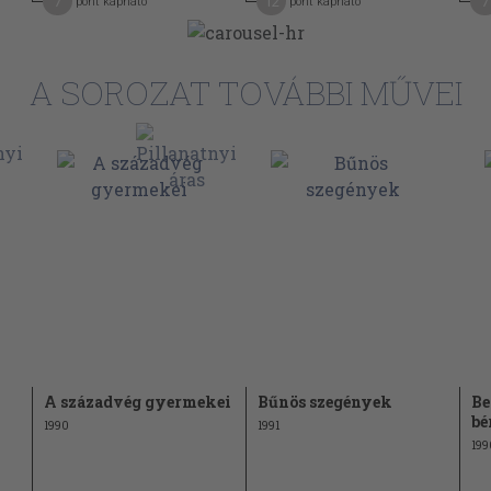
ralmának
7
12
7
pont kapható
pont kapható
85
ők
96
A SOROZAT TOVÁBBI MŰVEI
vörös báró"
echnokrata
107
118
125
136
ság
A századvég gyermekei
Bűnös szegények
Be
bé
1990
1991
199