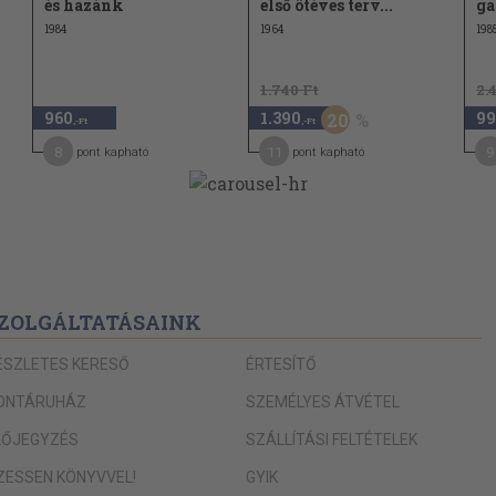
és hazánk
első ötéves terv...
ga
1984
1964
198
1.740 Ft
2.
960
1.390
99
20
,-Ft
,-Ft
8
11
9
pont kapható
pont kapható
ZOLGÁLTATÁSAINK
ÉSZLETES KERESŐ
ÉRTESÍTŐ
ONTÁRUHÁZ
SZEMÉLYES ÁTVÉTEL
LŐJEGYZÉS
SZÁLLÍTÁSI FELTÉTELEK
IZESSEN KÖNYVVEL!
GYIK