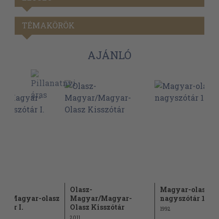
TÉMAKÖRÖK
AJÁNLÓ
-
Olasz-
Magyar-olasz
ar/Magyar-olasz
Magyar/Magyar-
nagyszótár 1-2.
zótár I.
Olasz Kisszótár
1992
2011