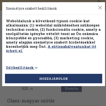
0
Toggle
Főmenü
Könyveink
navigation
Személyre szabott beállítások
Weboldalunk a következő típusú cookie-kat
alkalmazza: (1) weboldal működéséhez szükséges
technikai cookie, (2) funkcionális cookie, amely a
szolgáltatás igénybe vételét teszi az Ön számára
könnyebbé és gyorsabbá, (3) marketing cookie,
amely alapján személyre szabott hirdetésekkel
kereshetjük meg Önt.
A sütiszabályzatunkat itt
érheti el.
Sütibeállítások
Vissza az előző oldalra
HOZZÁJÁRULOK
920
Kosárba
,-Ft
Olasz-magyar szótár