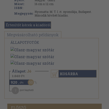
Nyelv:
Magyar
Olasz
Méret:
16 cm x 12 cm
ISBN:
Nyomatta: M. T. I. rt. nyomdája, Budapest.
Megjegyzés:
Második bővített kiadás.
Értesítőt kérek a kiadóról
Megvásárolható példányok
ÁLLAPOTFOTÓK
Állapot:
Jó
KOSÁRBA
1.840 Ft
920
50
,-Ft
7
pont kapható
ELŐSZÓ