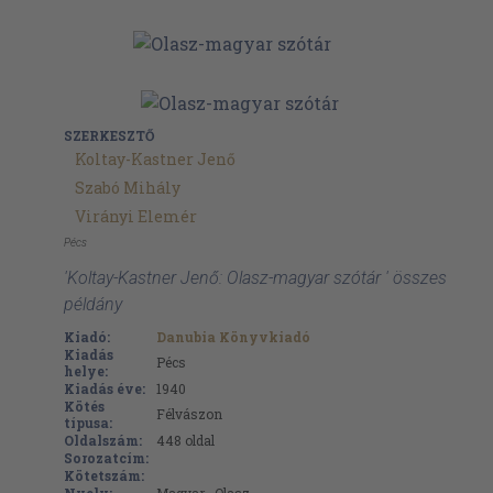
SZERKESZTŐ
Koltay-Kastner Jenő
Szabó Mihály
Virányi Elemér
Pécs
'Koltay-Kastner Jenő: Olasz-magyar szótár ' összes
példány
Kiadó:
Danubia Könyvkiadó
Kiadás
Pécs
helye:
Kiadás éve:
1940
Kötés
Félvászon
típusa:
Oldalszám:
448
oldal
Sorozatcím:
Kötetszám: