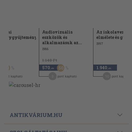
tikai
Audiovizuális
Az iskolavezetés
smánygyűjtemény
eszközök és
elmélete és gyak
alkalmazásuk az...
1997
1986
Ft
1.140 Ft
570
1.940
50
50
,-Ft
,-Ft
3
10
pont kapható
pont kapható
pont kapható
ANTIKVÁRIUM.HU