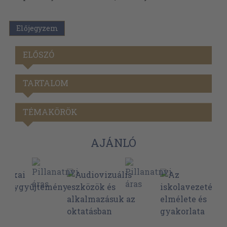
Előjegyzem
ELŐSZÓ
TARTALOM
TÉMAKÖRÖK
AJÁNLÓ