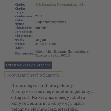
Kiadó:
MR Komplex Nyomdaipari Kft.
Kiadás
helye:
Kiadás éve:
2000
Kötés
Ragasztott papírkötés
típusa:
Oldalszám:
218
oldal
Sorozatcím:
Kötetszám:
Nyelv:
Magyar
Méret:
24 cm x 17 cm
ISBN:
Fekete-fehér illusztrációkat tartalmaz.
Megjegyzés:
Tankönyvi szám: 2000/7.
Értesítőt kérek a kiadóról
Megvásárolható példányok
Nincs megvásárolható példány
A könyv összes megrendelhető példánya
elfogyott. Ha kívánja, előjegyezheti a
könyvet, és amint a könyv egy újabb
példánya elérhető lesz, értesítjük.