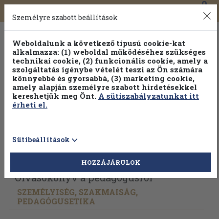
0
Toggle
Főmenü
Könyveink
navigation
Személyre szabott beállítások
Weboldalunk a következő típusú cookie-kat
alkalmazza: (1) weboldal működéséhez szükséges
technikai cookie, (2) funkcionális cookie, amely a
szolgáltatás igénybe vételét teszi az Ön számára
könnyebbé és gyorsabbá, (3) marketing cookie,
amely alapján személyre szabott hirdetésekkel
kereshetjük meg Önt.
A sütiszabályzatunkat itt
érheti el.
Sütibeállítások
Vissza az előző oldalra
Válasszon példányt
HOZZÁJÁRULOK
Olvasókönyv a pedagógusról
SZEMÉLYISÉG, SZAKMAISÁG,
PEDAGÓGUSETIKA