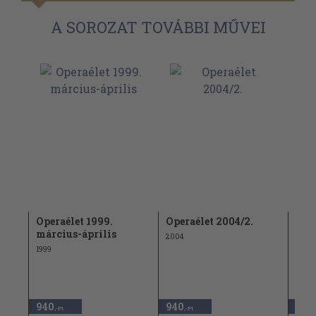
A SOROZAT TOVÁBBI MŰVEI
Operaélet 1999.
Operaélet 2004/2.
Oper
er
március-április
feb
2004
1999
1993
940
940
940
,-Ft
,-Ft