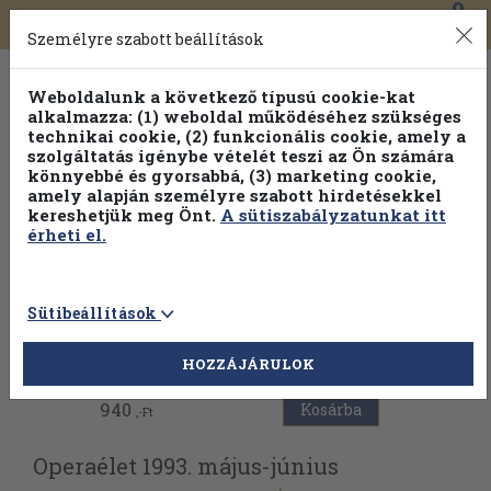
0
Toggle
Főmenü
Könyveink
navigation
Személyre szabott beállítások
Weboldalunk a következő típusú cookie-kat
alkalmazza: (1) weboldal működéséhez szükséges
technikai cookie, (2) funkcionális cookie, amely a
szolgáltatás igénybe vételét teszi az Ön számára
könnyebbé és gyorsabbá, (3) marketing cookie,
amely alapján személyre szabott hirdetésekkel
kereshetjük meg Önt.
A sütiszabályzatunkat itt
érheti el.
Sütibeállítások
Vissza az előző oldalra
HOZZÁJÁRULOK
940
Kosárba
,-Ft
Operaélet 1993. május-június