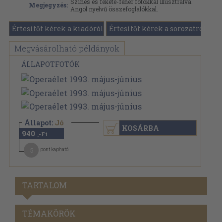
Színes és fekete-fehér fotókkal illusztrálva.
Megjegyzés:
Angol nyelvű összefoglalókkal.
Értesítőt kérek a kiadóról
Értesítőt kérek a sorozatról
Megvásárolható példányok
ÁLLAPOTFOTÓK
Állapot:
Jó
KOSÁRBA
940
,-Ft
5
pont kapható
TARTALOM
TÉMAKÖRÖK