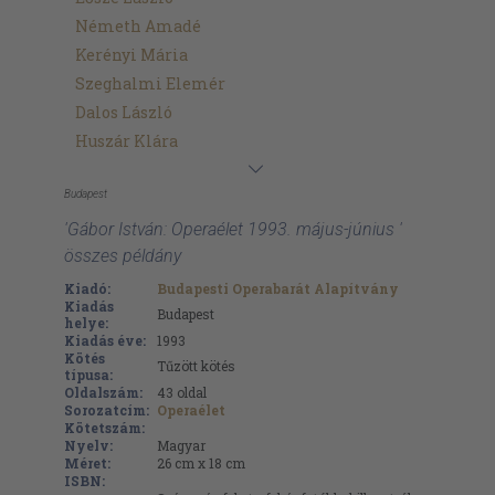
Németh Amadé
Kerényi Mária
Szeghalmi Elemér
Dalos László
Huszár Klára
Budapest
'Gábor István: Operaélet 1993. május-június '
összes példány
Kiadó:
Budapesti Operabarát Alapítvány
Kiadás
Budapest
helye:
Kiadás éve:
1993
Kötés
Tűzött kötés
típusa:
Oldalszám:
43
oldal
Sorozatcím:
Operaélet
Kötetszám:
Nyelv:
Magyar
Méret:
26 cm x 18 cm
ISBN: