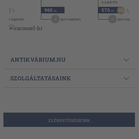
Ft
1.140 Ft
960
570
50
50
,-Ft
,-Ft
5
5
pont kapható
pont kapható
pont kapható
ANTIKVÁRIUM.HU
SZOLGÁLTATÁSAINK
ELÉRHETŐSÉGEINK