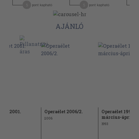
5
5
pont kapható
pont kapható
AJÁNLÓ
élet 2001.
Operaélet 2006/2.
Operaélet 1993.
ius
március-április
2006
1993