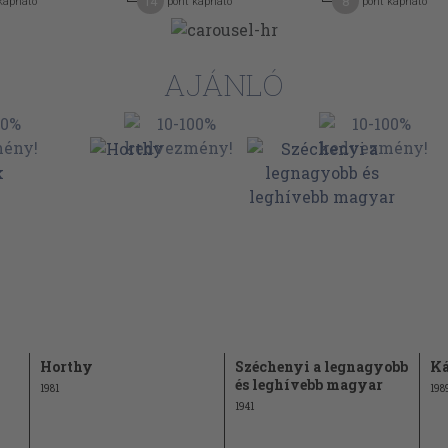
14
8
kapható
pont kapható
pont kapható
529
546
AJÁNLÓ
553
 4-én
563-570
Horthy
Széchenyi a legnagyobb
Ká
és leghívebb magyar
1981
198
1941