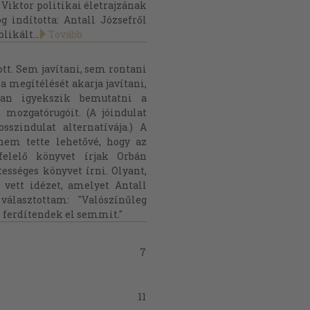
 Viktor politikai életrajzának
 indította: Antall Józsefről
likált...
Tovább
tt. Sem javítani, sem rontani
a megítélését akarja javítani,
úan igyekszik bemutatni a
s mozgatórugóit. (A jóindulat
szindulat alternatívája.) A
nem tette lehetővé, hogy az
elelő könyvet írjak Orbán
ességes könyvet írni. Olyant,
vett idézet, amelyet Antall
álasztottam: "Valószínűleg
 ferdítendek el semmit."
7
11