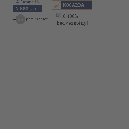
Állapot:
Jó
KOSÁRBA
2.880
,-Ft
26
pont kapható