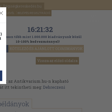
k: Régiségkereskedés.hu
A kosaram
HÍRLEVÉL
BELÉPÉS/REGISZTRÁCIÓ
MÉG
0
5000
Ft
16:21:32
)
ogasson több mint 1.000.000 kiadványunk közül
t
10-100% kedvezménnyel!
YOK
KÖTELEZŐ ÉS AJÁNLOTT OLVASMÁNYOK
Vissza az előző oldalra
inek az Antikvarium.hu-n kapható
át itt tekintheti meg:
Debreczeni
példányok