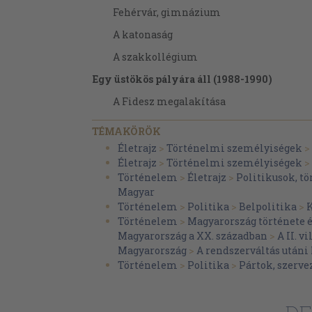
Fehérvár, gimnázium
A katonaság
A szakkollégium
Egy üstökös pályára áll (1988-1990)
A Fidesz megalakítása
A temetési beszéd
TÉMAKÖRÖK
Az EKA és a nemzeti kerekasztal
Életrajz
>
Történelmi személyiségek
>
Életrajz
>
Történelmi személyiségek
>
Szabadság és hatalom
Történelem
>
Életrajz
>
Politikusok, t
Tündöklés és zuhanás (1990-1994)
Magyar
Történelem
>
Politika
>
Belpolitika
>
A frakcióvezető
Történelem
>
Magyarország története 
Vakmerő remények
Magyarország a XX. században
>
A II. v
Magyarország
>
A rendszerváltás utáni
Iránymódosítás: középre
Történelem
>
Politika
>
Pártok, szerve
Szemben az árral
Két szék közt a pad alá