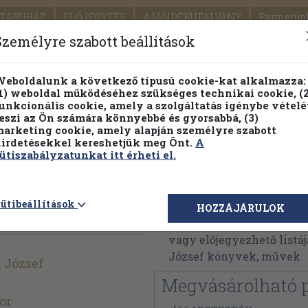
TÁRUHÁZ
ELŐJEGYZÉS
AJÁNDÉKUTALVÁNY
Partnerün
SZÁLLÍTÁS
SEGÍTSÉG
Személyre szabott beállítások
Részletes kereső
Témaköri fa
eboldalunk a következő típusú cookie-kat alkalmazza:
1) weboldal működéséhez szükséges technikai cookie, (2
Vál
unkcionális cookie, amely a szolgáltatás igénybe vételé
eszi az Ön számára könnyebbé és gyorsabbá, (3)
arketing cookie, amely alapján személyre szabott
PILLANATNYI ÁRAINK
FENNTARTHATÓ OLVASMÁN
irdetésekkel kereshetjük meg Önt.
A
ütiszabályzatunkat itt érheti el.
Debreczeni József
ütibeállítások
HOZZÁJÁRULOK
Debreczeni József műve
vagy előjegyezhető listáj
József könyvek, művek
 József
Megvásárolható 
or