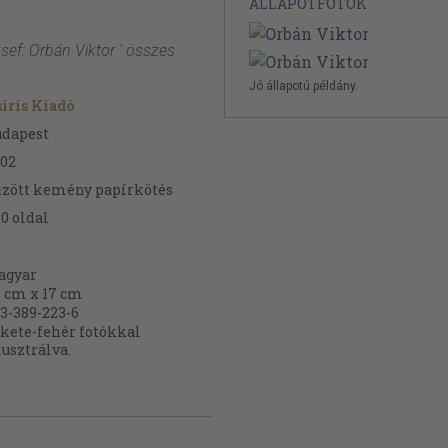
ÁLLAPOTFOTÓK
sef: Orbán Viktor ' összes
Jó állapotú példány.
iris Kiadó
udapest
02
zött kemény papírkötés
70
oldal
agyar
 cm x 17 cm
3-389-223-6
kete-fehér fotókkal
lusztrálva.