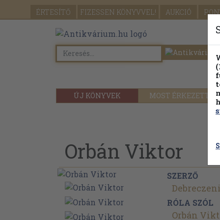
ÉRTESÍTŐ
FIZESSEN
KÖNYVVEL!
AUKCIÓ
PON
W
(
f
t
m
ÚJ KÖNYVEK
MOST ÉRKEZETT
h
s
Orbán Viktor
S
SZERZŐ
Debreczeni
RÓLA SZÓL
Orbán Vikt