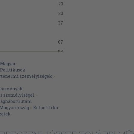
20
30
37
67
84
100
Magyar
Politikusok
126
örténelmi személyiségek
>
Kormányok
149
és személyiségei
>
182
ilágháború utáni
 Magyarország
>
Belpolitika
205
zetek
221
244