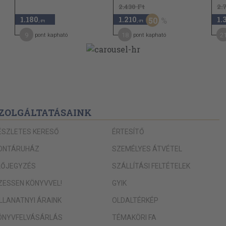
2.430 Ft
2.
1.180
1.210
1.
50
,-Ft
,-Ft
9
18
2
pont kapható
pont kapható
ZOLGÁLTATÁSAINK
ÉSZLETES KERESŐ
ÉRTESÍTŐ
ONTÁRUHÁZ
SZEMÉLYES ÁTVÉTEL
LŐJEGYZÉS
SZÁLLÍTÁSI FELTÉTELEK
IZESSEN KÖNYVVEL!
GYIK
ILLANATNYI ÁRAINK
OLDALTÉRKÉP
ÖNYVFELVÁSÁRLÁS
TÉMAKÖRI FA