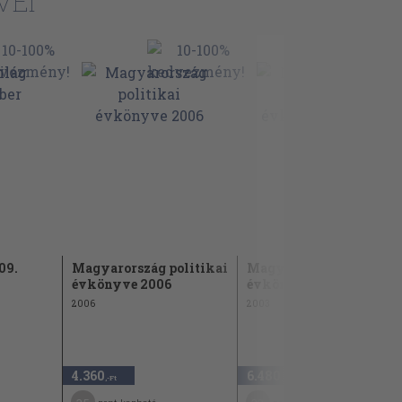
VEI
09.
Magyarország politikai
Magyarország politika
évkönyve 2006
évkönyve 2003. I-II. -...
2006
2003
4.360
6.480
,-Ft
,-Ft