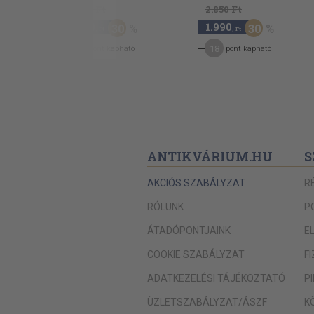
2.880 Ft
2.850 Ft
2.010
1.990
30
30
,-Ft
,-Ft
18
18
pont kapható
pont kapható
ANTIKVÁRIUM.HU
S
AKCIÓS SZABÁLYZAT
R
RÓLUNK
P
ÁTADÓPONTJAINK
E
COOKIE SZABÁLYZAT
F
ADATKEZELÉSI TÁJÉKOZTATÓ
P
ÜZLETSZABÁLYZAT/ÁSZF
K