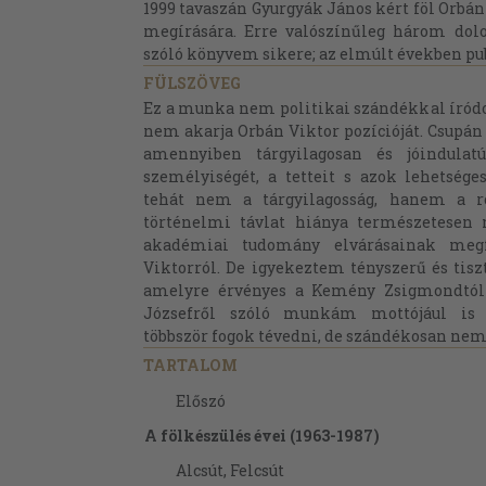
1999 tavaszán Gyurgyák János kért föl Orbán
megírására. Erre valószínűleg három dolog
szóló könyvem sikere; az elmúlt években pub
FÜLSZÖVEG
Ez a munka nem politikai szándékkal íródo
nem akarja Orbán Viktor pozícióját. Csupán 
amennyiben tárgyilagosan és jóindulat
személyiségét, a tetteit s azok lehetsége
tehát nem a tárgyilagosság, hanem a ros
történelmi távlat hiánya természetesen 
akadémiai tudomány elvárásainak megf
Viktorról. De igyekeztem tényszerű és tiszt
amelyre érvényes a Kemény Zsigmondtól 
Józsefről szóló munkám mottójául is v
többször fogok tévedni, de szándékosan nem
TARTALOM
Előszó
A fölkészülés évei (1963-1987)
Alcsút, Felcsút