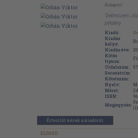
Budapest
'Debreczeni Józ
példány
Kiadó:
Os
Kiadás
B
helye:
Kiadás éve:
20
Kötés
Fű
típusa:
Oldalszám:
5
Sorozatcím:
Kötetszám:
Nyelv:
M
Méret:
24
ISBN:
96
Fe
Megjegyzés:
il
Értesítőt kérek a kiadóról
ELŐSZÓ