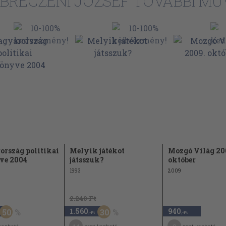
BRECZENI JÓZSEF TOVÁBBI MŰ
271
290
308
331
353
374
402
rszág politikai
Melyik játékot
Mozgó Világ 20
424
ve 2004
játsszuk?
október
437
1993
2009
461
2.240 Ft
486
1.560
940
50
30
,-Ft
,-Ft
501
sérlete