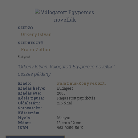
SZERZŐ
Örkény István
SZERKESZTŐ
Fráter Zoltán
Budapest
'Örkény István: Válogatott Egyperces novellák '
összes példány
Kiadó:
Palatinus-Könyvek Kft.
Kiadás helye:
Budapest
Kiadás éve:
2000
Kötés típusa:
Ragasztott papírkötés
Oldalszám:
216
oldal
Sorozatcím:
Kötetszám:
Nyelv:
Magyar
Méret:
18 cm x 12 cm
ISBN:
963-9259-56-X