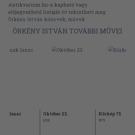
Antikvarium.hu-n kapható vagy
előjegyezhető listáját itt tekintheti meg:
Örkény István könyvek, művek
ÖRKÉNY ISTVÁN TOVÁBBI MŰVEI
nak lenni
Október 23.
Körkép 75
2012
1975