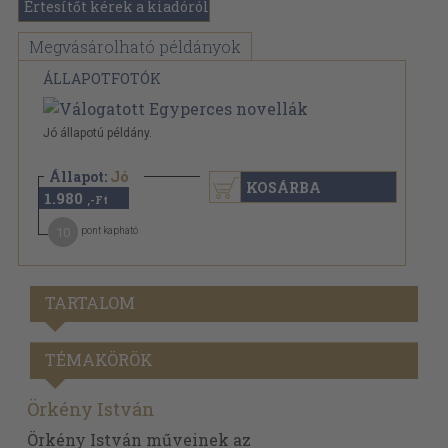
Értesítőt kérek a kiadóról
Megvásárolható példányok
ÁLLAPOTFOTÓK
Jó állapotú példány.
Állapot:
Jó
KOSÁRBA
1.980
,-Ft
10
pont kapható
TARTALOM
TÉMAKÖRÖK
Örkény István
Örkény István műveinek az