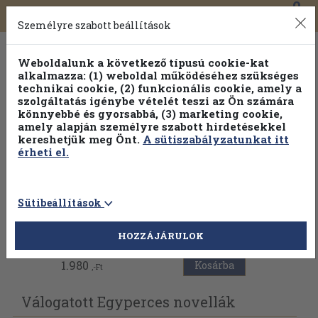
0
Toggle
Főmenü
Könyveink
navigation
Személyre szabott beállítások
Weboldalunk a következő típusú cookie-kat
alkalmazza: (1) weboldal működéséhez szükséges
technikai cookie, (2) funkcionális cookie, amely a
szolgáltatás igénybe vételét teszi az Ön számára
könnyebbé és gyorsabbá, (3) marketing cookie,
amely alapján személyre szabott hirdetésekkel
kereshetjük meg Önt.
A sütiszabályzatunkat itt
érheti el.
Sütibeállítások
Vissza az előző oldalra
HOZZÁJÁRULOK
1.980
Kosárba
,-Ft
Válogatott Egyperces novellák