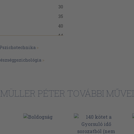
30
35
40
44
50
Pszichotechnika
>
52
észségpszichológia
>
56
b
61
64
MÜLLER PÉTER TOVÁBBI MŰVEI
70
74
84
89
95
lagot