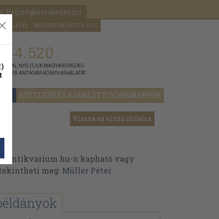
k: Régiségkereskedés.hu
A kosaram
HÍRLEVÉL
BELÉPÉS/REGISZTRÁCIÓ
MÉG
0
5000
Ft
144.520
)
ÁNNYAL NYÚJTJUK MAGYARORSZÁG
t
GYOBB ANTIKVÁR KÖNYV-KÍNÁLATÁT
YOK
KÖTELEZŐ ÉS AJÁNLOTT OLVASMÁNYOK
Vissza az előző oldalra
az Antikvarium.hu-n kapható vagy
t tekintheti meg:
Müller Péter
példányok