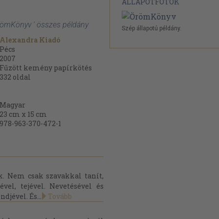
ÁLLAPOTFOTÓK
ÖrömKönyv ' összes példány
Szép állapotú példány.
Alexandra Kiadó
Pécs
2007
Fűzött kemény papírkötés
332
oldal
Magyar
23 cm x 15 cm
978-963-370-472-1
k. Nem csak szavakkal tanít,
vel, tejével. Nevetésével és
ndjével. És...
Tovább