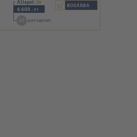
Állapot:
Jó
KOSÁRBA
4.600
,-Ft
69
pont kapható