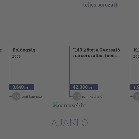
102
110
117
125
130
e
Boldogság
"140 kötet a Gyorsuló
Ki
idő sorozatból (nem...
138
2006
20
142
yelvén
147
lvén
151
3.640
42.000
1.
,-Ft
,-Ft
158
18
210
1
pont kapható
pont kapható
163
171
AJÁNLÓ
178
181