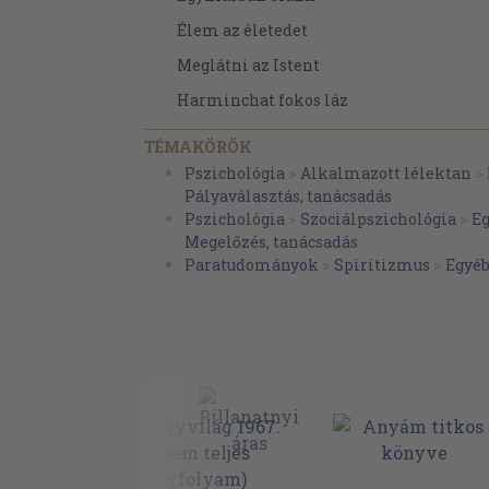
Élem az életedet
Meglátni az Istent
Harminchat fokos láz
Szertartás
TÉMAKÖRÖK
Önfeledtség
Pszichológia
>
Alkalmazott lélektan
>
Pályaválasztás, tanácsadás
Mámor
Pszichológia
>
Szociálpszichológia
>
Eg
A könnyekről
Megelőzés, tanácsadás
Paratudományok
>
Spiritizmus
>
Egyé
Idegenek és ismerősök
A Vaddisznó
A szépség és a szörnyeteg
Játék
Emberek vagyunk!
Nagyon vagy!
A szerelem mozgat napot s minden csil