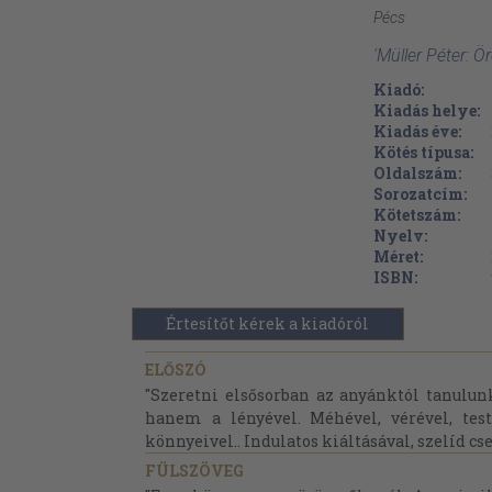
Pécs
'Müller Péter: 
Kiadó:
Kiadás helye:
Kiadás éve:
Kötés típusa:
Oldalszám:
Sorozatcím:
Kötetszám:
Nyelv:
Méret:
ISBN:
Értesítőt kérek a kiadóról
ELŐSZÓ
"Szeretni elsősorban az anyánktól tanulun
hanem a lényével. Méhével, vérével, testé
könnyeivel.. Indulatos kiáltásával, szelíd cse
FÜLSZÖVEG