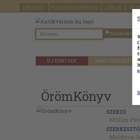
ÉRTESÍTŐ
FIZESSEN
KÖNYVVEL!
AUKCIÓ
PON
W
(
f
t
m
ÚJ KÖNYVEK
MOST ÉRKEZETT
h
s
ÖrömKönyv
S
SZERZŐ
Müller Pét
SZERKESZTŐ
Moldova J