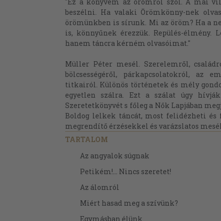
"Ez a könyvem az örömről szól. A mai v
beszélni. Ha valaki Örömkönny-nek olvass
örömünkben is sírunk. Mi az öröm? Ha a n
is, könnyűnek érezzük. Repülés-élmény. L
hanem táncra kérném olvasóimat."
Müller Péter mesél. Szerelemről, családr
bölcsességéről, párkapcsolatokról, az 
titkairól. Különös történetek és mély gond
egyetlen szálra. Ezt a szálat úgy hívjá
Szeretetkönyvét s főleg a Nők Lapjában megj
Boldog lelkek táncát, most felidézheti és fo
megrendítő érzésekkel és varázslatos mesé
TARTALOM
Az angyalok súgnak
Petikém!... Nincs szeretet!
Az álomról
Miért hasad meg a szívünk?
Egymásban élünk