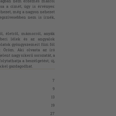
ilágban nem érdemes másról
a a címét, úgy is érvényes:
ehezet, még a nagyon nehezet
egszívesebben nem is írnék,
ól, életről, mámorról, anyák
emberi lélek és az angyalok
olatok gyöngyszemeit fűzi föl
k: Öröm. Aki olvasta az író
elent nagy sikerű sorozatát, a
lytathatja a beszélgetést; új,
kkel gazdagodhat.
7
9
13
19
27