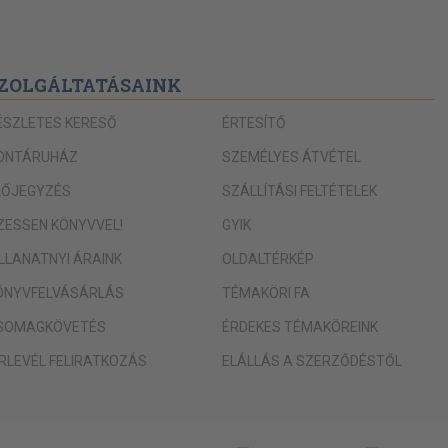
273
279
ZOLGÁLTATÁSAINK
284
289
ÉSZLETES KERESŐ
ÉRTESÍTŐ
297
ONTÁRUHÁZ
SZEMÉLYES ÁTVÉTEL
301
LŐJEGYZÉS
SZÁLLÍTÁSI FELTÉTELEK
308
IZESSEN KÖNYVVEL!
GYIK
312
ILLANATNYI ÁRAINK
OLDALTÉRKÉP
323
ÖNYVFELVÁSÁRLÁS
TÉMAKÖRI FA
SOMAGKÖVETÉS
ÉRDEKES TÉMAKÖREINK
ÍRLEVÉL FELIRATKOZÁS
ELÁLLÁS A SZERZŐDÉSTŐL