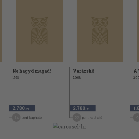
193
201
207
214
220
224
232
Ne hagyd magad!
Varázskő
A 
237
1998
2008
20
245
249
253
2.780
2.780
1.
,-Ft
,-Ft
256
14
22
9
pont kapható
pont kapható
261
268