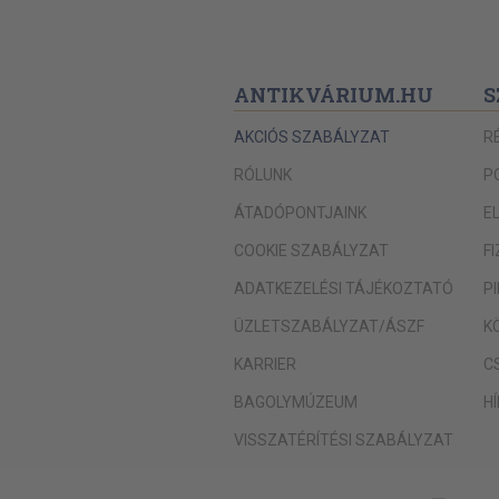
Kati bácsi
Az emberek hülyék
ANTIKVÁRIUM.HU
S
Madárdal
Hunyd le a szemed
AKCIÓS SZABÁLYZAT
R
Életünk legnagyobb szerelme
RÓLUNK
P
A mesék valósága
ÁTADÓPONTJAINK
E
Okuszán
COOKIE SZABÁLYZAT
F
Angyalpszichológia
ADATKEZELÉSI TÁJÉKOZTATÓ
P
Álruhás angyalok
ÜZLETSZABÁLYZAT/ÁSZF
K
KARRIER
C
BAGOLYMÚZEUM
H
VISSZATÉRÍTÉSI SZABÁLYZAT