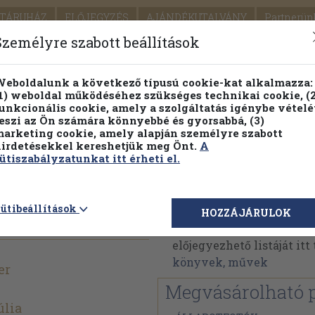
TÁRUHÁZ
ELŐJEGYZÉS
AJÁNDÉKUTALVÁNY
Partnerün
SZÁLLÍTÁS
SEGÍTSÉG
Személyre szabott beállítások
1.
Részletes kereső
Témaköri fa
eboldalunk a következő típusú cookie-kat alkalmazza:
1) weboldal működéséhez szükséges technikai cookie, (2
KIADV
unkcionális cookie, amely a szolgáltatás igénybe vételé
LEGNA
eszi az Ön számára könnyebbé és gyorsabbá, (3)
arketing cookie, amely alapján személyre szabott
PILLANATNYI ÁRAINK
FENNTARTHATÓ OLVASMÁN
irdetésekkel kereshetjük meg Önt.
A
ütiszabályzatunkat itt érheti el.
Müller Péter
ütibeállítások
HOZZÁJÁRULOK
Müller Péter műveinek 
előjegyezhető listáját it
könyvek, művek
er
Megvásárolható 
úlia