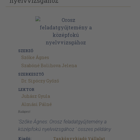
nyelvvizsgához
SZERZŐ
Szőke Ágnes
Szabóné Bolihova Jelena
SZERKESZTŐ
Dr. Sipóczy Győző
LEKTOR
Juhász Gyula
Almási Pálné
Budapest
'Szőke Ágnes: Orosz feladatgyűjtemény a
középfokú nyelvvizsgához ' összes példány
Kiadó:
Tankönyvkiadó Vállalat