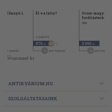
ül Könnyű 1.
Él-e a latin?
Orosz-magyar
fordítástechnik
1984
1.740 Ft
870
3.540
50
,-Ft
,-Ft
4
18
pont kapható
pont kapható
pont kapható
ANTIKVÁRIUM.HU
SZOLGÁLTATÁSAINK