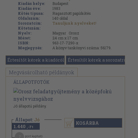
Kiadás helye:
Budapest
Kiadás éve:
1983
Kötés típusa:
Ragasztott papírkötés
Oldalszám:
140
oldal
Sorozatcím:
Tanuljunk nyelveket!
Kötetszám:
Nyelv:
Magyar
Orosz
Méret:
24 cm x 17 cm
ISBN:
963-17-7290-x
Megjegyzés:
A könyv tankönyvi száma: 56179.
Értesítőt kérek a kiadóról
Értesítőt kérek a sorozatról
Megvásárolható példányok
ÁLLAPOTFOTÓK
Jó állapotú példány.
Állapot:
Jó
KOSÁRBA
1.440
,-Ft
7
pont kapható