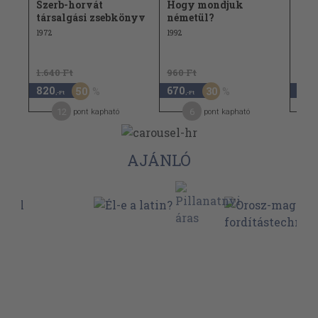
Szerb-horvát
Hogy mondjuk
Své
társalgási zsebkönyv
németül?
zse
1972
1992
1982
1.640 Ft
960 Ft
1.18
820
670
820
50
30
,-Ft
,-Ft
12
6
pont kapható
pont kapható
AJÁNLÓ