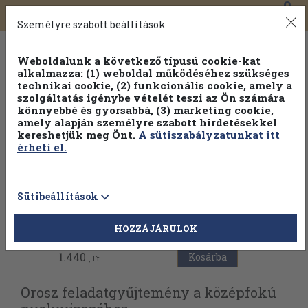
0
Toggle
Főmenü
Könyveink
navigation
Személyre szabott beállítások
Weboldalunk a következő típusú cookie-kat
alkalmazza: (1) weboldal működéséhez szükséges
technikai cookie, (2) funkcionális cookie, amely a
szolgáltatás igénybe vételét teszi az Ön számára
könnyebbé és gyorsabbá, (3) marketing cookie,
amely alapján személyre szabott hirdetésekkel
kereshetjük meg Önt.
A sütiszabályzatunkat itt
érheti el.
Sütibeállítások
Vissza az előző oldalra
HOZZÁJÁRULOK
1.440
Kosárba
,-Ft
Orosz feladatgyűjtemény a középfokú