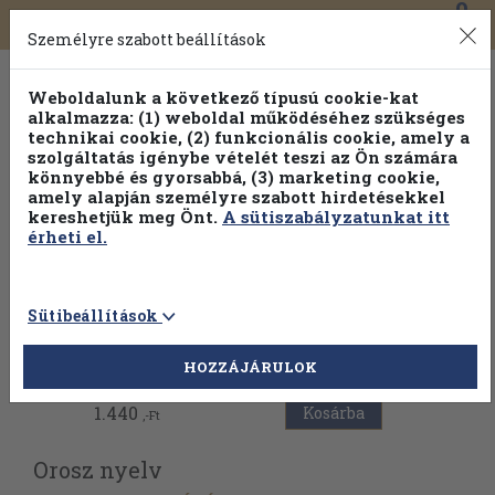
0
Toggle
Főmenü
Könyveink
navigation
Személyre szabott beállítások
Weboldalunk a következő típusú cookie-kat
alkalmazza: (1) weboldal működéséhez szükséges
technikai cookie, (2) funkcionális cookie, amely a
szolgáltatás igénybe vételét teszi az Ön számára
könnyebbé és gyorsabbá, (3) marketing cookie,
amely alapján személyre szabott hirdetésekkel
kereshetjük meg Önt.
A sütiszabályzatunkat itt
érheti el.
Sütibeállítások
Vissza az előző oldalra
HOZZÁJÁRULOK
1.440
Kosárba
,-Ft
Orosz nyelv