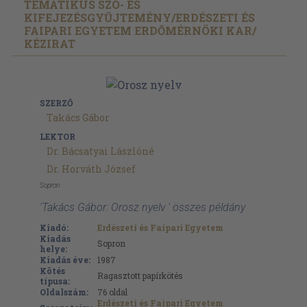
TEMATIKUS SZÓ- ÉS
KIFEJEZÉSGYŰJTEMÉNY/
ERDÉSZETI ÉS
FAIPARI EGYETEM ERDŐMÉRNÖKI KAR/
KÉZIRAT
SZERZŐ
Takács Gábor
LEKTOR
Dr. Bácsatyai Lászlóné
Dr. Horváth József
Sopron
'Takács Gábor: Orosz nyelv ' összes példány
Kiadó:
Erdészeti és Faipari Egyetem
Kiadás
Sopron
helye:
Kiadás éve:
1987
Kötés
Ragasztott papírkötés
típusa:
Oldalszám:
76
oldal
Erdészeti és Faipari Egyetem