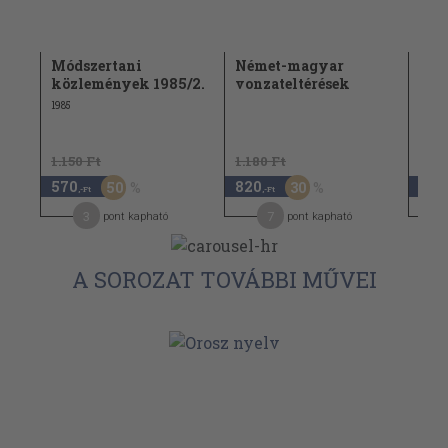
4.
Módszertani
Német-magyar
Man
közlemények 1985/2.
vonzateltérések
200
1985
2009
1.150 Ft
1.180 Ft
1.18
570
820
590
50
30
,-Ft
,-Ft
3
7
pont kapható
pont kapható
A SOROZAT TOVÁBBI MŰVEI