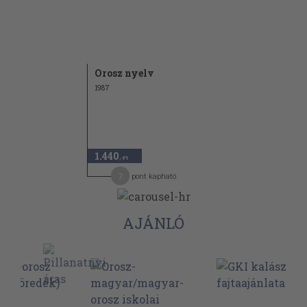
Orosz nyelv
1987
1.440
,-Ft
7
pont kapható
AJÁNLÓ