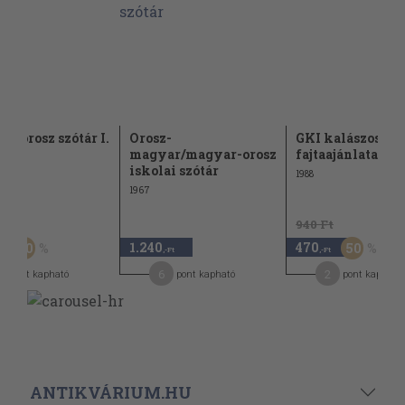
r-orosz szótár I.
Orosz-
GKI kalászos
dék)
magyar/magyar-orosz
fajtaajánlata
iskolai szótár
1988
1967
Ft
940 Ft
1.240
470
50
50
-Ft
,-Ft
,-Ft
6
2
pont kapható
pont kapható
pont kapható
ANTIKVÁRIUM.HU