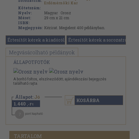
Sorozatcím:
Erdőmérnöki Kar
Kötetszám:
Nyelv:
Magyar
Orosz
Méret:
29 cm x 21 cm
ISBN:
Megjegyzés:
Kézirat. Megjelent 400 példányban.
Értesítőt kérek a kiadóról
Értesítőt kérek a sorozatról
Megvásárolható példányok
ÁLLAPOTFOTÓK
A borító foltos, elszíneződött; ajándékozási bejegyzés
található rajta.
Állapot:
Jó
KOSÁRBA
1.440
,-Ft
7
pont kapható
TARTALOM