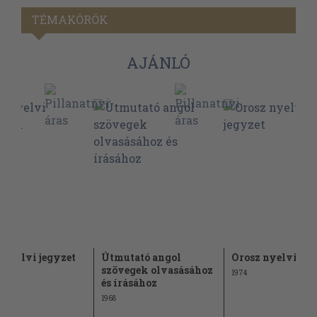
TÉMAKÖRÖK
AJÁNLÓ
 nyelvi jegyzet
Útmutató angol
Orosz nyelvi jeg
szövegek olvasásához
1974
és írásához
1968