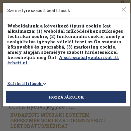
0
Toggle
Főmenü
Könyveink
navigation
Személyre szabott beállítások
Weboldalunk a következő típusú cookie-kat
alkalmazza: (1) weboldal működéséhez szükséges
technikai cookie, (2) funkcionális cookie, amely a
szolgáltatás igénybe vételét teszi az Ön számára
könnyebbé és gyorsabbá, (3) marketing cookie,
amely alapján személyre szabott hirdetésekkel
kereshetjük meg Önt.
A sütiszabályzatunkat itt
érheti el.
Sütibeállítások
Vissza az előző oldalra
Válasszon példányt
HOZZÁJÁRULOK
Orosz nyelvi jegyzet II.
BUDAPESTI MŰSZAKI EGYETEM
GÉPÉSZMÉRNÖKI KAR IDEGENNYELVI
LEKTORÁTUS/
KÉZIRAT