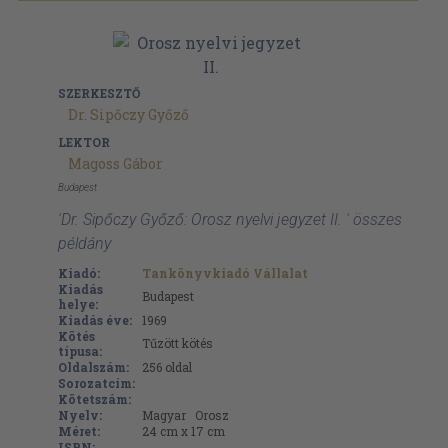
SZERKESZTŐ
Dr. Sipőczy Győző
LEKTOR
Magoss Gábor
Budapest
'Dr. Sipőczy Győző: Orosz nyelvi jegyzet II. ' összes
példány
Kiadó:
Tankönyvkiadó Vállalat
Kiadás
Budapest
helye:
Kiadás éve:
1969
Kötés
Tűzött kötés
típusa:
Oldalszám:
256
oldal
Sorozatcím:
Kötetszám:
Nyelv:
Magyar
Orosz
Méret:
24 cm x 17 cm
ISBN: