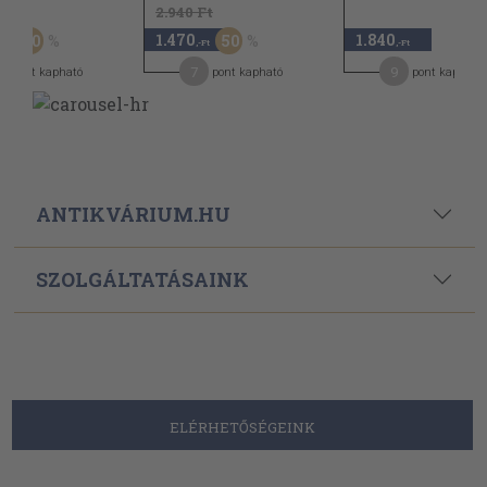
Ft
2.940 Ft
1.470
1.840
20
50
,-Ft
,-Ft
,-Ft
7
9
pont kapható
pont kapható
pont kapható
ANTIKVÁRIUM.HU
SZOLGÁLTATÁSAINK
ELÉRHETŐSÉGEINK