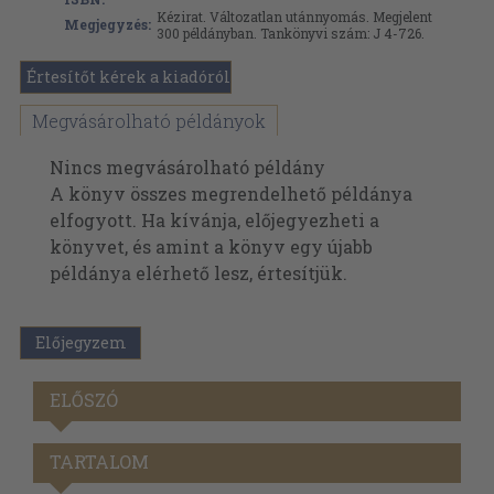
Kézirat. Változatlan utánnyomás. Megjelent
Megjegyzés:
300 példányban. Tankönyvi szám: J 4-726.
Értesítőt kérek a kiadóról
Megvásárolható példányok
Nincs megvásárolható példány
A könyv összes megrendelhető példánya
elfogyott. Ha kívánja, előjegyezheti a
könyvet, és amint a könyv egy újabb
példánya elérhető lesz, értesítjük.
Előjegyzem
ELŐSZÓ
TARTALOM