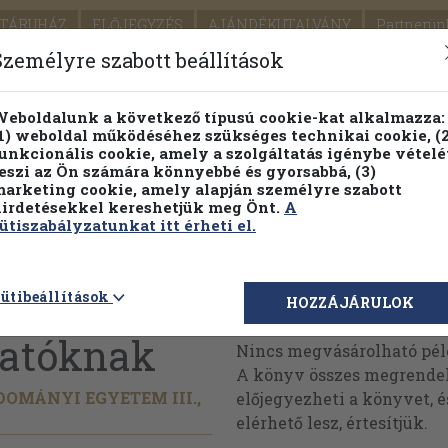
TÁRUHÁZ
ELŐJEGYZÉS
AJÁNDÉKUTALVÁNY
Partnerün
SZÁLLÍTÁS
SEGÍTSÉG
Személyre szabott beállítások
1.
Részletes kereső
Témaköri fa
eboldalunk a következő típusú cookie-kat alkalmazza:
1) weboldal működéséhez szükséges technikai cookie, (2
KIADV
unkcionális cookie, amely a szolgáltatás igénybe vételé
LEGNA
eszi az Ön számára könnyebbé és gyorsabbá, (3)
arketing cookie, amely alapján személyre szabott
PILLANATNYI ÁRAINK
FENNTARTHATÓ OLVASMÁN
irdetésekkel kereshetjük meg Önt.
A
ütiszabályzatunkat itt érheti el.
yv
ütibeállítások
Megvásárolható 
HOZZÁJÁRULOK
gatóknak
Nincs megvásárolható pé
A könyv összes megrendelh
MÁNYI EGYETEM III.,
előjegyezheti a könyvet, 
elérhető lesz, értesítjük.