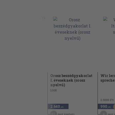
Stillitron
Orosz beszédgyakorlat
Wir ler
I. éveseknek (orosz
spreche
1974
nyelvű)
2005
2.480 Ft
1.980 Ft
1.240
2.640
990
50
,-Ft
,-Ft
,-Ft
6
21
8
pont kapható
pont kapható
pont 