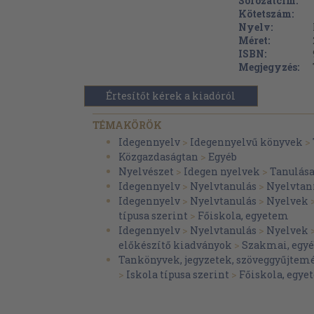
Sorozatcím:
Kötetszám:
Nyelv:
Méret:
ISBN:
Megjegyzés:
Értesítőt kérek a kiadóról
TÉMAKÖRÖK
Idegennyelv
>
Idegennyelvű könyvek
>
Közgazdaságtan
>
Egyéb
Nyelvészet
>
Idegen nyelvek
>
Tanulás
Idegennyelv
>
Nyelvtanulás
>
Nyelvtan
Idegennyelv
>
Nyelvtanulás
>
Nyelvek
típusa szerint
>
Főiskola, egyetem
Idegennyelv
>
Nyelvtanulás
>
Nyelvek
előkészítő kiadványok
>
Szakmai, egy
Tankönyvek, jegyzetek, szöveggyűjtem
>
Iskola típusa szerint
>
Főiskola, egy