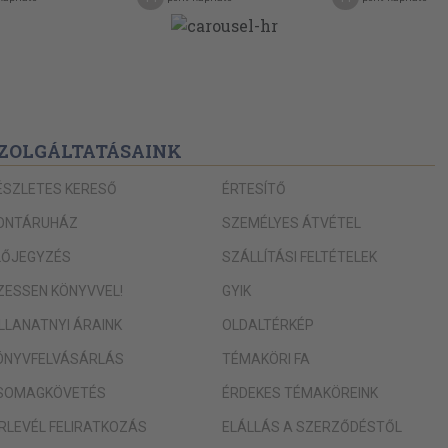
ZOLGÁLTATÁSAINK
ÉSZLETES KERESŐ
ÉRTESÍTŐ
ONTÁRUHÁZ
SZEMÉLYES ÁTVÉTEL
LŐJEGYZÉS
SZÁLLÍTÁSI FELTÉTELEK
IZESSEN KÖNYVVEL!
GYIK
ILLANATNYI ÁRAINK
OLDALTÉRKÉP
ÖNYVFELVÁSÁRLÁS
TÉMAKÖRI FA
SOMAGKÖVETÉS
ÉRDEKES TÉMAKÖREINK
ÍRLEVÉL FELIRATKOZÁS
ELÁLLÁS A SZERZŐDÉSTŐL