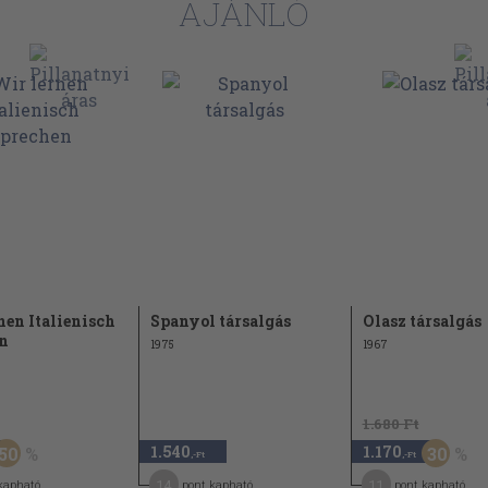
AJÁNLÓ
nen Italienisch
Spanyol társalgás
Olasz társalgás
n
1975
1967
1.680 Ft
1.540
1.170
50
30
,-Ft
,-Ft
14
11
kapható
pont kapható
pont kapható