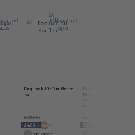
Englisch für Kaufleute
Francia társalgási és
külkereskedelmi
1991
nyelvkönyv
1974
2.980 Ft
1.180 Ft
1.490
590
50
50
,-Ft
,-Ft
7
9
pont kapható
pont kapható