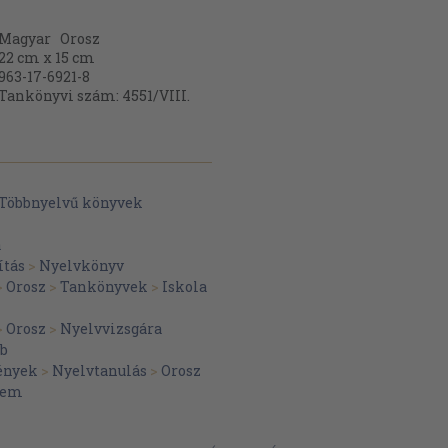
Magyar
Orosz
22 cm x 15 cm
963-17-6921-8
Tankönyvi szám: 4551/VIII.
Többnyelvű könyvek
a
ítás
>
Nyelvkönyv
>
Orosz
>
Tankönyvek
>
Iskola
>
Orosz
>
Nyelvvizsgára
éb
ények
>
Nyelvtanulás
>
Orosz
etem