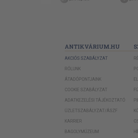
ANTIKVÁRIUM.HU
S
AKCIÓS SZABÁLYZAT
R
RÓLUNK
P
ÁTADÓPONTJAINK
E
COOKIE SZABÁLYZAT
F
ADATKEZELÉSI TÁJÉKOZTATÓ
P
ÜZLETSZABÁLYZAT/ÁSZF
K
KARRIER
C
BAGOLYMÚZEUM
H