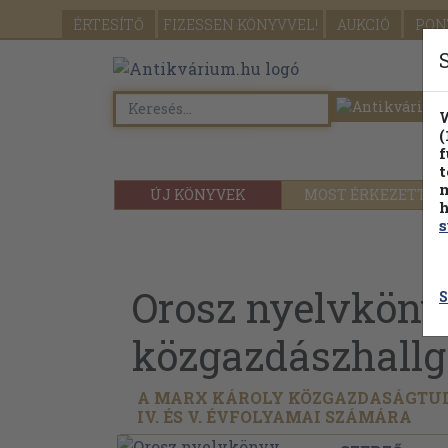
ÉRTESÍTŐ
FIZESSEN
KÖNYVVEL!
AUKCIÓ
PON
W
(
f
t
m
ÚJ KÖNYVEK
MOST ÉRKEZETT
h
s
Orosz nyelvkön
S
közgazdászhall
A MARX KÁROLY KÖZGAZDASÁGTUDO
IV. ÉS V. ÉVFOLYAMAI SZÁMÁRA