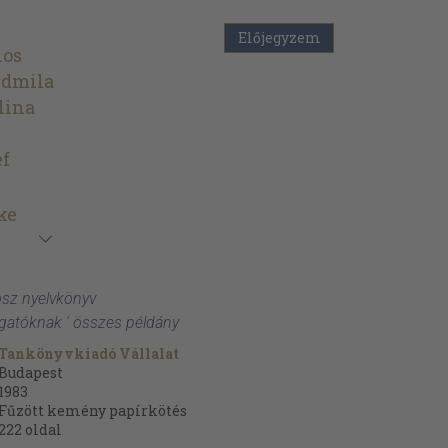
Előjegyzem
nos
udmila
lina
ef
ke
osz nyelvkönyv
gatóknak ' összes példány
Tankönyvkiadó Vállalat
Budapest
1983
Fűzött kemény papírkötés
222
oldal