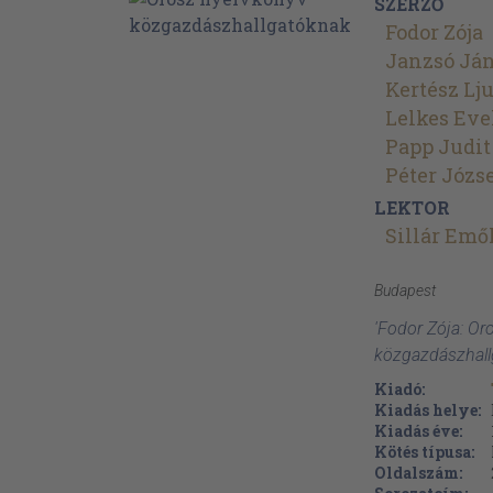
SZERZŐ
Fodor Zója
Janzsó Já
Kertész Lj
Lelkes Eve
Papp Judit
Péter Józs
LEKTOR
Sillár Emő
Budapest
'Fodor Zója: Or
közgazdászhall
Kiadó:
Kiadás helye:
Kiadás éve:
Kötés típusa:
Oldalszám: