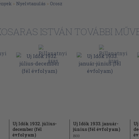
118
ények
>
Nyelvtanulás
>
Orosz
122
125
KOSARAS ISTVÁN TOVÁBBI MŰVE
125
127
130
137
139
139
os esetei
141
143
146
szerkezetek
148
Uj Idők 1932. július-
Uj Idők 1933. január-
Uj
december (fél
június (fél évfolyam)
de
150
évfolyam)
év
1933