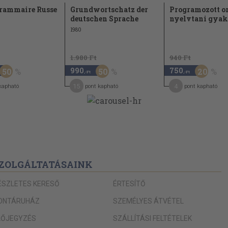
Grammaire Russe
Grundwortschatz der
Programozott o
deutschen Sprache
nyelvtani gyak
1980
1.980 Ft
940 Ft
990
750
50
50
20
,-Ft
,-Ft
15
4
kapható
pont kapható
pont kapható
ZOLGÁLTATÁSAINK
ÉSZLETES KERESŐ
ÉRTESÍTŐ
ONTÁRUHÁZ
SZEMÉLYES ÁTVÉTEL
LŐJEGYZÉS
SZÁLLÍTÁSI FELTÉTELEK