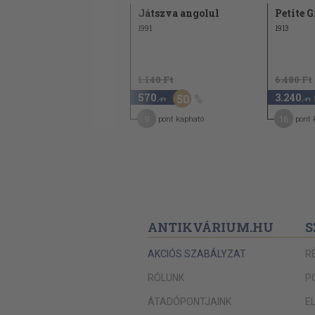
Cseh társalgási
Játszva angolul
Petite 
zsebkönyv
1991
1913
1959
1.180 Ft
1.140 Ft
6.480 Ft
590
570
3.240
50
50
,-Ft
,-Ft
,-Ft
3
9
16
pont kapható
pont kapható
pont 
ANTIKVÁRIUM.HU
S
AKCIÓS SZABÁLYZAT
R
RÓLUNK
P
ÁTADÓPONTJAINK
E