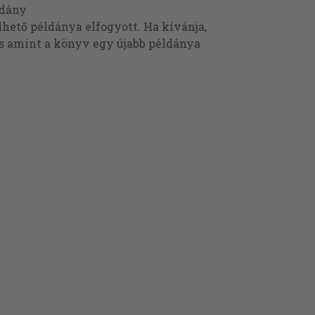
ldány
ető példánya elfogyott. Ha kívánja,
és amint a könyv egy újabb példánya