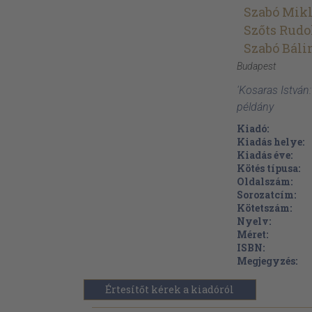
Szabó Mik
Szőts Rudo
Szabó Báli
Budapest
'Kosaras István
példány
Kiadó:
Kiadás helye:
Kiadás éve:
Kötés típusa:
Oldalszám:
Sorozatcím:
Kötetszám:
Nyelv:
Méret:
ISBN:
Megjegyzés:
Értesítőt kérek a kiadóról