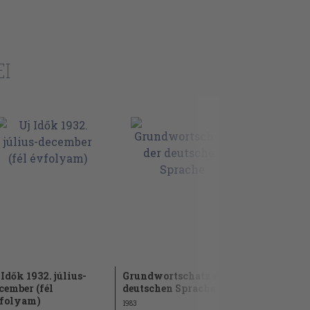
I
 Idők 1932. július-
Grundwortschatz der
Uj Idők 19
cember (fél
deutschen Sprache
június (fé
folyam)
1983
1936