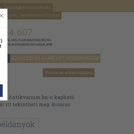
k: Régiségkereskedés.hu
A kosaram
HÍRLEVÉL
BELÉPÉS/REGISZTRÁCIÓ
MÉG
0
5000
Ft
144.607
)
ÁNNYAL NYÚJTJUK MAGYARORSZÁG
t
GYOBB ANTIKVÁR KÖNYV-KÍNÁLATÁT
YOK
KÖTELEZŐ ÉS AJÁNLOTT OLVASMÁNYOK
Vissza az előző oldalra
 az Antikvarium.hu-n kapható
át itt tekintheti meg:
Kosaras
példányok