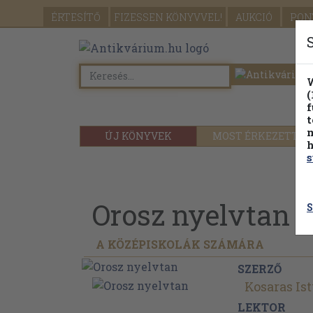
ÉRTESÍTŐ
FIZESSEN
KÖNYVVEL!
AUKCIÓ
PON
W
(
f
t
m
ÚJ KÖNYVEK
MOST ÉRKEZETT
h
s
Orosz nyelvtan
S
A KÖZÉPISKOLÁK SZÁMÁRA
SZERZŐ
Kosaras Is
LEKTOR