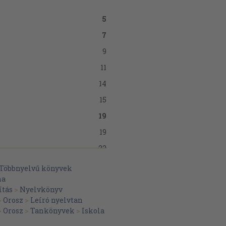
5
7
9
11
14
15
19
19
22
43
Többnyelvű könyvek
na
59
ítás
>
Nyelvkönyv
69
>
Orosz
>
Leíró nyelvtan
>
Orosz
>
Tankönyvek
>
Iskola
84