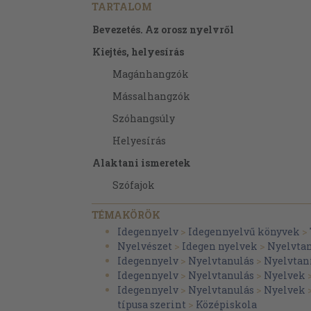
TARTALOM
Bevezetés. Az orosz nyelvről
Kiejtés, helyesírás
Magánhangzók
Mássalhangzók
Szóhangsúly
Helyesírás
Alaktani ismeretek
Szófajok
A főnév
TÉMAKÖRÖK
A melléknév
Idegennyelv
>
Idegennyelvű könyvek
>
Nyelvészet
>
Idegen nyelvek
>
Nyelvta
A számnév
Idegennyelv
>
Nyelvtanulás
>
Nyelvtan
A névmás
Idegennyelv
>
Nyelvtanulás
>
Nyelvek
Idegennyelv
>
Nyelvtanulás
>
Nyelvek
Az ige
típusa szerint
>
Középiskola