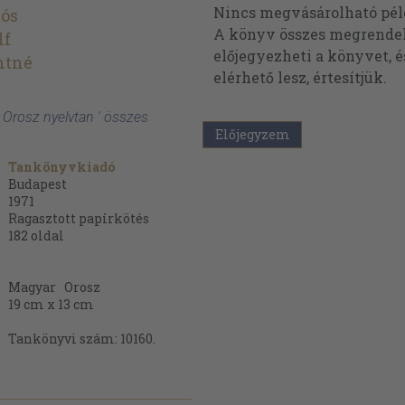
Nincs megvásárolható pé
lós
A könyv összes megrendelh
lf
előjegyezheti a könyvet, 
ntné
elérhető lesz, értesítjük.
: Orosz nyelvtan ' összes
Előjegyzem
Tankönyvkiadó
Budapest
1971
Ragasztott papírkötés
182
oldal
Magyar
Orosz
19 cm x 13 cm
Tankönyvi szám: 10160.