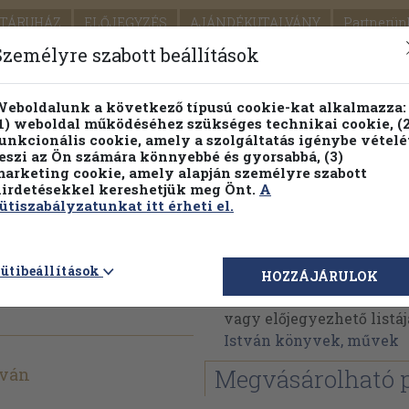
TÁRUHÁZ
ELŐJEGYZÉS
AJÁNDÉKUTALVÁNY
Partnerün
SZÁLLÍTÁS
SEGÍTSÉG
Személyre szabott beállítások
1.
Részletes kereső
Témaköri fa
eboldalunk a következő típusú cookie-kat alkalmazza:
1) weboldal működéséhez szükséges technikai cookie, (2
KIADV
unkcionális cookie, amely a szolgáltatás igénybe vételé
LEGNA
eszi az Ön számára könnyebbé és gyorsabbá, (3)
arketing cookie, amely alapján személyre szabott
PILLANATNYI ÁRAINK
FENNTARTHATÓ OLVASMÁN
irdetésekkel kereshetjük meg Önt.
A
ütiszabályzatunkat itt érheti el.
Kosaras István
ütibeállítások
HOZZÁJÁRULOK
Kosaras István műveinek
vagy előjegyezhető listáj
István könyvek, művek
tván
Megvásárolható 