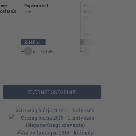
rosz
Esperanto 1
Francia nyelvtan
orlatok
magyaroknak
1972
1990
3.840 Ft
2.140
3.070
20
,-Ft
,-Ft
11
6
pont kapható
pont kapható
ELÉRHETŐSÉGEINK