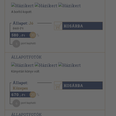
A borító kopott.
Állapot:
Jó
KOSÁRBA
840 Ft
580
30
,-Ft
5
pont kapható
ÁLLAPOTFOTÓK
Könyvtári könyv volt.
Állapot:
KOSÁRBA
840 Ft
Közepes
670
20
,-Ft
6
pont kapható
ÁLLAPOTFOTÓK