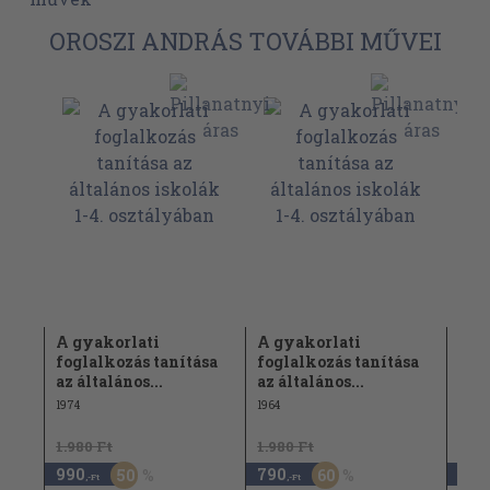
OROSZI ANDRÁS TOVÁBBI MŰVEI
A gyakorlati
A gyakorlati
Hob
ása
foglalkozás tanítása
foglalkozás tanítása
1971
az általános...
az általános...
1974
1964
1.980 Ft
1.980 Ft
990
790
1.4
50
60
,-Ft
,-Ft