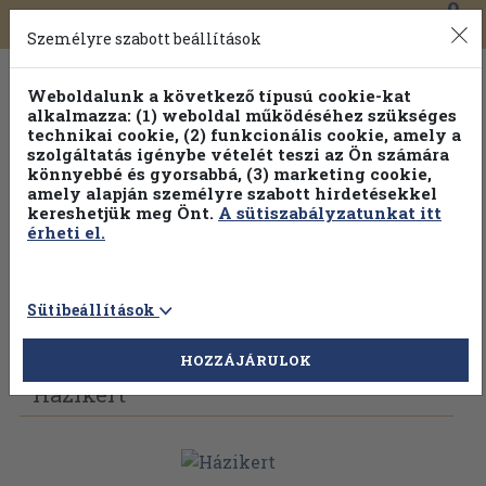
0
Toggle
Főmenü
Könyveink
navigation
Személyre szabott beállítások
Weboldalunk a következő típusú cookie-kat
alkalmazza: (1) weboldal működéséhez szükséges
technikai cookie, (2) funkcionális cookie, amely a
szolgáltatás igénybe vételét teszi az Ön számára
könnyebbé és gyorsabbá, (3) marketing cookie,
amely alapján személyre szabott hirdetésekkel
kereshetjük meg Önt.
A sütiszabályzatunkat itt
érheti el.
Sütibeállítások
Vissza az előző oldalra
Válasszon példányt
HOZZÁJÁRULOK
Házikert