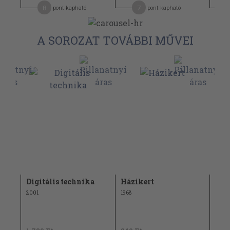
8
7
pont kapható
pont kapható
A SOROZAT TOVÁBBI MŰVEI
Digitális technika
Házikert
Dig
2001
1968
1999