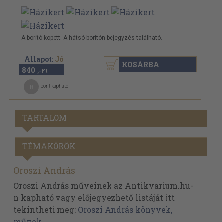
A borító kopott. A hátsó borítón bejegyzés található.
Állapot:
Jó
KOSÁRBA
840
,-Ft
8
pont kapható
TARTALOM
TÉMAKÖRÖK
Oroszi András
Oroszi András műveinek az Antikvarium.hu-
n kapható vagy előjegyezhető listáját itt
tekintheti meg:
Oroszi András könyvek,
művek