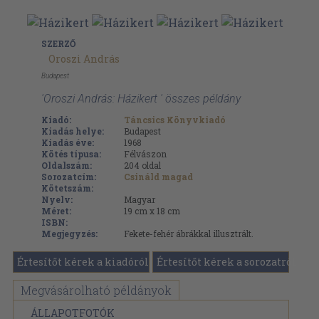
SZERZŐ
Oroszi András
Budapest
'Oroszi András: Házikert ' összes példány
Kiadó:
Táncsics Könyvkiadó
Kiadás helye:
Budapest
Kiadás éve:
1968
Kötés típusa:
Félvászon
Oldalszám:
204
oldal
Sorozatcím:
Csináld magad
Kötetszám:
Nyelv:
Magyar
Méret:
19 cm x 18 cm
ISBN:
Megjegyzés:
Fekete-fehér ábrákkal illusztrált.
Értesítőt kérek a kiadóról
Értesítőt kérek a sorozatról
Megvásárolható példányok
ÁLLAPOTFOTÓK