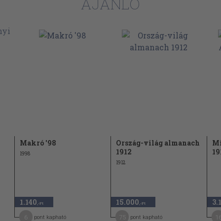
AJÁNLÓ
194
199
199
Makró '98
Ország-világ almanach
Mi
1912
19
1998
1912
1.140
15.000
3.
,-Ft
,-Ft
6
75
1
pont kapható
pont kapható