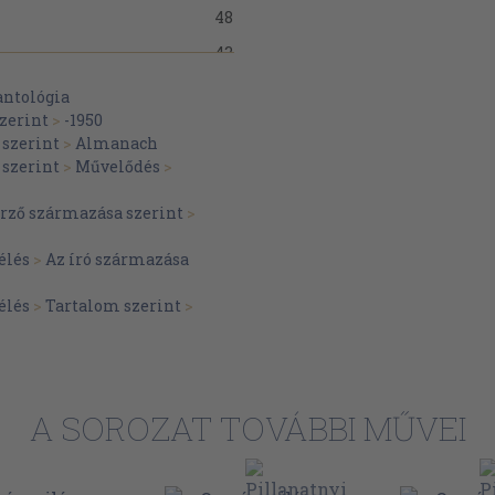
48
43
49
antológia
zerint
>
-1950
54
szerint
>
Almanach
56
szerint
>
Művelődés
>
65
erző származása szerint
>
71
élés
>
Az író származása
79
80
élés
>
Tartalom szerint
>
89
95
100
A SOROZAT TOVÁBBI MŰVEI
101
111