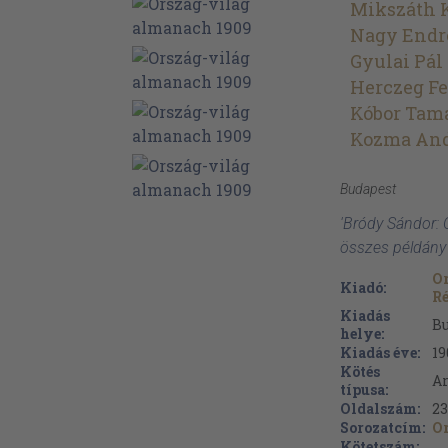
Mikszáth 
Nagy Endr
Gyulai Pál
Herczeg F
Kóbor Tam
Kozma An
Budapest
'Bródy Sándor: 
összes példány
Or
Kiadó:
R
Kiadás
B
helye:
Kiadás éve:
19
Kötés
Ar
típusa:
Oldalszám:
23
Sorozatcím:
O
Kötetszám: