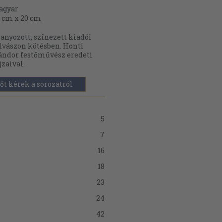
agyar
 cm x 20 cm
anyozott, színezett kiadói
lvászon kötésben. Honti
ndor festőművész eredeti
jzaival.
őt kérek a sorozatról
5
7
16
18
23
24
42