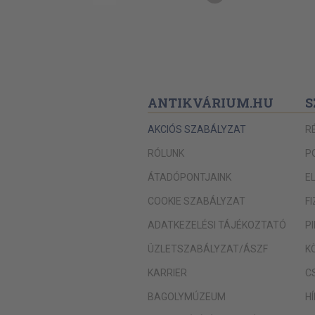
ANTIKVÁRIUM.HU
S
AKCIÓS SZABÁLYZAT
R
RÓLUNK
P
ÁTADÓPONTJAINK
E
COOKIE SZABÁLYZAT
F
ADATKEZELÉSI TÁJÉKOZTATÓ
P
ÜZLETSZABÁLYZAT/ÁSZF
K
KARRIER
C
BAGOLYMÚZEUM
H