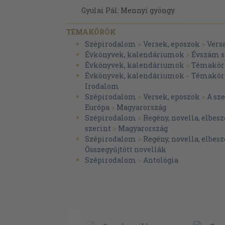
Gyulai Pál: Mennyi gyöngy
Herczeg Ferenc: A szép ember
TÉMAKÖRÖK
Ivánfi Jenő: Robespierre
Szépirodalom
>
Versek, eposzok
>
Vers
Évkönyvek, kalendáriumok
>
Évszám s
Jakab Ödön: A Róza útja
Évkönyvek, kalendáriumok
>
Témakör 
F. Kaffka Margit: Soror Annuncia
Évkönyvek, kalendáriumok
>
Témakör 
Irodalom
Kóbor Tamás: A Mirosláv
Szépirodalom
>
Versek, eposzok
>
A sz
Kozma Andor: Az otrantói herceg
Európa
>
Magyarország
Szépirodalom
>
Regény, novella, elbesz
Kiss Arnold: Az árva dal
szerint
>
Magyarország
Lovik Károly: Elveszett élet
Szépirodalom
>
Regény, novella, elbesz
Összegyűjtött novellák
Lux Terka: Bligny herceg
Szépirodalom
>
Antológia
Molnár Ferenc: Muzsika
Móra István: Csillár és lámpaüveg
Mikszáth Kálmán: Férfi sorsa a nő
Nagy Endre: Mary becsülete