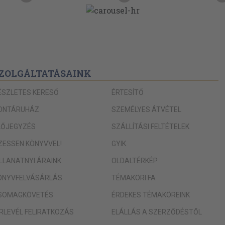
ZOLGÁLTATÁSAINK
ÉSZLETES KERESŐ
ÉRTESÍTŐ
ONTÁRUHÁZ
SZEMÉLYES ÁTVÉTEL
LŐJEGYZÉS
SZÁLLÍTÁSI FELTÉTELEK
IZESSEN KÖNYVVEL!
GYIK
ILLANATNYI ÁRAINK
OLDALTÉRKÉP
ÖNYVFELVÁSÁRLÁS
TÉMAKÖRI FA
SOMAGKÖVETÉS
ÉRDEKES TÉMAKÖREINK
ÍRLEVÉL FELIRATKOZÁS
ELÁLLÁS A SZERZŐDÉSTŐL