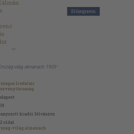
Kálmán
e
Előjegyzem
erenc
ás
dor
Ország-világ almanach 1909 '
szágos Irodalmi
észvénytársaság
udapest
09
anyozott kiadói félvászon
2
oldal
rszág-világ almanach