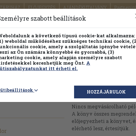
TÁRUHÁZ
ELŐJEGYZÉS
AJÁNDÉKUTALVÁNY
Partnerün
SZÁLLÍTÁS
SEGÍTSÉG
Személyre szabott beállítások
1.
Részletes kereső
Témaköri fa
eboldalunk a következő típusú cookie-kat alkalmazza:
1) weboldal működéséhez szükséges technikai cookie, (2
KIADV
unkcionális cookie, amely a szolgáltatás igénybe vételé
LEGNA
eszi az Ön számára könnyebbé és gyorsabbá, (3)
arketing cookie, amely alapján személyre szabott
PILLANATNYI ÁRAINK
FENNTARTHATÓ OLVASMÁN
irdetésekkel kereshetjük meg Önt.
A
ütiszabályzatunkat itt érheti el.
manach
ütibeállítások
Megvásárolható 
HOZZÁJÁRULOK
Nincs megvásárolható pé
A könyv összes megrendelh
előjegyezheti a könyvet, 
elérhető lesz, értesítjük.
dor