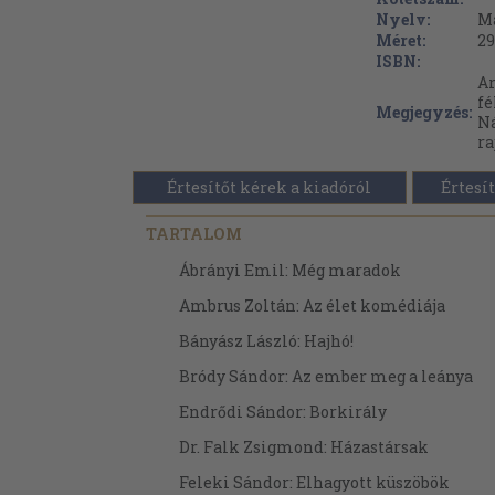
Nyelv:
M
Méret:
29
ISBN:
Ar
fé
Megjegyzés:
Ná
ra
Értesítőt kérek a kiadóról
Értesít
TARTALOM
Ábrányi Emil: Még maradok
Ambrus Zoltán: Az élet komédiája
Bányász László: Hajhó!
Bródy Sándor: Az ember meg a leánya
Endrődi Sándor: Borkirály
Dr. Falk Zsigmond: Házastársak
Feleki Sándor: Elhagyott küszöbök