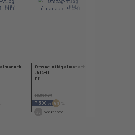
 almanach
Ország-világ almanach
1914-II.
1914
15.000 Ft
7.500
50
,-Ft
38
pont kapható