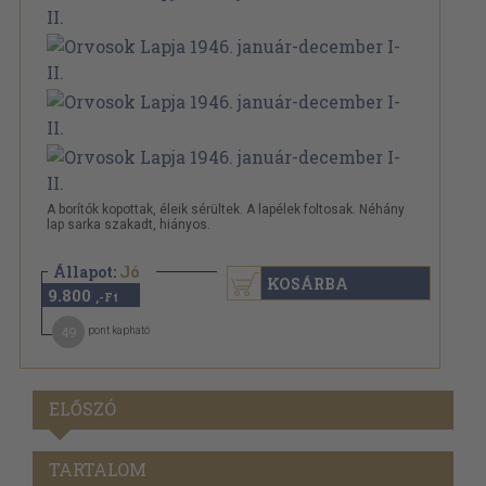
A borítók kopottak, éleik sérültek. A lapélek foltosak. Néhány
lap sarka szakadt, hiányos.
Állapot:
Jó
KOSÁRBA
9.800
,-Ft
49
pont kapható
ELŐSZÓ
TARTALOM