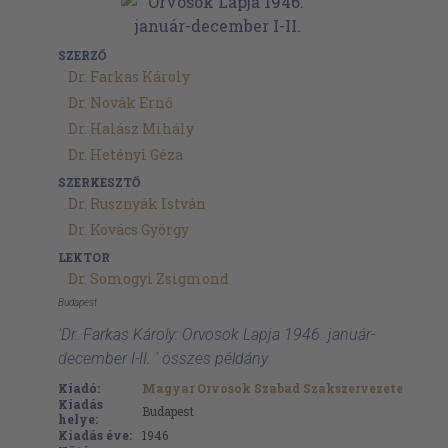
SZERZŐ
Dr. Farkas Károly
Dr. Novák Ernő
Dr. Halász Mihály
Dr. Hetényi Géza
SZERKESZTŐ
Dr. Rusznyák István
Dr. Kovács György
LEKTOR
Dr. Somogyi Zsigmond
Budapest
'Dr. Farkas Károly: Orvosok Lapja 1946. január-
december I-II. ' összes példány
Kiadó:
Magyar Orvosok Szabad Szakszervezete
Kiadás
Budapest
helye:
Kiadás éve:
1946