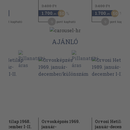
3.400 Ft
3.400 Ft
1.700
1.700
50
50
,-Ft
,-Ft
,-Ft
9
9
9
pont kapható
pont kapható
pont kapható
AJÁNLÓ
i Hetilap 1968.
Orvosképzés 1969.
Orvosi Hetilap 1
r-december I-II.
január-
január-december 