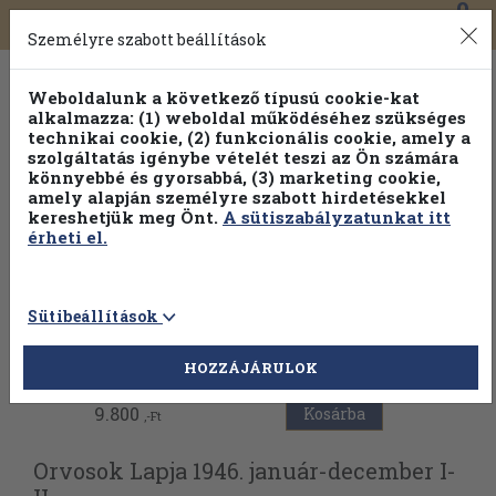
0
Toggle
Főmenü
Könyveink
navigation
Személyre szabott beállítások
Weboldalunk a következő típusú cookie-kat
alkalmazza: (1) weboldal működéséhez szükséges
technikai cookie, (2) funkcionális cookie, amely a
szolgáltatás igénybe vételét teszi az Ön számára
könnyebbé és gyorsabbá, (3) marketing cookie,
amely alapján személyre szabott hirdetésekkel
kereshetjük meg Önt.
A sütiszabályzatunkat itt
érheti el.
Sütibeállítások
Vissza az előző oldalra
HOZZÁJÁRULOK
9.800
Kosárba
,-Ft
Orvosok Lapja 1946. január-december I-