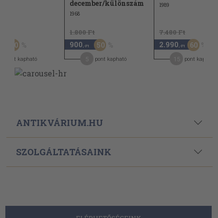
december/különszám
1989
1968
Ft
1.800 Ft
7.480 Ft
900
2.990
50
50
60
,-Ft
,-Ft
,-Ft
4
5
15
pont kapható
pont kapható
pont kapható
ANTIKVÁRIUM.HU
SZOLGÁLTATÁSAINK
ELÉRHETŐSÉGEINK