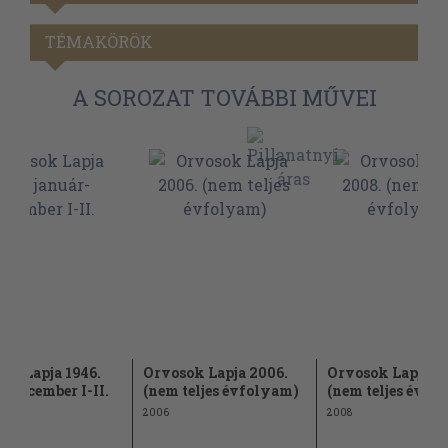
TÉMAKÖRÖK
A SOROZAT TOVÁBBI MŰVEI
ok Lapja 1946.
Orvosok Lapja 2006.
Orvosok Lapja 2
r-december I-II.
(nem teljes évfolyam)
(nem teljes évfo
2006
2008