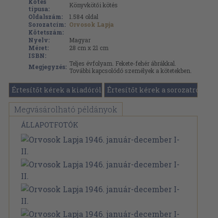
Kötés
Könyvkötői kötés
típusa:
Oldalszám:
1.584
oldal
Sorozatcím:
Orvosok Lapja
Kötetszám:
Nyelv:
Magyar
Méret:
28 cm x 21 cm
ISBN:
Teljes évfolyam. Fekete-fehér ábrákkal.
Megjegyzés:
További kapcsolódó személyek a kötetekben.
Értesítőt kérek a kiadóról
Értesítőt kérek a sorozatról
Megvásárolható példányok
ÁLLAPOTFOTÓK