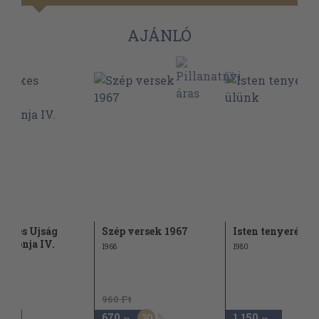
AJÁNLÓ
dekes Ujság
Szép versek 1967
Isten tenyerén ü
eronja IV.
1968
1980
dék)
960 Ft
670
1.150
30
,-Ft
,-Ft
,-Ft