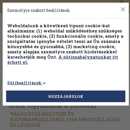
0
Toggle
Főmenü
Könyveink
navigation
Személyre szabott beállítások
Weboldalunk a következő típusú cookie-kat
alkalmazza: (1) weboldal működéséhez szükséges
technikai cookie, (2) funkcionális cookie, amely a
szolgáltatás igénybe vételét teszi az Ön számára
könnyebbé és gyorsabbá, (3) marketing cookie,
amely alapján személyre szabott hirdetésekkel
kereshetjük meg Önt.
A sütiszabályzatunkat itt
érheti el.
Sütibeállítások
Vissza az előző oldalra
Válasszon példányt
HOZZÁJÁRULOK
Őrzők vigyázzatok II. (töredék)
VÁLOGATÁS NEGYVEN ÉV
KATONAPRÓZÁJÁBÓL 1945-1985/
CSILLAGOK
ÉS LOVASOK