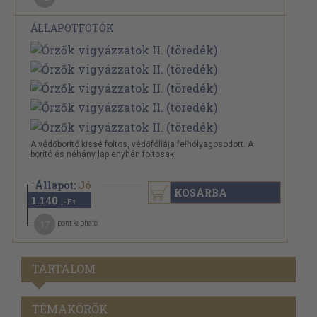
ÁLLAPOTFOTÓK
A védőborító kissé foltos, védőfóliája felhólyagosodott. A
borító és néhány lap enyhén foltosak.
Állapot:
Jó
KOSÁRBA
1.140
,-Ft
17
pont kapható
TARTALOM
TÉMAKÖRÖK