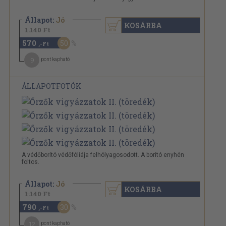
Állapot:
Jó
KOSÁRBA
1.140 Ft
570
50
,-Ft
9
pont kapható
ÁLLAPOTFOTÓK
A védőborító védőfóliája felhólyagosodott. A borító enyhén
foltos.
Állapot:
Jó
KOSÁRBA
1.140 Ft
790
30
,-Ft
12
pont kapható