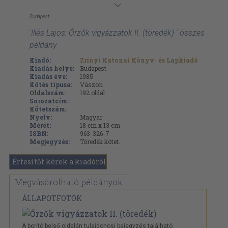
Budapest
'Illés Lajos: Őrzők vigyázzatok II. (töredék) ' összes
példány
Kiadó:
Zrínyi Katonai Könyv- és Lapkiadó
Kiadás helye:
Budapest
Kiadás éve:
1985
Kötés típusa:
Vászon
Oldalszám:
192
oldal
Sorozatcím:
Kötetszám:
Nyelv:
Magyar
Méret:
18 cm x 13 cm
ISBN:
963-326-7
Megjegyzés:
Töredék kötet.
Értesítőt kérek a kiadóról
Megvásárolható példányok
ÁLLAPOTFOTÓK
A borító belső oldalán tulajdonosi bejegyzés található.