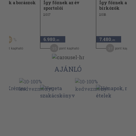
őznek a borászok
Így főznek az év
Így főznek a ma
sportolói
birkózók
2017
2018
Ft
6.980
7.480
50
,-Ft
,-Ft
,-Ft
9
35
37
pont kapható
pont kapható
pont kapható
AJÁNLÓ