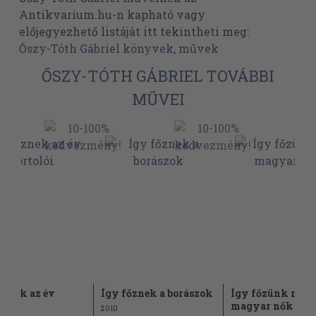
Antikvarium.hu-n kapható vagy
előjegyezhető listáját itt tekintheti meg:
Őszy-Tóth Gábriel könyvek, művek
ŐSZY-TÓTH GÁBRIEL TOVÁBBI
MŰVEI
őznek az év
Így főznek a borászok
Így főzünk mi,
olói
magyar nők
2010