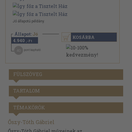
Jó állapotú példány.
Állapot:
Jó
KOSÁRBA
4.940
,-Ft
40
pont kapható
FÜLSZÖVEG
TARTALOM
TÉMAKÖRÖK
Őszy-Tóth Gábriel
Őszy-Tóth Gábriel műveinek az