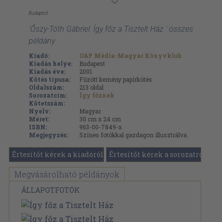
Budapest
'Őszy-Tóth Gábriel: Így főz a Tisztelt Ház ' összes
példány
Kiadó:
O&P Média-Magyar Könyvklub
Kiadás helye:
Budapest
Kiadás éve:
2001
Kötés típusa:
Fűzött kemény papírkötés
Oldalszám:
213
oldal
Sorozatcím:
Így főznek
Kötetszám:
Nyelv:
Magyar
Méret:
30 cm x 24 cm
ISBN:
963-00-7849-x
Megjegyzés:
Színes fotókkal gazdagon illusztrálva.
Értesítőt kérek a kiadóról
Értesítőt kérek a sorozatról
Megvásárolható példányok
ÁLLAPOTFOTÓK