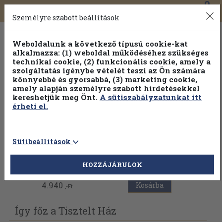
0
Toggle
Főmenü
Könyveink
navigation
Személyre szabott beállítások
Weboldalunk a következő típusú cookie-kat
alkalmazza: (1) weboldal működéséhez szükséges
technikai cookie, (2) funkcionális cookie, amely a
szolgáltatás igénybe vételét teszi az Ön számára
könnyebbé és gyorsabbá, (3) marketing cookie,
Válogasson több mint 1.000.000 kiadványunk közül
10-
amely alapján személyre szabott hirdetésekkel
100% kedvezménnyel!
kereshetjük meg Önt.
A sütiszabályzatunkat itt
érheti el.
Sütibeállítások
Vissza az előző oldalra
HOZZÁJÁRULOK
4.940
Kosárba
,-Ft
Így főz a Tisztelt Ház